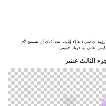
ؤية أي شيء به إلا إياكِ، أبت أذناي أن تستمع لأي
يني أعاني بها دونكِ حبيبتي.
جزء الثالث عشر