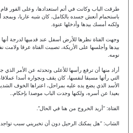
طرقت الباب وكانت في أتم استعدادها، وعلى الفور قام الش
باستحمام أنعش جسده بالكامل، كان شبه عاريا، وبمجد أن ر
ولكنه أمسك بيدها وأدخلها عنوة.
وجهت الفتاة نظرها للأرض أسفل عند قدميها لدرجة أن
بيدها وأجلسها على الأريكة، تصببت الفتاة عرقا ولامت ن
نومه.
أراد منها أن ترفع رأسها للأعلى وتحدثه عن الأمر الذي 
التي رأتها مسبقا لنفسها، كان يقف وبجواره أسدا عملاق
الأسد الذي يضع يده عليه بمراحل، اعتراها الخوف الشدي
بعيدا عن أسره، ولكنها وجدت الباب موصدا بإحكام..
الفتاة: “أريد الخروج من هنا في الحال”.
الشاب: “هل يمكنك الرحيل دون أن تخبريني سبب تواجدك