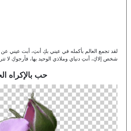
لقد تجمع العالم بأكمله في عيني بكِ أنتِ، أبت عيني عن ر
شخص إلاكِ، أنتِ دنياي وملاذي الوحيد بها، فأرجوكِ لا تترك
حب بالإكراه ال