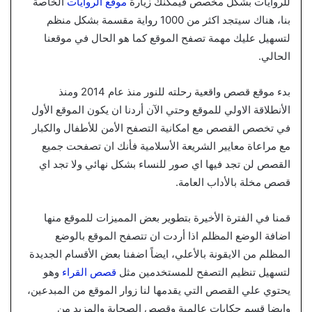
للروايات بشكل مخصص فيمكنك زيارة
موقع الروايات
الخاصة
بنا، هناك سيتجد اكثر من 1000 رواية مقسمة بشكل منظم
لتسهيل عليك مهمة تصفح الموقع كما هو الحال في موقعنا
الحالي.
بدء موقع قصص واقعية رحلته للنور منذ عام 2014 ومنذ
الأنطلاقة الاولي للموقع وحتي الآن أردنا ان يكون الموقع الأول
في تخصص القصص مع امكانية التصفح الأمن للأطفال والكبار
مع مراعاة معايير الشريعة الأسلامية فأنك ان تصفحت جميع
القصص لن تجد فيها اي صور للنساء بشكل نهائي ولا تجد اي
قصص مخلة بالأداب العامة.
قمنا في الفترة الأخيرة بتطوير بعض المميزات للموقع منها
اضافة الوضع المظلم اذا أردت ان تتصفح الموقع بالوضع
المظلم من الايقونة بالأعلي، ايضاً اضفنا بعض الأقسام الجديدة
لتسهيل تنظيم التصفح للمستخدمين مثل
قصص القراء
وهو
يحتوي علي القصص التي يقدمها لنا زوار الموقع من المبدعين،
وايضا قسم حكايات عالمية وقصص الصحابة والمزيد من