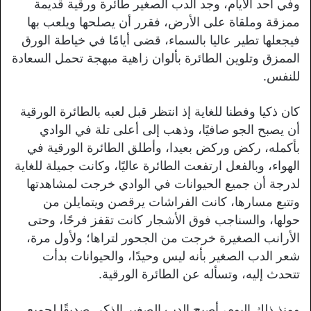
وفي أحد الأيام، وجد الدب الصغير طائرة ورقية قديمة
ممزقة وملقاة على الأرض، فقرر أن يصلحها ويلعب بها
فيجعلها تطير عاليا بالسماء، قضى أيامًا في خياطة الورق
الممزق وتلوين الطائرة بألوان زاهية مبهجة تحمل السعادة
للنفس.
كان ذكيا وفطنا للغاية إذ انتظر قبل لعبه بالطائرة الورقية
أن يصبح الجو صافيًا، وذهب إلى أعلى تلة في الوادي
بأكمله، ركض وركض بعيدا، وأطلق الطائرة الورقية في
الهواء، وبالفعل ارتفعت الطائرة عاليًا، وكانت جميلة للغاية
لدرجة أن جميع الحيوانات في الوادي خرجت لمشاهدتها
وتتبع مسارها، كانت الفراشات يرقصن ويتمايلن من
حولها، والسناجب فوق الأشجار كانت تقفز فرحًا، وحتى
الأرانب الصغيرة خرجت من الجحور لتراها؛ ولأول مرة،
شعر الدب الصغير بأنه ليس وحيدًا، والحيوانات بدأت
تتحدث إليه، وتسأله عن الطائرة الورقية.
ومنذ ذلك اليوم، أصبح الدب الصغير الذكي صديقًا لجميع