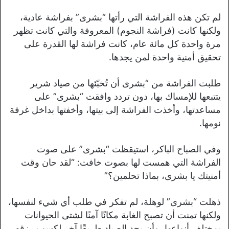
لم تكن هذه الفراشة التي رأتها “بشرى” بفراشة عادية،
ولكنها كانت (فراشة النجوم) المعروفة والتي كانت تظهر
مرة واحدة كل مائة عام، كانت فراشة لها القدرة على
تحقيق أمنية واحدة لمن يجدها.
طلبت الفراشة من “بشرى أن تُخبّئها من صياد شرير
يتتبعها للإمساك بها، دون تردد وافقت “بشرى” على
مساعدتها، وأخذت الفراشة إلى بيتها، وأخفتها بداخل غرفة
نومها.
وفي الصباح الباكر، استيقظت “بشرى” على صوت
الفراشة التي همست لها بصوت خافت: “لقد حان وقت
أمنيتك يا بشرى، بماذا تحلمين؟”
ذهلت “بشرى” لوهلة، لم تفكر في طلب أي شيء لنفسها،
ولكنها تمنت أن تصبح الغابة مكانًا آمنًا لشتى الحيوانات
بمختلف أنواعها، وأن يجد الصياد طريقًا آخر لكسب رزقه