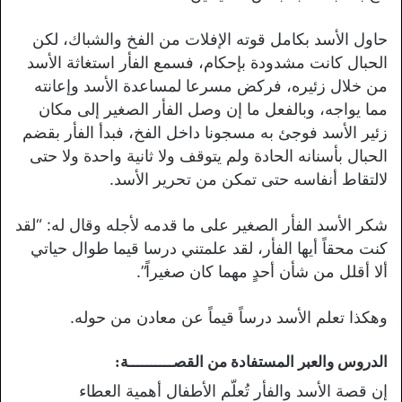
حاول الأسد بكامل قوته الإفلات من الفخ والشباك، لكن
الحبال كانت مشدودة بإحكام، فسمع الفأر استغاثة الأسد
من خلال زئيره، فركض مسرعا لمساعدة الأسد وإعانته
مما يواجه، وبالفعل ما إن وصل الفأر الصغير إلى مكان
زئير الأسد فوجئ به مسجونا داخل الفخ، فبدأ الفأر بقضم
الحبال بأسنانه الحادة ولم يتوقف ولا ثانية واحدة ولا حتى
لالتقاط أنفاسه حتى تمكن من تحرير الأسد.
شكر الأسد الفأر الصغير على ما قدمه لأجله وقال له: “لقد
كنت محقاً أيها الفأر، لقد علمتني درسا قيما طوال حياتي
ألا أقلل من شأن أحدٍ مهما كان صغيراً”.
وهكذا تعلم الأسد درساً قيماً عن معادن من حوله.
الدروس والعبر المستفادة من القصــــــــــة:
إن قصة الأسد والفأر تُعلّم الأطفال أهمية العطاء