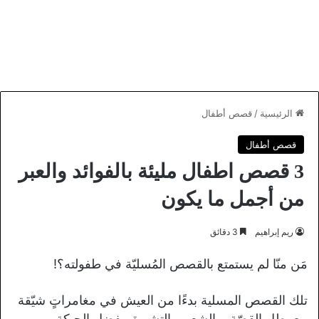
الرئيسية
/
قصص أطفال
قصص أطفال
3 قصص اطفال مليئة بالفوائد والعبر
من أجمل ما يكون
ريم إبراهيم
3 دقائق
مَن منّا لم يستمتع بالقصص المُسليّة في طفولته؟!
تلك القصص المسلية بدءًا من العيش في مغامراتٍ شيّقة
مع بطل القصّة، والشعور بالتشويق بفضل الحبكة