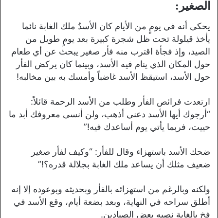
الصغير:
يحكى أنه في يومٍ من الأيام كان الأسدُ ملك الغابة نائما
يأخذ قيلولة تحت ظل شجرة كبيرة بعد يومٍ طويل من
الصيد، وإذ فجأة اقترب منه فأر صغير يبحث عن أي طعام
حول المكان الذي ينام فيه الأسد، وبينما كان يركض الفأر
حول الأسد، استيقظ الأسد غاضباً وأمسك به بين مخالبه!
ارتعدت فرائص الفأر وطلب من الأسد الرحمة قائلاً:
“أرجوك أيها الأسد دعني أذهب، ولن أنسى معروفك أبد ما
حييت، فربما يأتي يوم أساعدك فيه!”
ضحك الأسد باستهزاء وقال للفأر: “وكيف لفأر صغير
ضعيف مثلك أن يساعد ملك الغابة بجلالة قدره؟!”
ولكنه وبالرغم من استهزائه بالفأر وبحديثه وبوعوده إلا إنه
أطلق سراحه في النهاية، وبعد بضعة أيام، وقع الأسد في
فخ بالغابة نصبه بعض الصيادين.