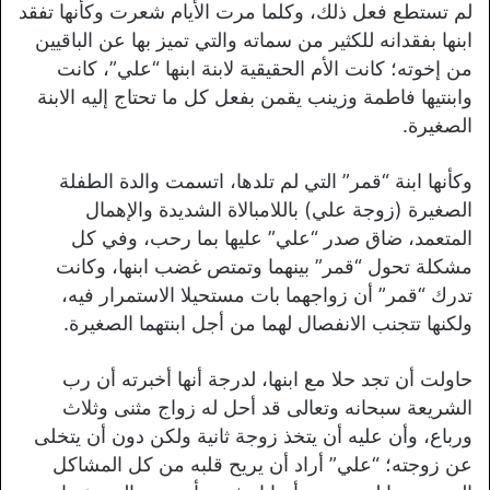
لم تستطع فعل ذلك، وكلما مرت الأيام شعرت وكأنها تفقد
ابنها بفقدانه للكثير من سماته والتي تميز بها عن الباقيين
من إخوته؛ كانت الأم الحقيقية لابنة ابنها “علي”، كانت
وابنتيها فاطمة وزينب يقمن بفعل كل ما تحتاج إليه الابنة
الصغيرة.
وكأنها ابنة “قمر” التي لم تلدها، اتسمت والدة الطفلة
الصغيرة (زوجة علي) باللامبالاة الشديدة والإهمال
المتعمد، ضاق صدر “علي” عليها بما رحب، وفي كل
مشكلة تحول “قمر” بينهما وتمتص غضب ابنها، وكانت
تدرك “قمر” أن زواجهما بات مستحيلا الاستمرار فيه،
ولكنها تتجنب الانفصال لهما من أجل ابنتهما الصغيرة.
حاولت أن تجد حلا مع ابنها، لدرجة أنها أخبرته أن رب
الشريعة سبحانه وتعالى قد أحل له زواج مثنى وثلاث
ورباع، وأن عليه أن يتخذ زوجة ثانية ولكن دون أن يتخلى
عن زوجته؛ “علي” أراد أن يريح قلبه من كل المشاكل