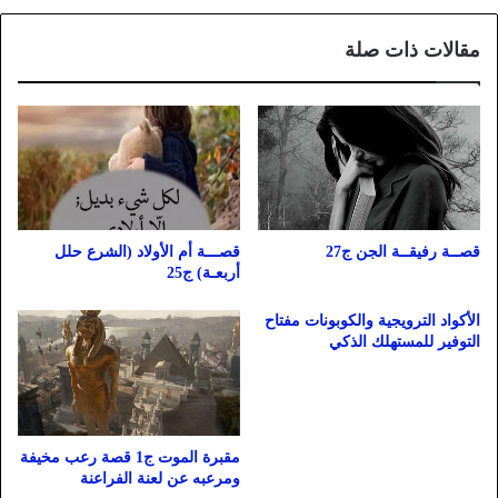
مقالات ذات صلة
قصــة رفيقــة الجن ج27
قصـــة أم الأولاد (الشرع حلل
أربعـة) ج25
الأكواد الترويجية والكوبونات مفتاح
التوفير للمستهلك الذكي
مقبرة الموت ج1 قصة رعب مخيفة
ومرعبه عن لعنة الفراعنة