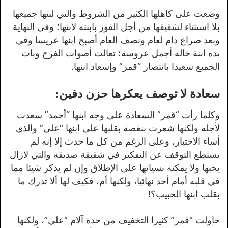
وضعت على كاهلها الكثير من الشروط والتي لبتها جميعها
بلا استثناء لشقيقها من أجل الفوز بابنته لابنها؛ وفي النهاية
وبعد صراع دام لعام ونصف العام أصبح ابنها عريسا وفي
يده ابنة خاله أجمل عروسة؛ تعالت أصوات الفرح وبات
الجميع سعيدا بانتصار “قمر” وإسعاد ابنها.
سعادة لا توصف يعكرها حزن دفين:
وكلما رأت “قمر” السعادة على وجه ابنها “أحمد” سعدت
لأجله ولكنها شعرت بنغصة بقلبها على ابنها “علي” والذي
أساء الاختيار، وعلى الرغم من كل ما حدث إلا إنه لم
يستطع التوقف عن التفكير في شقيقة صديقه والتي لازال
يحبها ولا يمكنه نسيانها على الإطلاق وإن لم يذكر شيئا مما
في قلبه أمام أحد نهائيا، ولكنها أم، فكيف لها ألا تدرك ما
بقلب ابنها الحبيب؟!
حاولت “قمر” كثيرا التخفيف من حدة آلام “علي”، ولكنها