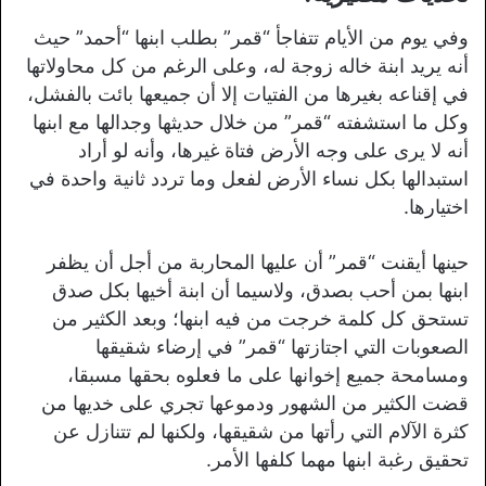
وفي يوم من الأيام تتفاجأ “قمر” بطلب ابنها “أحمد” حيث
أنه يريد ابنة خاله زوجة له، وعلى الرغم من كل محاولاتها
في إقناعه بغيرها من الفتيات إلا أن جميعها بائت بالفشل،
وكل ما استشفته “قمر” من خلال حديثها وجدالها مع ابنها
أنه لا يرى على وجه الأرض فتاة غيرها، وأنه لو أراد
استبدالها بكل نساء الأرض لفعل وما تردد ثانية واحدة في
اختيارها.
حينها أيقنت “قمر” أن عليها المحاربة من أجل أن يظفر
ابنها بمن أحب بصدق، ولاسيما أن ابنة أخيها بكل صدق
تستحق كل كلمة خرجت من فيه ابنها؛ وبعد الكثير من
الصعوبات التي اجتازتها “قمر” في إرضاء شقيقها
ومسامحة جميع إخوانها على ما فعلوه بحقها مسبقا،
قضت الكثير من الشهور ودموعها تجري على خديها من
كثرة الآلام التي رأتها من شقيقها، ولكنها لم تتنازل عن
تحقيق رغبة ابنها مهما كلفها الأمر.