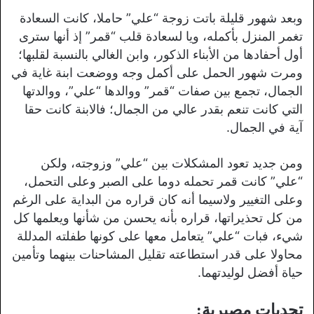
وبعد شهور قليلة باتت زوجة “علي” حاملا، كانت السعادة
تغمر المنزل بأكمله، ويا لسعادة قلب “قمر” إذ أنها سترى
أول أحفادها من الأبناء الذكور، وابن الغالي بالنسبة لقلبها؛
ومرت شهور الحمل على أكمل وجه ووضعت ابنة غاية في
الجمال، تجمع بين صفات “قمر” ووالدها “علي”، ووالدتها
التي كانت تنعم بقدر عالي من الجمال؛ فالابنة كانت حقا
آية في الجمال.
ومن جديد تعود المشكلات بين “علي” وزوجته، ولكن
“علي” كانت قمر تحمله دوما على الصبر وعلى التحمل،
وعلى التغيير ولاسيما أنه كان قراره من البداية على الرغم
من كل تحذيراتها، قراره بأنه يحسن من شأنها ويعلمها كل
شيء، فبات “علي” يتعامل معها على كونها طفلته المدللة
محاولا على قدر استطاعته تقليل المشاحنات بينهما وتأمين
حياة أفضل لوليدتهما.
تحديات مصيرية: