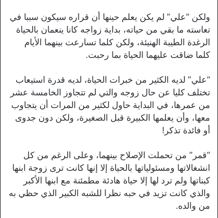
ولكن “علي” لم يكن يعلم حينها أن قراره سيكون سببا في
تعاسته ما بقي من حياته، بداية زواجه كانا ينعمان بالحياة
الرغدة الطيبة الهنيئة، ولكن كلما تسارعت بينهما الأيام
كلما ضاقت عليهما الحياة بما رحبت.
“علي” لديه الكثير من خبرات الحياة، لديه قدرة استيعاب
تختلف كليا عن حال زوجه والتي لم تتجاوز الخامسة عشر
من عمرها، في البداية حاول لكثير من المرات أن يتجاوب
معها، وأن يعلمها الكبيرة قبل الصغيرة، ولكن دون جدوى
أو فائدة تذكر!
“قمر” من تحملت الإصلاح بينهما، وعلى الرغم من كل
انشغالاتها ومسئولياتها بالحياة إلا إنها كانت ترى زوجة ابنها
كبناتها ولم ترد لها إلا حياة هادئة مطمئنة مع ابنها الأكبر
والذي كانت تزيد في حبه نظرا للشبه الكبير الذي حظي به
من والده.