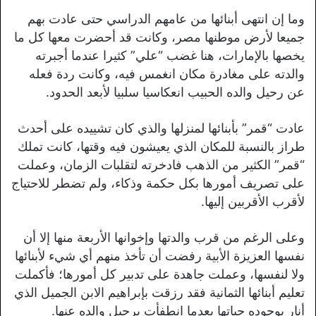
وما إن انتهى أبنائها من عامهم الدراسي حتى عادت بهم
جميعا لأرض موطنها مصر، وكانت قد أحضرت معها كل ما
يخصها بالإمارات، هنا غضب “علي” كثيرا عندما أجبرته
والدته على مغادرة مكان انغمس فيه، وكانت ردة فعله
عن رحيل والده الحبيب انعكاسيا سلبيا لأبعد الحدود.
عادت “قمر” بأبنائها لمنزلها والذي كان تشييده على أحدث
طراز بالنسبة للمكان الذي يعيشون فيه وقتها، كانت تملك
“قمر” الكثير من الذهب فادخرته لتقلبات الزمان، وعملت
على تصريف أمورها بكل حكمة وذكاء، ولم تضطر للاحتياج
لأقرب الأقربين إليها.
وعلى الرغم من قرب والدتها وإخوانها الأربعة منها إلا أن
نفسها العزيزة الأبية رفضت أن تأخذ منهم أي شيء لأبنائها
ولا لنفسها، وعملت جاهدة على تدبير كل أمورها؛ فأكملت
تعليم أبنائها الثمانية فقد رزقت بإبراهيم الابن الجميل الذي
أنار بوجوده حياتها بعدما انطفأت برحيل والده عنها.