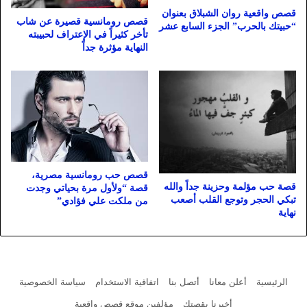
قصص واقعية روان الشبلاق بعنوان
قصص رومانسية قصيرة عن شاب
“حبيتك بالحرب” الجزء السابع عشر
تأخر كثيراً في الإعتراف لحبيبته
النهاية مؤثرة جداً
قصص حب رومانسية مصرية،
قصة حب مؤلمة وحزينة جداً والله
قصة “ولأول مرة بحياتي وجدت
تبكي الحجر وتوجع القلب أصعب
من ملكت علي فؤادي”
نهاية
الرئيسية
أعلن معانا
أتصل بنا
اتفاقية الاستخدام
سياسة الخصوصية
أخبرنا بقصتك
مؤلفين موقع قصص واقعية