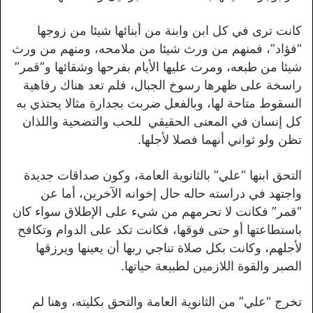
كانت ترى في كل ابن وابنة من أبنائها شيئا من زوجها
“فؤاد”، فمنهم من ورث شيئا من ملامحه، ومنهم من ورث
شيئا من طبعه، ومرت عليها الأيام بفرحها وشقائها و”قمر”
راسخة على ظهرها رسوخ الجبال، فلم تعد هناك رفاهية
السقوط متاحة لها، وبالفعل ضربت بجدارة مثالا يحتذي به
كل إنسان في المعنى الحقيقي للحب والتضحية واللذان
تظن ولو ثواني أنهما فصلا لأجلها.
التحق ابنها “علي” بالثانوية العامة، وكون صداقات جديدة
واجتهد في دراسته حاله حال إخوانه الآخرين، أما عن
“قمر” فكانت لا تحرمهم من شيء على الإطلاق سواء كان
باستطاعتها أو حتى فوقها، فكانت تكد على الدوام وتكافح
لأجلهم، وكانت بكل صلاة تناجي ربها أن يعينها ويرزقها
الصبر والقوة اللازمين لطبيعة حياتها.
تخرج “علي” من الثانوية العامة والتحق بكليته، وهنا لم