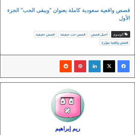
قصص واقعية سعودية كاملة بعنوان “ويبقى الحب” الجزء
الأول
الوسوم
اجمل قصص
قصص حب حيقيقة
قصص حقيقية
قصص واقعية مؤثرة
لينكدإن
بينتيريست
ريم إبراهيم