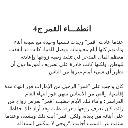
انطفـــاء القمر ج4
عندما عادت “قمر” وجدت نفسها وحيدة مع سبعة أبناء
وثامنهم كلها أيام معلومات ويصل للدنيا، كانت قد أنفقت
معظم المال المدخر في تنفيذ وصية زوجها وإعادته
للوطن، ولكنها كانت قادرة على تصريف أمورها دون أن
تظهر أي شيء أمام غيرها من الناس.
كان واجب على “قمر” الرحيل من الإمارات فور انتهاء مدة
إقامتها، والتي من الأساس تنتهي فور انتهاء العام
الدراسي؛ وأثناء تلك الأيام حظيت “قمر” بعرض زواج من
رائد، كان يعرف زوجها معرفة طيبة وقد أراد ذلك حفاظا
على أبنائه من بعده، ولكن “قمر” أبت ذلك وبشدة، وعندما
سئلت عن السبب أجابت: “زوجي لا يمكنني استبداله