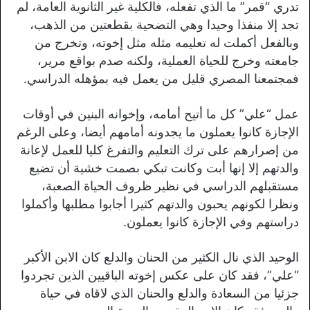
تدري “قمر” ما الذي تفعله، فالكلية غير الثانوية العامة، لم
تجد إلا منفذا وحيدا وهي التضحية بقطعتين من الذهب،
وبالفعل أكملت له تعليمه مثله مثل إخوته، وتخرج من
جامعته وخرج للحياة العملية، ولكنه صدم بواقع مرير،
فمجتمعنا المصري قليل من يعمل فيه بمؤهله الدراسي.
عمل “علي” كل ما أتيح أمامه، وإخوانه البنين في أوقات
الإجازة كانوا يعملون ما يجدونه أمامهم أيضا، وعلى الرغم
من إصرارهم على ترك التعليم والتفرغ كليا للعمل لإعانة
والدتهم إلا إنها أبت وكانت تبكي بصمت خشية أن تضيع
مستقبلهم الدراسي في نظير ظروف الحياة الصعبة،
ونظرا لكونهم يحبون والدتهم كثيرا أجابوا مطلبها وأكملوا
دراستهم وفي الإجازة كانوا يعملون.
الوحيد الذي نال الكثير من الحنان والدلع كان الابن الأكبر
“علي”، فقد كان على عكس إخوته الباقيين الذين تجردوا
جزئيا من السعادة والدلع والحنان الذي لاقاه في حياة