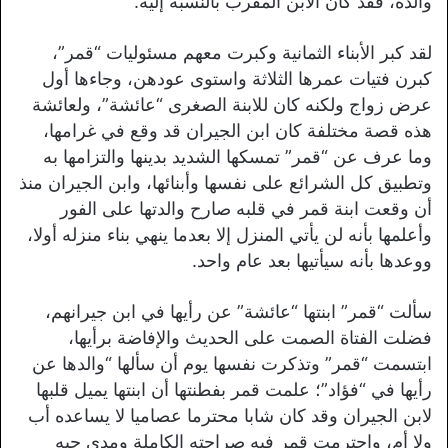
والده، فقد كان الابن المقرب بالنسبة إليه.
لقد كبر الأبناء الثمانية وكبرت معهم مسئوليات “قمر”،
كبرن فتيات عمرها الثلاثة واستوى عودهن، وجاءها أول
عرض زواج ولكنه كان للابنة الصغرى “عائشة”، ولعائشة
هذه قصة مختلفة كان ابن الجيران قد وقع في غرامها،
وما عرف عن “قمر” تمسكها الشديد بدينها والتزامها به
وتطبيق كل الشرائع على نفسها وأبنائها، وابن الجيران منذ
أن وقعت ابنة قمر في قلبه صارح والدتها على الفور
وأعلمها بأنه لن يأتي المنزل إلا بعدما ينهي بناء منزله أولا،
ووعدها بأنه سيأتيها بعد عام واحد.
سألت “قمر” ابنتها “عائشة” عن رأيها في ابن جيرانهم،
فضلت الفتاة الصمت على الحديث والإفاضة برأيها،
ابتسمت “قمر” وتذكرت نفسها يوم أن سألها “والدها عن
رأيها في “فؤاد”؛ علمت قمر بفطنتها أن ابنتها يميل قلبها
لابن الجيران وقد كان شابا محترما عصاميا لا يساعده أب
ولا أم، واحترمت قمر فيه صراحته الكاملة ومدى حبه