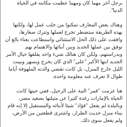
برجل آخر مهما كان ومهما عظمت مكانته في الحياة
الدنيا”.
وهناك بعض المعارف تمكنوا من جلب عمل لها، ولكنها
بهذه الطريقة ستضطر تخرج لعملها وتترك صغارها،
وافقت على ذلك الحل الاستثنائي واستطاعت بعناء بالغ أن
توفق بين عملها الجديد وبين أبنائها والاهتمام بهم
وبدراستهم، ولكن كان هنالك شيء واحد يقلقها حيال الأمر
الجديد ابنها الأكبر “علي” الذي كان يخرج ويسهر ويبيت
الليل خارج المنزل، بل كانت تقضي والدته الملهوفة أياما
طوال لا تعرف عنه معلومة واحدة.
هنا عزمت “قمر” النية على الرحيل، ففي حينها كانت
الحياة بالإمارات رغدة كثيرا عن مثيلتها بصعيد مصر،
وبالبلدة لم يفعل “فؤاد” شيئا لأبنائه والمستقبل إلا إنه قام
ببناء منزل حديث الطراز، واشترى قطعتين من الأرض،
ولم يفعل سوى ذلك.