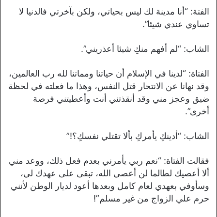
الفتة: “أنا مدينة لك ليس بحياتي، ولكن بآخرتي فالدنيا لا
تساوي عندي شيئا”.
الشاب: “لم أفهم منكِ شيئا أعذريني”.
الفتاة: “لدينا في الإسلام أن حياتنا ومماتنا لله رب العالمين،
وقد نهانا عن الانتحار قتل النفس، وهذا ما فعلته في لحظة
ضيق وعجز مني وقد أنقذتني أنت وأعطيتني فرصة
أخرى”.
الشاب: “أدينكِ يأمركِ بألا تقتلي نفسكِ؟!”
فقالت الفتاة: “نعم ربي يأمرني بعدم فعل ذلك، ووعد مني
ألا أعصيك لطالما لن أعصي الله، تبقى على عهدك لي،
وسأوفي بعهدي لعام كامل وبعدها أعود لديار الوطن لأنني
حرم علي الزواج من غير مسلم”!