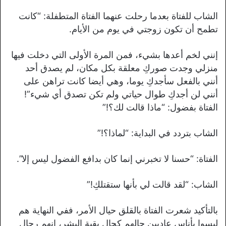
الشاب للفتاة بعدما رحلت عنهما الفتاة المتطفلة: “كانت
تطمح أن تكون زوجتي في يوم من الأيام.
إنني لخم أعدها بشيء، فمن المرة الأولى التي دخلت فيها
منزلي وجدت صوركِ معلقة بكل مكان، لم يصدق أحد
أنني بالفعل سأجدكِ يوما، وهي أيضا كانت تراهن على
أنني لن أجدكِ طوال حياتي ولم تكن تصدق أي شيء”!
الفتاة بفضول: “ماذا قالت لك؟!”
الشاب بتردد في البداية: “لماذا؟!”
الفتاة: “حسنا لا تخبرني إنما كان بدافع الفضول ليس إلا”.
الشاب: “لقد قالت لي بأنها ستقتلكِ!”
بالتأكيد شعرت الفتاة بالقلق حيال الأمر، ففي النهاية هم
ليسوا بأناس عاديين حالهم كحال بقية البشر، إنهم رجال