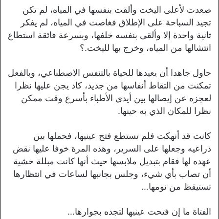
صعدت لأعلى اليخت وألقت بنفسها في المياه، لم تكن
تجيد السباحة على الإطلاق فغاصت في المياه، لم يفكر
ثانية واحدة إلا وألقى بنفسه خلفها، وبسرعة فائقة استطاع
انتشالها من المياه، وخرج بها لليخت.؟
حاول جاهدا أن يعيدها للحياة بالتنفس الاصطناعي، وبالفعل
تمكنت من التقاط أنفاسها من جديد، كاد يجن عليها نظرا
لعجزه عن إيصالها بين أيدي الأطباء بأسرع وقت ممكن
نظرا للمكان الذي به حينها.
كانت قد أنهكت فلم تستطع فتح عينيها، فحملها بين
ذراعيه وجعلها على السرير، وهذه المرة خوفا عليها نقض
عهده لها فقام بتبديل ملابسها حيث أنها كانت مبللة خشية
أن تصاب بأي شيء، وجلس بجانبها لساعات في انتظارها
تستيقظ من نومها…
الفتاة ما إن فتحت عينيها لتجده بجوارها…