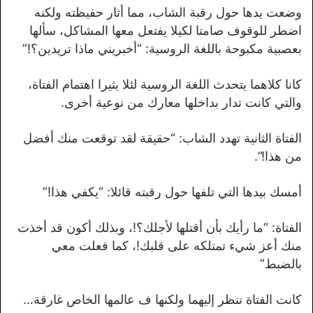
وضعت يدها حول رقبة الشاب، مما أثار حفيظته ولكنه
اضطر للوقوف صامتا لكيلا يفتعل معها المشاكل، سألها
بعصبية مكبوحة باللغة الروسية: “أخبريني ماذا تريدين؟!”
كانا كلاهما يتحدث اللغة الروسية لئلا يثيرا اهتمام الفتاة،
والتي كانت تدار بداخلها معارك من نوعية أخرى.
الفتاة الثانية تهدد الشاب: “حقيقة لقد توقعت منك أفضل
من هذا!”.
أمسك بيدها التي تلفها حول رقبته قائلا: “يكفي هذا!”
الفتاة: “ما رأيك بأن أقتلها لأجلك؟!، وبذلك أكون قد أخذت
منك أعز شيء تمتلكه على قلبك!، كما فعلت معي
بالضبط”
كانت الفتاة تنظر إليهما ولكنها ف عالمها الخاص غارقة…