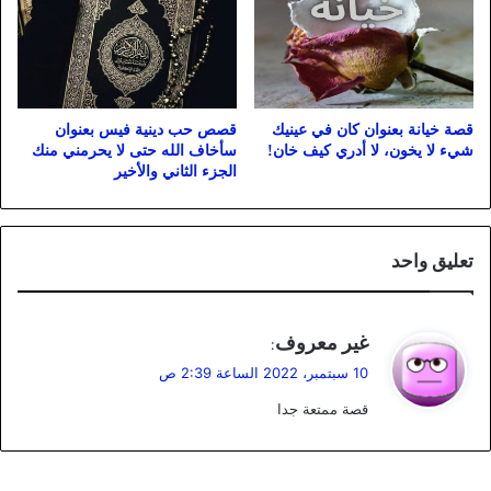
قصة خيانة بعنوان كان في عينيك
قصص حب دينية فيس بعنوان
شيء لا يخون، لا أدري كيف خان!
سأخاف الله حتى لا يحرمني منك
الجزء الثاني والأخير
تعليق واحد
ي
غير معروف
:
ق
10 سبتمبر، 2022 الساعة 2:39 ص
و
قصة ممتعة جدا
ل