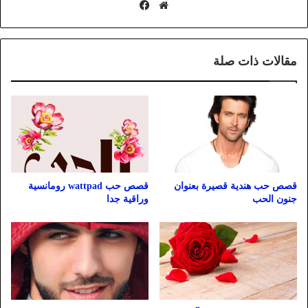
موقع
فيسبوك
الويب
مقالات ذات صلة
قصص حب هندية قصيرة بعنوان
قصص حب wattpad رومانسية
جنون الحب
وراقية جدا