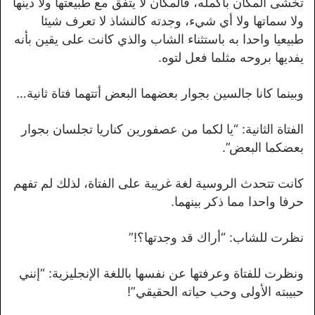
تخشى المكان بأكمله، فالمكان لا يتفق مع طبيعتها ولا دينها
ولا سماتها ولا أي شيء، وجدته كالنشاذ لا تعرف شيئا
طبيعيا واحدا به باستثناء الشاب والذي كانت على يقين بأنه
يفديها بروحه مثلما فعل لتوه.
وبينما كانا جالسين بجوار بعضهما البعض أتتهما فتاة ثانية…
الفتاة الثانية: “يا لكما من عصفورين كناريا تجلسان بجوار
بعضكما البعض”.
كانت تتحدث الروسية لغة غريبة على الفتاة، لذلك لم تفهم
حرفا واحدا مما ذكر بينهما.
نظرت للشاب: “أراك قد وجدتها؟!”
ونظرت للفتاة وعرفتها عن نفسها باللغة الإنجليزية: “إنني
حبيبته الأولى وحب حياته الحقيقي”!