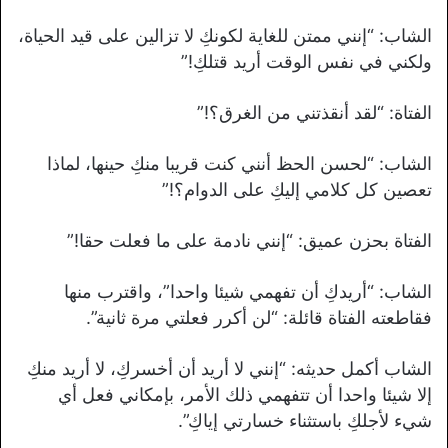
الشاب: “إنني ممتن للغاية لكونكِ لا تزالين على قيد الحياة،
ولكني في نفس الوقت أريد قتلكِ!”
الفتاة: “لقد أنقذتني من الغرق؟!”
الشاب: “لحسن الحظ أنني كنت قريبا منكِ حينها، لماذا
تعصين كل كلامي إليكِ على الدوام؟!”
الفتاة بحزن عميق: “إنني نادمة على ما فعلت حقا!”
الشاب: “أريدكِ أن تفهمي شيئا واحدا”، واقترب منها
فقاطعته الفتاة قائلة: “لن أكرر فعلتي مرة ثانية”.
الشاب أكمل حديثه: “إنني لا أريد أن أخسركِ، لا أريد منكِ
إلا شيئا واحدا أن تتفهمي ذلك الأمر، بإمكاني فعل أي
شيء لأجلكِ باستثناء خسارتي إياكِ”.