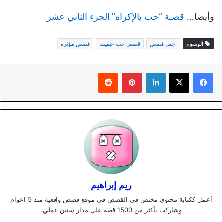
وأيضا…
قصـة “حب بالإكراه” الجزء الثاني عشر
الوسوم
اجمل قصص
قصص حب حيقيقة
قصص مؤثرة
لينكدإن
بينتيريست
ريم إبراهيم
أعمل ككتابة محتوي مختص في القصص في موقع قصص واقعية منذ 5 اعوام
وشاركت بأكثر من 1500 قصة علي مدار سنين عملي.