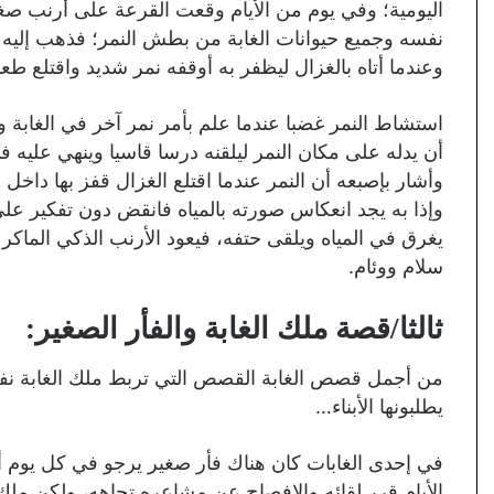
اليومية؛ وفي يوم من الأيام وقعت القرعة على أرنب صغ
نفسه وجميع حيوانات الغابة من بطش النمر؛ فذهب إليه
وعندما أتاه بالغزال ليظفر به أوقفه نمر شديد واقتلع ط
استشاط النمر غضبا عندما علم بأمر نمر آخر في الغابة 
أن يدله على مكان النمر ليلقنه درسا قاسيا وينهي عليه في
وأشار بإصبعه أن النمر عندما اقتلع الغزال قفز بها داخل ه
وإذا به يجد انعكاس صورته بالمياه فانقض دون تفكير على 
يغرق في المياه ويلقى حتفه، فيعود الأرنب الذكي الماكر ل
سلام ووئام.
ثالثا/قصة ملك الغابة والفأر الصغير:
من أجمل قصص الغابة القصص التي تربط ملك الغابة نفسه
يطلبونها الأبناء…
في إحدى الغابات كان هناك فأر صغير يرجو في كل يوم أ
الأيام قرر لقائه والإفصاح عن مشاعره تجاهه، ولكن ملك ا