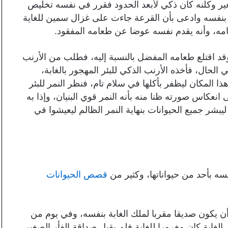
ير وكلنه كان ذكي لأبعد الحدود فقرر في نفسه تخليص
 بنفسه وادعى بأن القرعة جاءت على غزال سمين للغاية
عامه، وأنه يقدم نفسه عوضا عن طعامه المفقود.
وقد اقتلع طعامه المفضل بالنسبة إليه، فطلب من الأرنب
 الحال، فأخذه الأرنب الذكي للبئر المهجور بالغابة،
ذا المكان ليظفر بأكلها في سلام تام، فنظر النمر للبئر
انعكاس صورته ظنا منه بأنه النمر قوي البنيان، وإذا به
يبشر جميع الحيوانات بنهاية النمر الظالم ليعيشوا في
 بأحد من حيواناتها، وكثير من
قصص الحيوانات
ن يكون صديقا مقربا لملك الغابة بنفسه، وفي يوم من
لغابة كان مغرورا للغاية فلم يقبل صداقة الفأر الصغير