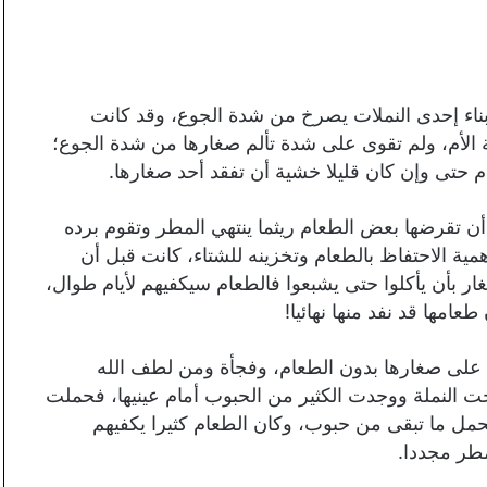
بناء إحدى النملات يصرخ من شدة الجوع، وقد كانت
ة الأم، ولم تقوى على شدة تألم صغارها من شدة الجوع؛
م حتى وإن كان قليلا خشية أن تفقد أحد صغارها.
أن تقرضها بعض الطعام ريثما ينتهي المطر وتقوم برده
مية الاحتفاظ بالطعام وتخزينه للشتاء، كانت قبل أن
غار بأن يأكلوا حتى يشبعوا فالطعام سيكفيهم لأيام طوال،
عامها قد نفد منها نهائيا!
ها على صغارها بدون الطعام، وفجأة ومن لطف الله
ت النملة ووجدت الكثير من الحبوب أمام عينيها، فحملت
مل ما تبقى من حبوب، وكان الطعام كثيرا يكفيهم
مطر مجددا.