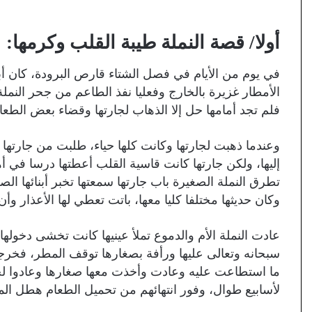
أولا/ قصة النملة طيبة القلب وكرمها:
في يوم من الأيام في فصل الشتاء قارص البرودة، كان أ
الأمطار غزيرة بالخارج وفعليا نفذ الطاعم من جحر النمل
فلم تجد أمامها حل إلا الذهاب لجارتها وقضاء بعض الطعا
وعندما ذهبت لجارتها وكانت كلها حياء، طلبت من جارتها 
إليها، ولكن جارتها كانت قاسية القلب أعطتها درسا في أه
تطرق النملة الصغيرة باب جارتها سمعتها تخبر أبنائها الص
وكان حديثها مختلفا كليا معها، باتت تعطي لها الأعذار وأن ط
عادت النملة الأم والدموع تملأ عينيها كانت تخشى دخول
سبحانه وتعالى عليها ورأفة بصغارها توقف المطر، فخرج
ما استطاعت عليه وعادت وأخذت معها صغارها وعادوا لح
لأسابيع طوال، وفور انتهائهم من تحميل الطعام هطل ال