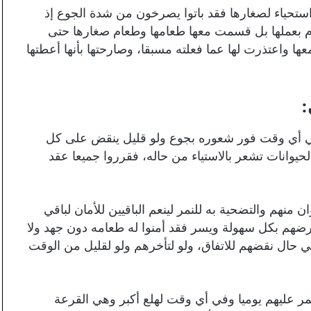
 استحياء لصغارها فقد باتوا يصرخون من شدة الجوع إذ
 الأم بعملها بل قسمت معها طعامها وطعام صغارها حتى
ا واعتذرت لها عما فعلته مسبقا، وصارحتها بأنها أعطتها
:
في أي وقت فور شعوره بجوع ولو قليل ينقض على كل
لحيوانات تشعر بالاستياء من حاله، فقرروا جميعا عقد
 منهم والتضحية به للنمر لينعم الباقيين للأمان لباقي
عرضهم بكل سهولة ويسر فقد أمنوا له طعامه دون جهد ولا
 في حال نقضهم للاتفاق، ولو لتأخرهم ولو لقليل من الوقت
 عليهم يوميا وفي أي وقت لهلع أكبر وهي القرعة