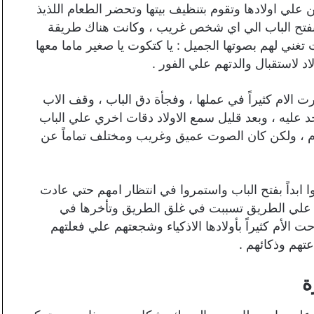
علي اولادها وتقوم بتنظيف بيتها وتحضر الطعام اللذيذ
موا بفتح الباب الي اي شخص غريب ، وكانت هناك طريقة
تغني لهم بصوتها الجميل : يا كتكوت يا صغير ماما معها
اد لاستقبال والدتهم علي الفور .
 الام كثيراً في عملها ، وفجأة دق الباب ، وقف الاب
احد عليه ، وبعد قليل سمع الاولاد دقات اخري علي الباب
الأم ، ولكن كان الصوت عميق وغريب ومختلف تماماً عن
ا ابداً بفتح الباب واستمروا في انتظار امهم حتي عادت
علي الطريق تسببت في غلق الطريق وتأخرها في
 الأم كثيراً بأولادها الاذكياء وشجعتهم علي فعلتهم
تهم وذكائهم .
ة