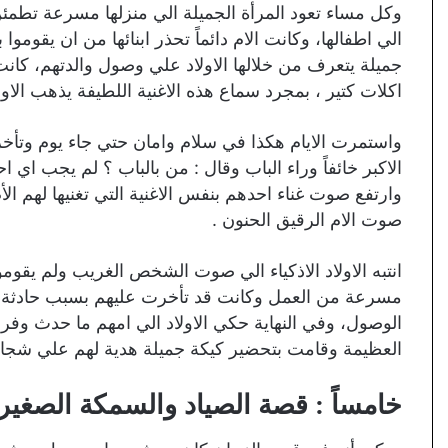
وكل مساء تعود المرأة الجميلة الي منزلها مسرعة تطمئن 
الي اطفالها، وكانت الام دائماً تحذر ابنائها من ان يقو
جميلة يتعرف من خلالها الاولاد علي وصول والدتهم، كانت 
اكلات كتير ، بمجرد سماع هذه الاغنية اللطيفة يذهب الاول
واستمرت الايام هكذا في سلام وامان حتي جاء يوم وتأخرت
الاكبر خائفاً وراء الباب وقال : من بالباب ؟ لم يجب اي 
وارتفع صوت غناء احدهم بنفس الاغنية التي تغنيها لهم 
صوت الام الرقيق الحنون .
انتبه الاولاد الاذكياء الي صوت الشخص الغريب ولم يقومو
مسرعة من العمل وكانت قد تأخرت عليهم بسبب حادثة 
الوصول، وفي النهاية حكي الاولاد الي امهم ما حدث وفرحت
العظيمة وقامت بتحضير كيكة جميلة هدية لهم علي شجاع
خامساً : قصة الصياد والسمكة الصغير