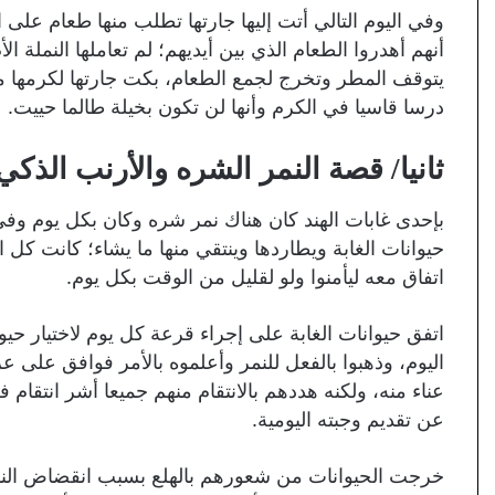
وفي اليوم التالي أتت إليها جارتها تطلب منها طعام على
أنهم أهدروا الطعام الذي بين أيديهم؛ لم تعاملها النملة
يتوقف المطر وتخرج لجمع الطعام، بكت جارتها لكرمها معه
درسا قاسيا في الكرم وأنها لن تكون بخيلة طالما حييت.
ثانيا/ قصة النمر الشره والأرنب الذكي
بإحدى غابات الهند كان هناك نمر شره وكان بكل يوم و
حيوانات الغابة ويطاردها وينتقي منها ما يشاء؛ كانت كل ا
اتفاق معه ليأمنوا ولو لقليل من الوقت بكل يوم.
اتفق حيوانات الغابة على إجراء قرعة كل يوم لاختيار حيوان
اليوم، وذهبوا بالفعل للنمر وأعلموه بالأمر فوافق على 
عناء منه، ولكنه هددهم بالانتقام منهم جميعا أشر انتقام
عن تقديم وجبته اليومية.
خرجت الحيوانات من شعورهم بالهلع بسبب انقضاض النمر