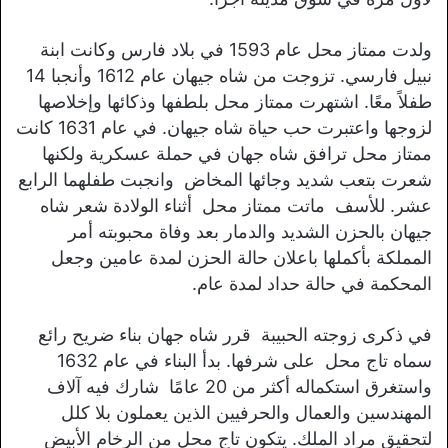
ولدت ممتاز محل عام 1593 في بلاد فارس وكانت ابنة
نبيل فارسي. تزوجت من شاه جيهان عام 1612 وأنجبا 14
طفلاً معًا. اشتهرت ممتاز محل بلطفها وذكائها وإخلاصها
لزوجها واعتبرت حب حياة شاه جيهان. في عام 1631 كانت
ممتاز محل ترافق شاه جهان في حملة عسكرية ولكنها
شعرت بتعب شديد وجائها المخاض وانجبت طفلهما الرابع
عشر. للأسف ماتت ممتاز محل أثناء الولادة شعر شاه
جيهان بالحزن الشديد والدمار بعد وفاة محبوبته أمر
المملكة بأكملها باعلان حالة الحزن لمدة عامين وجعل
المحكمة في حالة حداد لمدة عام.
في ذكرى زوجته الحبيبة قرر شاه جهان بناء ضريح رائع
سماه تاج محل على شرفها. بدأ البناء في عام 1632
واستغرق استكماله أكثر من 20 عامًا شارك فيه آلاف
المهندسين والعمال والحرفيين الذين يعملون بلا كلل
لتحقيق مراد الملك. يتكون تاج محل من الرخام الأبيض