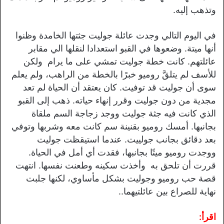
وتذهب إليه.
في اليوم التالي وجدت عائلة جوليت جثتها الخامدة وظنوا
أنها ميتة. وضعوها في القبو استعدادا لنقلها الي مقابر
عائلتهم. كانت خطة جوليت تمشي على ما يرام ولكن
للأسف لم يتلقَّ روميو خبرًا بالخطة من الراهب، ولم يعلم
سوى أن جوليت قد توفيت. كان يعتقد أن الحياة لم تعد
مجدية من دون جوليت وقرر إنهاء حياته. ذهب إلى القبو
الذي كانت فيه جثة جوليت ووجد زجاجة السم ملقاة
بجانبها. أمسك روميو بقنينة سم كانت معه وشربها وتوفي
بعد دقائق بجانب جولييت. عندما استيقظت جوليت
ووجدت روميو ميتًا بجانبها، فقدت أي أمل في الحياة.
قررت أن تلحق به وأخذت سكينه وطعنت نفسها. انتهت
قصة حب روميو وجوليت بشكل مأساوي، لكنها جلبت
نهاية للصراع بين عائلتيهما..
اقرأ: