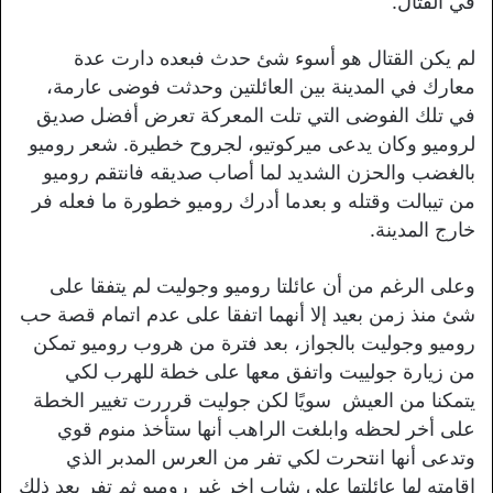
في القتال.
لم يكن القتال هو أسوء شئ حدث فبعده دارت عدة
معارك في المدينة بين العائلتين وحدثت فوضى عارمة،
في تلك الفوضى التي تلت المعركة تعرض أفضل صديق
لروميو وكان يدعى ميركوتيو، لجروح خطيرة. شعر روميو
بالغضب والحزن الشديد لما أصاب صديقه فانتقم روميو
من تيبالت وقتله و بعدما أدرك روميو خطورة ما فعله فر
خارج المدينة.
وعلى الرغم من أن عائلتا روميو وجوليت لم يتفقا على
شئ منذ زمن بعيد إلا أنهما اتفقا على عدم اتمام قصة حب
روميو وجوليت بالجواز، بعد فترة من هروب روميو تمكن
من زيارة جولييت واتفق معها على خطة للهرب لكي
يتمكنا من العيش سويًا لكن جوليت قرررت تغيير الخطة
على أخر لحظه وابلغت الراهب أنها ستأخذ منوم قوي
وتدعى أنها انتحرت لكي تفر من العرس المدبر الذي
اقامته لها عائلتها على شاب اخر غير روميو ثم تفر بعد ذلك