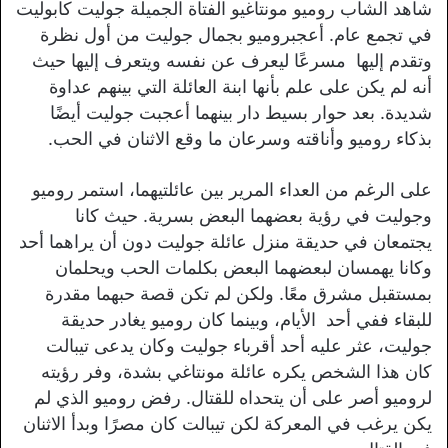
شاهد الشاب روميو مونتاغيو الفتاة الجميلة جوليت كابوليت
في تجمع عام. أعجبروميو بجمال جوليت من أول نظرة
وتقدم إليها مسرعًا ليعرف عن نفسه ويتعرف إليها حيث
أنه لم يكن على علم بأنها ابنة العائلة التي بينهم عداوة
شديدة. بعد حوار بسيط دار بينهما أعجبت جوليت أيضًا
بذكاء روميو وأناقته وسرعان ما وقع الاثنان في الحب.
على الرغم من العداء المرير بين عائلتيهما، استمر روميو
وجوليت في رؤية بعضهما البعض بسرية. حيث كانا
يجتمعان في حديقة منزل عائلة جوليت دون أن يراهما أحد
وكانا يهمسان لبعضهما البعض بكلمات الحب ويحلمان
بمستقبل مشرق معًا. ولكن لم تكن قصة حبهما مقدرة
للبقاء ففي أحد الأيام، وبينما كان روميو يغادر حديقة
جوليت، عثر عليه أحد أقرباء جوليت وكان يدعى تيبالت
كان هذا الشخص يكره عائلة مونتاغي بشدة، وفر رؤيته
لروميو أصر على أن يتحداه للقتال. رفض روميو الذي لم
يكن يرغب في المعركة لكن تيبالت كان مصرًا وبدأ الاثنان