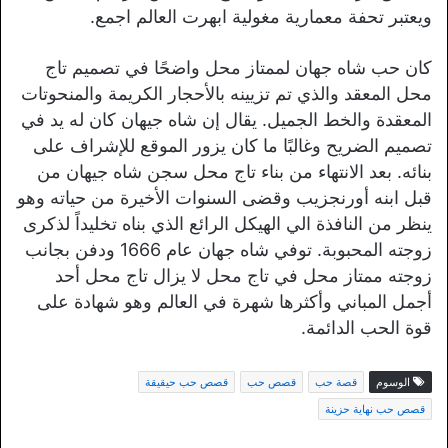
ويعتبر تحفة معمارية مغولية ابهرت العالم اجمع.
كان حب شاه جهان لممتاز محل واضحًا في تصميم تاج
محل المعقد والذي تم تزيينه بالأحجار الكريمة والمنحوتات
المعقدة والخط الجميل. يقال إن شاه جيهان كان له يد في
تصميم الضريح وغالبًا ما كان يزور الموقع للإشراف على
بنائه. بعد الانتهاء من بناء تاج محل سجن شاه جيهان من
قبل ابنه أورنجزيب وقضى السنوات الأخيرة من حياته وهو
ينظر من النافذة الي الهيكل الرائع الذي بناه تخليداً لذكرى
زوجته المحبوبة. توفي شاه جهان عام 1666 ودفن بجانب
زوجته ممتاز محل في تاج محل لا يزال تاج محل أحد
أجمل المباني وأكثرها شهرة في العالم وهو شهادة على
قوة الحب الدائمة.
الوسوم
قصة حب
قصص حب
قصص حب حيقيقة
قصص حب نهاية حزينة