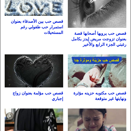
قصص حب بين الأصدقاء بعنوان
استمرار حب طفولي رغم
المستحيلات
قصص حب يرويها أصحابها قصة
بعنوان تزوجت مريض إيدز بكامل
رغبتي الجزء الرابع والأخير
قصص حب مكتوبه حزينه مؤثرة
قصص حب مؤلمة بعنوان زواج
ونهايتها غير متوقعة
إجباري