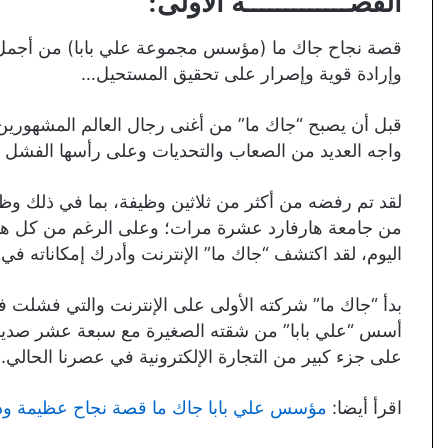
القصـــــــــــــة الأولى:
قصة نجاح جاك ما (مؤسس مجموعة علي بابا) من أجم
وإرادة قوية وإصرار على تحقيق المستحيل…
قبل أن يصبح “جاك ما” من أغنى رجال العالم المشهورين
واجه العديد من الصعاب والتحديات وعلى رأسها الفشل مرا
لقد تم رفضه من أكثر من ثلاثين وظيفة، بما في ذلك و
من جامعة هارفارد عشرة مرات؛ وعلى الرغم من كل هذه
اليوم، لقد اكتشف “جاك ما” الإنترنت وأدرك إمكاناته في ا
أسس “علي بابا” من شقته الصغيرة مع سبعة عشر صديق له؛
على جزء كبير من التجارة الإلكترونية في عصرنا الحالي.
اقرأ أيضا:
مؤسس علي بابا جاك ما قصة نجاح عظيمة ودع