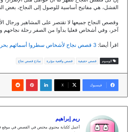
الفشل، هي مفاتيح أساسية للوصول إلى النجاح، بغض الن
وقصص النجاح جميعها لا تقتصر على المشاهير ورجال الأ
آخر، وفي أشخاص فعليا بدأوا من الصفر رحلة نجاحهم وو
اقرأ أيضا:
3 قصص نجاح لأشخاص سطروا أسمائهم بحروف من ذهب
الوسوم
قصص حقيقية
قصص واقعية مؤثرة
نماذج قصص نجاح
لينكدإن
بينتيريست
فيسبوك
X
ريم إبراهيم