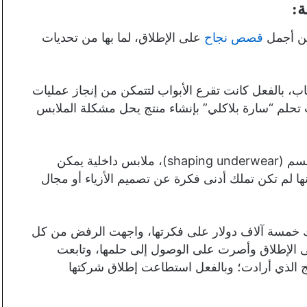
ة:
من أجمل
قصص نجاح
على الإطلاق، لما بها من تحديات
اب، بالفعل كانت تقرع الأبواب لتتمكن من إنجاز عمليات
نت تحلم “سارة بلاكلي” بإنشاء منتج يحل مشكلة الملابس
لقد كانت لديها فكرة بسيطة لملابس داخلية مصححة للجسم (shaping underwear)، ملابس داخلية يمكن
ها لم تكن تملك أدنى فكرة عن تصميم الأزياء أو مجال
ذاك خمسة آلاف دولار على فكرتها، واجهت الرفض من كل
ى الإطلاق وأصرت على الوصول إلى حلمها، وتابعت
تج الذي أرادت؛ وبالفعل استطاعت إطلاق شركتها