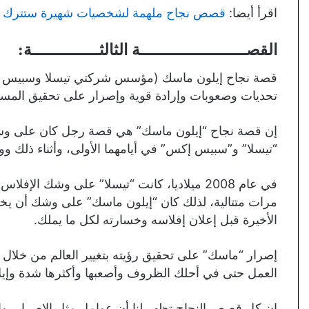
اقرأ أيضا:
قصص نجاح ملهمة لشخصيات شهيرة ستترك بد
القصــــــــــــــــــــــة الثالثــــــــــــــة:
قصة نجاح إيلون ماسك (مؤسس شركتي تيسلا وسبيس إك
تحديات وصعوبات وإرادة قوية وإصرار على تحقيق المس
إن قصة نجاح “إيلون ماسك” هي قصة رجل كان على وشك
“تيسلا” و”سبيس إكس” في أيامهما الأولى، وأثناء ذلك وو
في عام 2008 ميلاديا، كانت “تيسلا” على وشك
مرات متتالية، لذلك كان “إيلون ماسك” على وشك أن 
الأخيرة قبل إعلان إفلاسه وخسارته لكل ما يملك.
إصرار “ماسك” على تحقيق رؤيته بتغيير العالم من خلال ا
العمل حتى في أحلك الظروف وأصعبها وأكثرها شدة وإيلام
إن كل قصص النجاح تظهر لنا أن عوامل مثل الإصرار، وال