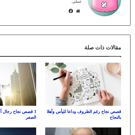
عملي.
موقع
فيسبوك
الويب
مقالات ذات صلة
قصص نجاح رغم الظروف وداعا لليأس وأهلا
3 قصص نجاح رجال أ
بالنجاح
الصفر