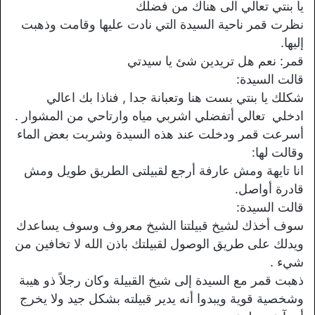
يا بنتي تعالي الى هناك من فضلك
نظرت قمر ناحية السيدة التي نادت عليها وقامت وذهبت
إليها.
قمر: نعم هل تريدين شئ يا سيدتي
قالت السيدة:
شكلك يا بنتي بست هنا وتعبانة جدا , فناذا بك اعالي
ادخلي تعالي أتفضلي اشربي مياه وارتاحي من المشوار .
أسرعت قمر ودخلت عند هذه السيدة وشربت بعض الماء
وقالت لها:
انا تايهة ومش عارفة أرجع لقبيلتى الطريق طويل ومش
قادرة أواصل.
قالت السيدة:
سوف أخذك لشيخ قبيلتنا الشيخ معروف وسوف يساعدك
ويدلك على طريق الوصول لقبيلتك باذن الله لا تخافين من
شيء .
ذهبت قمر مع السيدة إلى شيخ القبيلة وكان رجلاً ذو هيبة
وشخصية قوية ويبدوا أنه يدير قبيلته بشكل جيد ولا يخرج