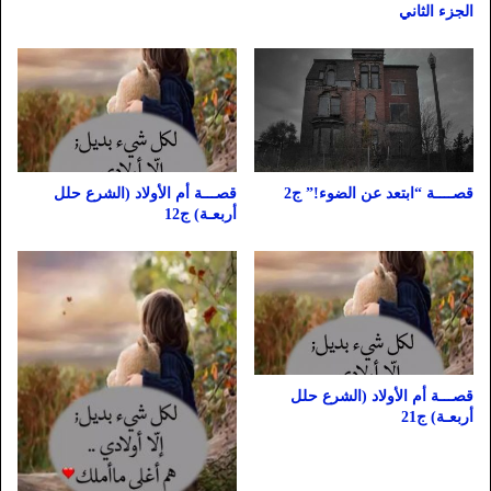
الجزء الثاني
قصــــة “ابتعد عن الضوء!” ج2
قصـــة أم الأولاد (الشرع حلل
أربعـة) ج12
قصـــة أم الأولاد (الشرع حلل
أربعـة) ج21