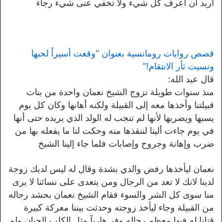
اريد ان اعرف كل شيء ولا تخفي عنى شيء رجاء
قصص روايات رومانسية بعنوان “وقعت أسيراً لحبها
ونسيت ثأر الانتقام!”
قال عبد الله:
منذ سنوات طويلة تزوج الشيخ نعمان واحدة من بنات
قبيلتنا وأخذها معه إلى القبيلة ولكنه أهانها وكان كل يوم
يسبها ويضربها لأنها لم تنجب له الولد الذي يريده حتى أنها
في يوم جاءت ألينا لننقذها منه وحكت لنا ما يفعله بها من
ضرب وإهانة وجروح وإصابات فلما جاء إلينا الشيخ
نعمان ليأخذها رفض والدي بشدة وقال له ليس لديك زوجة
لدينا لانك لا تعد من الرجال ومن يتعدى على نسائنا لا يرى
منا سوى كل الشر والسوء فقام الشيخ نعمان بحشد رجاله
من القبيلة وجاء ليأخذ زوجته وحدثت بيننا معركة كبيرة
قتلنا له فيها معظم رجاله وفر هاربآ مثل الكلب الجبان ولم