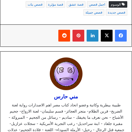
الوسوم
اجمل قصص
قصة عشق
قصة مؤثرة
قصص بنات
قصص جديدة
قصص جميلة
لينكدإن
بينتيريست
مني حارس
طبيبة بيطرية وكاتبة وعضو اتحاد كتاب مصر اهم الاصدارات رواية لعنة
الضريح- قرين الظلام- متجر العجائز- قسم سليمان- لعنة الارواح- جحيم
الأشباح - نحن نعرف ما يخيفك - ساديم - رسائل من الجحيم - المبروكة -
مقبرة جلعاد - ابنة سراحديل- رعب التجربة الأمريكية - سجلات عزازيل-
جمعية قتل الرجال - رحيل- الأرملة السوداء- اللعنة - قلادة الجحيم- عدلات