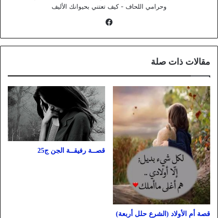
وحرامي اللحاف - كيف تعتني بحيوانك الأليف
فيسبوك
مقالات ذات صلة
قصــة رفيقــة الجن ج25
قصة أم الأولاد (الشرع حلل أربعة)