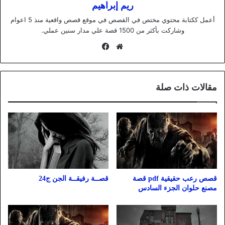
ريم إبراهيم
أعمل ككتابة محتوي مختص في القصص في موقع قصص واقعية منذ 5 اعوام
وشاركت بأكثر من 1500 قصة علي مدار سنين عملي.
موقع
فيسبوك
الويب
مقالات ذات صلة
قصص رعب حقيقية pdf قصة
قصــة رفيقــة الجن ج24
مصنع حلوان الجزء السادس