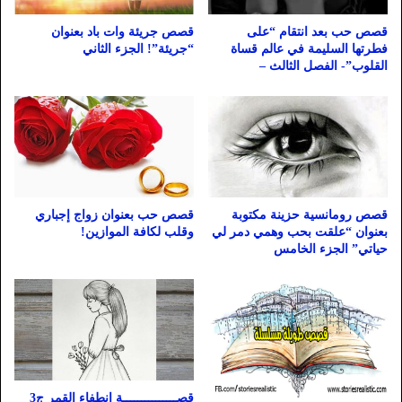
قصص حب بعد انتقام “على
قصص جريئة وات باد بعنوان
فطرتها السليمة في عالم قساة
“جريئة”! الجزء الثاني
القلوب”- الفصل الثالث –
قصص رومانسية حزينة مكتوبة
قصص حب بعنوان زواج إجباري
بعنوان “علقت بحب وهمي دمر لي
وقلب لكافة الموازين!
حياتي” الجزء الخامس
قصـــــــــــــــة انطفاء القمر ج3