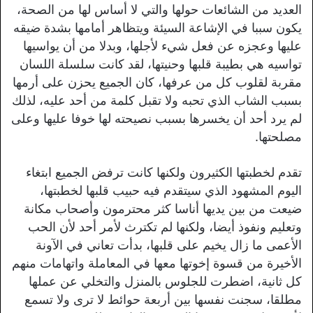
العديد من الشائعات حولها والتي لا أساس لها من الصحة،
يكون سببا في الإشاعة السيئة ويتظاهر أمامها بشدة ضيقه
عليها وعجزه عن فعل شيء لأجلها، وبدلا من أن يواسيها
تواسيه هي بطيبة قلبها وحنيتها، لقد كانت سلسلة اللسان
مقربة لقلوب كل من عرفها، كان الجميع يحزن على أرمها
بسبب الشاب الذي تحبه ولا تقبل كلمة من أحد عليه، لذلك
لم يرد أحد أن يخسرها بسبب نصيحته لها خوفا عليها وعلى
مصلحتها.
تقدم لخطبتها الكثيرون ولكنها كانت ترفض الجميع ابتغاء
اليوم المشهود الذي سيتقدم فيه حبيب قلبها لخطبتها،
ضيعت من بين يديها أناسا كثر محترمون وأصحاب مكانة
وتعليم ونفوذ أيضا، ولكنها لم تكترث لأمر أحد لأن الحب
الأعمى ما زال يخيم على قلبها، بدأت تعاني في الآونة
الأخيرة من قسوة إخوتها معها في المعاملة واتهامات منهم
كل ثانية، اضطرت للجلوس بالمنزل والتخلي عن عملها
مطلقا، سجنت نفسها بين أربعة حوائط لا ترى ولا تسمع