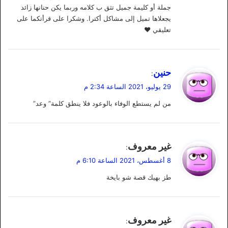
جملة أو كليمة جميل تثق ب كلامه وربما يكن حنانها زائد
يجعلاها تميل إلى مشاكل أكترا. وشكرا على قرأتكما على
تعليقي ♥️
ي
حنين
:
ق
29 يوليو، 2021 الساعة 2:34 م
و
من لم يستطع الوفاء بالوعود فلا ينطق كلمة” وعد”
ل
ي
غير معروف
:
ق
8 أغسطس، 2021 الساعة 6:10 م
و
طز بهيك قصة شو بايخة
ل
ي
غير معروف
: