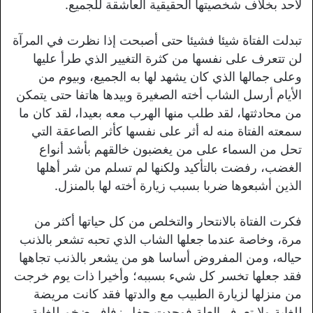
لأحد بخلاف شخصيتها الحقيقية العاشقة للجميع.
تبدلت الفتاة شيئا فشيئا حتى أصبحت إذا نظرت في المرآة
لن تتعرف على نفسها من كثرة التغيير الذي طرأ عليها
وعلى جمالها الذي كان يشهد لها به الجميع، وبيوم من
الأيام أرسل الشاب أخته الصغيرة وبيدها هاتفا حتى يتمكن
من محادثتها، لقد طلب منها الهرب معه بعيدا، لقد كان ما
سمعته الفتاة منه له أثر على نفسها كأثر الصاعقة التي
تحل من السماء على من يغضبون خالقهم بأشد أنواع
الغضب، رفضت بالتأكيد ولكنها لم تسلم من شر أهلها
الذين أشبعوها ضربا بسبب زيارة أخته لها بالمنزل.
فكرت الفتاة بالانتحار والتخلص من كل حياتها أكثر من
مرة، وخاصة عندما جعلها الشاب الذي تحبه تشعر بالذنب
حياله، ومن المفروض أساسا هو من يشعر بالذنب تجاهها
فقد جعلها تخسر كل شيء بسببه؛ وأخيرا ذات يوم خرجت
من منزلها لزيارة الطبيب مع والدتها فقد كانت مريضة
للغاية ولا تعرف العلة فوجدت حفل زفاف ضخم للغاية،