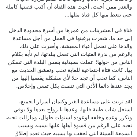
والغدر ممن أحبت، أحبت هذه الفتاة أن أكتب قصتها كاملة
حتى تتعظ منها كل فتاة مثلها…
فتاة في العشرينات من عمرها من أسرة محدودة الدخل
إلى حد ما، شعرت برغبتها في العمل من أجل مساعدة
والدها على تحمل أعباء المعيشة، وأصرت على ذلك
بالرغم من ندرة الفتيات التي تعمل ببلدتها، لم تأبه بكلام
الناس من حولها؛ عملت بصيدلية بنفس البلدة التي تسكن
بها، كانت فتاة اجتماعية للغاية تحب وتعشق الحديث مع
الناس، كما تحب أن تجد حلا لأي مشكلة يقصها إليها من
يجد عندها دائما الأذن التي تنصت بكل تمعن وإخلاص.
لقد تربت على مساعدة الغير وكتمان أسرار الجميع،
استغل شاب طيبة قلبها، وعدها بالزواج يعدها ولا يوفي
وتكرر وعده وخلفه لوعوده لسنوات طوال، ومازالت تحبه،
تحبه على الرغم من قسوة أهلها عليها بسببه وبسبب
السمعة السيئة التي لحقت بها بسببه حيث تعمد إطلاق