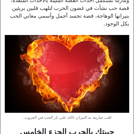
ومازلنا نستكمل أحداث القصة المليئة بالأحداث المتقدة،
قصة حب نشأت في غضون الحرب لتلهب قلبين بريئين
بنيرانها الوهاجة، قصة تجسد أجمل وأسمى معاني الحب
بكل الوجود.
قلب ضارمة به النيران دلالة على نار الحب في الحروب.
حبيتك بالحرب الجزء الخامس