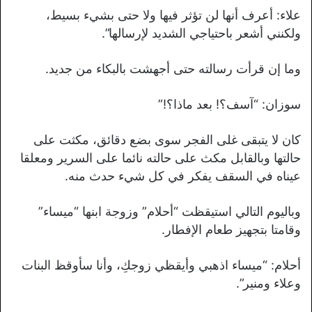
علاء: أعرف أنها لن تؤثر فيها ولا حتى بشيء بسيط،
ولكنني أشعر باحتياجي الشديد لإرسالها”.
وما إن قرأت رسالته حتى أجهشت بالبكاء من جديد.
سوزان: “آسف؟! بعد ماذا؟!”
كان لا يتبقى غلى الفجر سوى بضع دقائق، مكثت على
حالتها وبالقابل مكث على حالته نائما على السرير ومعلقا
عيناه في السقف يفكر في كل شيء حدث منه.
وباليوم التالي استيقظت “أحلام” وزوجة ابنها “ميساء”
وقامتا بتجهيز طعام الإفطار.
أحلام: “ميساء اذهبي وأيقظي زوجكِ، وأنا سأوقظ البنات
وعلاء ومنير”.