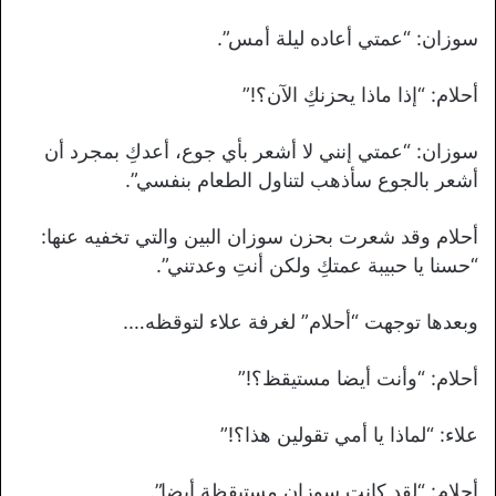
سوزان: “عمتي أعاده ليلة أمس”.
أحلام: “إذا ماذا يحزنكِ الآن؟!”
سوزان: “عمتي إنني لا أشعر بأي جوع، أعدكِ بمجرد أن
أشعر بالجوع سأذهب لتناول الطعام بنفسي”.
أحلام وقد شعرت بحزن سوزان البين والتي تخفيه عنها:
“حسنا يا حبيبة عمتكِ ولكن أنتِ وعدتني”.
وبعدها توجهت “أحلام” لغرفة علاء لتوقظه….
أحلام: “وأنت أيضا مستيقظ؟!”
علاء: “لماذا يا أمي تقولين هذا؟!”
أحلام: “لقد كانت سوزان مستيقظة أيضا”.