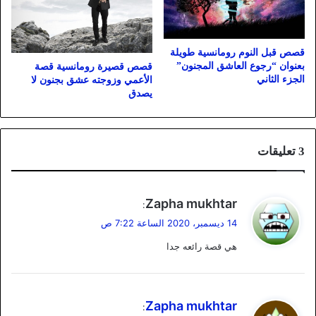
قصص قبل النوم رومانسية طويلة
بعنوان “رجوع العاشق المجنون”
قصص قصيرة رومانسية قصة
الجزء الثاني
الأعمي وزوجته عشق بجنون لا
يصدق
‫3 تعليقات
ي
Zapha mukhtar
:
ق
14 ديسمبر، 2020 الساعة 7:22 ص
و
هي قصة رائعه جدا
ل
ي
Zapha mukhtar
: