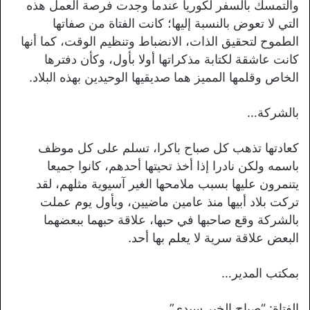
والتمسك بالسفر لكوريا عندما وجدت فرصة العمل هذه
التي لا تعوض بالنسبة إليها؛ كانت الفتاة من صفاتها
الطموح لتحقيق الذات، الانضباط وتنظيم الوقت، كما أنها
كانت عاشقة لكتابة مذكراتها أولا بأول، وكأن دفترها
الخاص وقلمها المميز هما صديقيها الوحيدين بهذه البلاد.
بالشركة…
كعادتها تذهب كل صباح باكرا، تسلم على كل موظف
باسمه ولكن نادرا إذا أخذ تحيتها أحدهم، كانوا جميعا
يتنمرون عليها بسبب ملامحها الغير آسيوية مثلهم، لقد
تركت بلاد أبيها منذ عامين ماضيين، وبأول يوم عملت
بالشركة وقع صاحبها في حبها، علاقة حبهما ببعضهما
البعض علاقة سرية لا يعلم بها أحد.
بمكتب المدير…
الفتاة: “صباح الخير سيدي”.