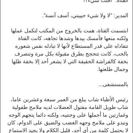
الفتاة: “أقلت شيء؟!”
المدير: “لا ولا شيء حبيبتي، آسف آنسة”.
ابتسمت الفتاة، همت بالخروج من المكتب لتكمل عملها
ولكنه منعها فأمسك بيدها وشدها تجاهه، كانت الفتاة
تتفاداه على قدر المستطاع لأنها لا تبادله نفس شعوره
بالحب، كانت تتحجج بطرق مقبولة بكل مرة وتنصرف
بخفة كالفراشة الخفيفة التي لا يشعر أحد إلا بخفة ظلها
وجمال طلعتها.
بالمستشفى…
رئيس الأطباء شاب يبلغ من العمر سبعة وعشرين عاما،
شاب طويل القامة مفتول العضلات لديه ملامح طفولية
وغمازتين ما أجملها على وجنتيه، ولكنه دائما يتجهم الوجه
وتبدو على ملامح وجهه الغضب والضيق على الدوام، كان
لا يحتمل كلمة من أي أحد، قليل الكلام ولا يجيد الاستماع