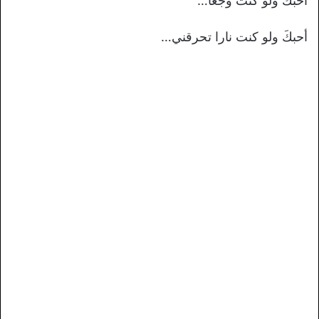
أحبكَ ولو كنت وجعا…
أحبكَ ولو كنت نارا تحرقني…