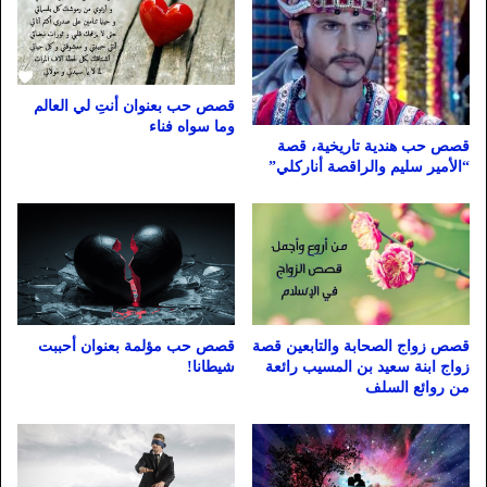
قصص حب بعنوان أنتِ لي العالم
وما سواه فناء
قصص حب هندية تاريخية، قصة
“الأمير سليم والراقصة أناركلي”
قصص زواج الصحابة والتابعين قصة
قصص حب مؤلمة بعنوان أحببت
زواج ابنة سعيد بن المسيب رائعة
شيطانا!
من روائع السلف