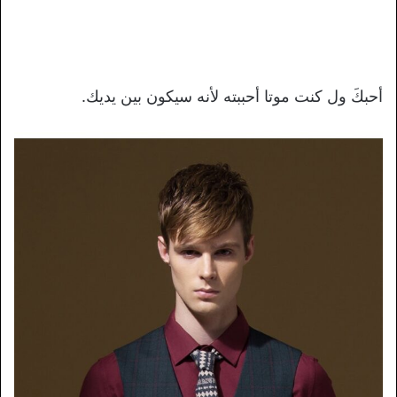
أحبكَ ول كنت موتا أحببته لأنه سيكون بين يديك.