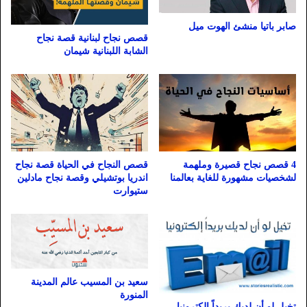
صابر باتيا منشئ الهوت ميل
قصص نجاح لبنانية قصة نجاح
الشابة اللبنانية شيمان
4 قصص نجاح قصيرة وملهمة
قصص النجاح في الحياة قصة نجاح
لشخصيات مشهورة للغاية بعالمنا
اندريا بوتشيلي وقصة نجاح مادلين
ستيوارت
سعيد بن المسيب عالم المدينة
المنورة
ﺗﺨﻴﻞ ﻟﻮ ﺃﻥ ﻟﺪﻳﻚ ﺑﺮﻳﺪﺍً ﺇﻟﻜﺘﺮﻭﻧﻴﺎ