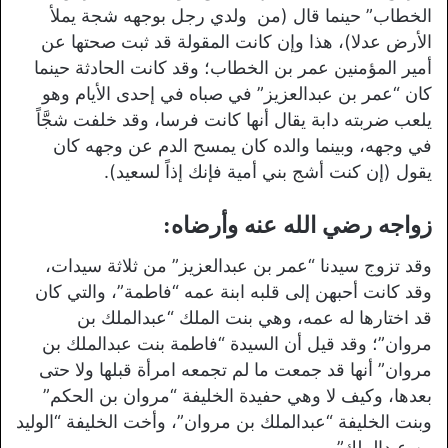
الخطاب” حينما قال (من ولدي رجل بوجهه شجة يملأ
الأرض عدلا)، هذا وإن كانت المقولة قد ثبت صحتها عن
أمير المؤمنين عمر بن الخطاب؛ وقد كانت الحادثة حينما
كان “عمر بن عبدالعزيز” في صباه في إحدى الأيام وهو
يلعب ضربته دابة يقال أنها كانت فرسا، وقد خلفت شجَّاً
في وجهه، وبينما والده كان يمسح الدم عن وجهه كان
يقول (إن كنت أشج بني أمية فإنك إذاً لسعيد).
زواجه رضي الله عنه وأرضاه:
وقد تزوج سيدنا “عمر بن عبدالعزيز” من ثلاثة سيدات،
وقد كانت أحبهن إلى قلبه ابنة عمه “فاطمة”، والتي كان
قد اختارها له عمه، وهي بنت الملك “عبدالملك بن
مروان”؛ وقد قيل أن السيدة “فاطمة بنت عبدالملك بن
مروان” أنها قد جمعت ما لم تجمعه امرأة قبلها ولا حتى
بعدها، وكيف لا وهي حفيدة الخليفة “مروان بن الحكم”
وبنت الخليفة “عبدالملك بن مروان”، وأخت الخليفة “الوليد
بن عبدالملك”.