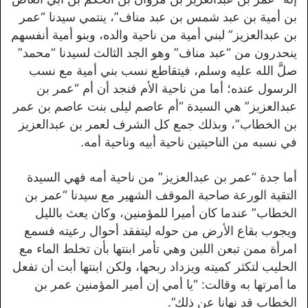
بن أمية بن عبد شمس بن عبد مناف”، ينتمي سيدنا “عمر
بن عبدالعزيز” لبني أمية من ناحية والده، وبنو أمية أنفسهم
ينحدرون من “عبد مناف” وهو الجد الثالث لسيدنا “محمد”
صلَّ الله عليه وسلم، فيتقاطع نسب بني أمية مع نسب
الرسول عنده؛ أما من ناحية الأم فنجد أن أم “عمر بن
عبدالعزيز” هي السيدة “أم عاصم ليلى بنت عاصم بن عمر
بن الخطاب”، وبذلك جمع كل الشرف لعمر بن عبدالعزيز
في نسبه من الناحيتين ناحية أبيه وناحية أمه.
أما جدة “عمر بن عبدالعزيز” من ناحية أمه فهي السيدة
التقية الورعة صاحبة الموقف الشهير مع سيدنا “عمر بن
الخطاب” عندما كان أميرا للمؤمنين، وكان يعث بالليل
ويجوب بقاع الأرض من حوله ليتفقد أحوال رعيته فسمع
امرأة ممن تبعن اللبن وهي تأمر ابنتها بأن تخلط الماء مع
الحليب لتكثر كميته ويزداد ربحها، ولكن ابنتها أبت أن تفعل
ما أمرتها به وقالت: “يا أمي إن أمير المؤمنين عمر بن
الخطاب قد نهانا عن ذلك”.