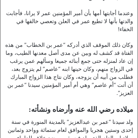
وعندما أجابتها أمها بأن أمير المؤمنين عمر لا يرانا، فأجابت
والدتها بأنها لا تطيع عمر في العلن وتعصي خالقها في
الخفاء!
وكان ذلك الموقف الذي أدركه “عمر بن الخطاب” من هذه
الفتاة قد كشف له وبين عن مدى أصل معدنها الطيب، وما
إن عاد لمنزله حتى جمع أبنائه جميعا وسألهم عمن يرغب
في الزواج منهم، وكان حينها ابنه “عاصم” لم يتزوج بعد،
فطلب من أبيه أن يزوجه، وكان نتاج هذا الزواج المبارك
أن أتت “أم عاصم” وهي أم أمير المؤمنين سيدنا “عمر بن
العزيز”.
ميلاده رضي الله عنه وأرضاه ونشأته:
ولد سيدنا “عمر بن عبدالعزيز” بالمدينة المنورة في سنة
إحدى وستين هجريا والموافق لعام ستمائة وواحد وثمانين
ميلاديا، والعام الذي ولد فيه بقي موضع خلاف للعلماء