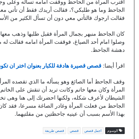
اقترب المرأة من الحاحظ ووقفت امامه تسأله وعلى وجه
الجاحظ وما هو طلبكي؟، فقالت أريدك فقط أن تأتي معي
فقالت ارجوك فالتأتي معي دون أن تسأل الكثير من الأسئ
كان الجاحظ منبهر بجمال المرأة فقبل طلبها وذهب معها
وصلوا امام أحد الصياغ، فوقفت المرأة امامه فقالت له 
دهشة الجاحظ.
اقرأ أيضا:
قصص قصيرة هادفة للكبار بعنوان اختر ان تكون
وقف الجاحظ أما الصائغ وهو يسأله ما الذي تقصده المرأ
المرأة وكان معها خاتم وكانت تريد أن تنقش على الخاتم 
الشيطان لأعرف شكله، ولكنها احضرتك إلى هنا وهى تخ
الجاحظ من فعلت المرأة وغادر الصاغة مسرعا، فقد كا
بهذا الأسم بسبب أن عينيه جاحظتين من مقلتيهما.
الوسوم
اجمل قصص
قصص
قصص طريفة