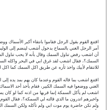
اقتنع القوم بقول الرجل فقاموا بانتقاء أكبر الأسماك وو
أمر الرجل الغني بالسماح بدخول أشعب لينضم إلى الوليم
أن اشعب رفض تناول السمك وقال بأنه لا يحب تناول الس
السمك؟، فقال اشعب لقد غرق ابي في البحر واكله السمك
للانتقام لأبيك واخذ ثأره عن طريق اكل السمك كما اكل ا
اقتنع اشعب بما قاله القوم وعندما كان يهم بمد يده إلى
الغني ووضعوا فيه السمك الكبير، فقام بأخذ أحد الاسما
اشعب لم يأكل السمكة إنما قربها من اذنه كما لو كان يس
واخبرهم اتدرون ما الذي قالته لي السمكة؟، فقال القوم 
ولم تكن حاضرة يوم موت ابي ولم تأكله ولكن السمك الكب