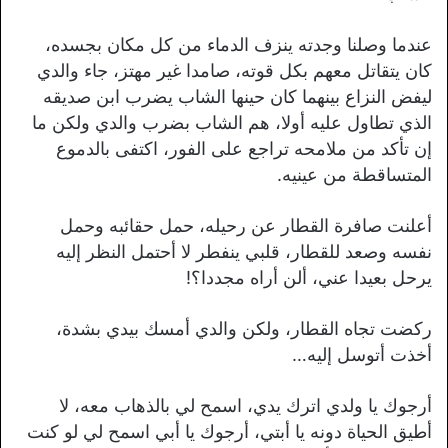
عندما وصلنا وجدته ينزف الدماء من كل مكان بجسده،
كان يتقاتل معهم بكل قوته، صامدا غير مهتز، جاء والدي
ليفض النزاع بينهما كان حينها الشاب يضرب ابن صديقه
الذي تطاول عليه أولا، هم الشاب بضرب والدي ولكن ما
إن تأكد من ملامحه تراجع على الفور، اكتفى بالدموع
المتساقطة من عينيه.
أعلنت صافرة القطار عن رحيله، حمل حقائبه وحمل
نفسه وصعد للقطار، قلبي ينفطر لا أحتمل النظر إليه
يرحل بعيدا عني، ألن أراه مجددا؟!
ركضت تجاه القطار، ولكن والدي أمسك بيدي بشدة،
أخذت أتوسل إليه…
أرجوك يا ولدي اترك يدي، اسمح لي بالذهاب معه، لا
أطيق الحياة دونه يا أبتي، أرجوك يا أبي اسمح لي لو كنت