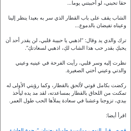
حقا تحبني، لو أحببتني يوما…
الشاب يقف على باب القطار الذي سر به بعيدا ينظر إلينا
وعيناه تفيضان بالدموع…
ترك والدي يد وقال: “اذهبي يا حبيبة قلبي، لن يقدر أحد أن
يحبكِ بقدر حب هذا الشاب لكِ، اذهبي لسعادتكِ”.
نظرت إليه وسر قلبي، رأيت الفرحة في عينيه وعيني
والدتي وعيني أختي الصغيرة.
ركضت بكامل قوتي لألحق بالقطار، وكما رؤيتي الأولى له
تمكنت من اللحاق بالقطار بمساعدته، لقد مد يده ليأخذ
بيدي، تزوجنا وعشنا في سعادة يملأها الحب طول العمر.
اقرأ أيضا:
قصص قبل النوم رومانسية طويلة بعنوان “رجوع العاشق