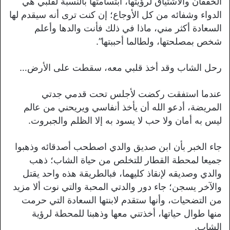
الخفقان والاشتياق لرؤيتها، ابتسامتها بالنسبة لقلبي هي
الدواء وشفائه من كل الأوجاع؛ إن كنت ترى أنه سيقدم لها
السعادة أكثر مني، ماذا في ذلك فأنت والدها وأعلم
شخص بمصلحتها، ولطالما أحببتها”.
رحل الشاب وقد أخذ قلبي معه، سقطت على الأرض…
عندما استفقت ركضت لأجلس تحت قدمي جدتي
المريضة، أدعو الله أن يأخذ أنفاسي ويريحني من عالم
ليس به أمان ولا حب لا يسود به إلا الظلم والجبروت.
جاء الخبر بأن ابن صديق والدي اصطحب أصدقائه وذهبوا
جميعا لمحطة القطار للتخلص من حياة الشاب؛ ذهب
والدي وصديقه لإنقاذ كليهما، فبالطريقة هذه واحد يقتل
والآخر يسجن؛ جاء دور والدتي المحبة والتي نوت ألا مزيد
من التضحيات، وأنها ستقدم لابنتها السعادة التي حرمت
منها طوال حياتها، أخذتني معها وذهبنا للمحطة لرؤية
الشاب.