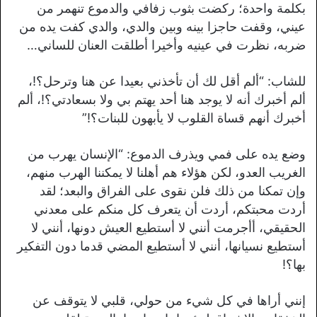
بكلمة واحدة؛ ركضت بثوب زفافي والدموع تنهمر من
عيني، وقفت حاجزا بينه وبين والدي، والدي كفت يده من
ضربه، نظرت في عينيه وأخيرا أطلقت العنان للساني…
للشاب: “ألم أقل لك أن تأخذني بعيدا عن هنا وترحل؟!،
ألم أخبرك أنه لا يوجد هنا أحد يهتم بي ولا بسعادتي؟!، ألم
أخبرك أنهم قساة القلوب لا يأبهون للبنات؟!”
وضع يده على فمي ويذرف الدموع: “الإنسان يهرب من
الغريب العدو، لكن هؤلاء هم أهلنا لا يمكننا الهرب منهم،
وإن تمكنا من ذلك فلن نقوى على الفراق والبعد؛ لقد
أردت محبتكم، أردت أن يتعرف كل منكم على معدني
الحقيقي، أأجرمت أنني لا أستطيع العيش دونها، أنني لا
أستطيع نسيانها، أنني لا أستطيع المضي قدما دون التفكير
بها؟!
إنني أراها في كل شيء من حولي، قلبي لا يتوقف عن