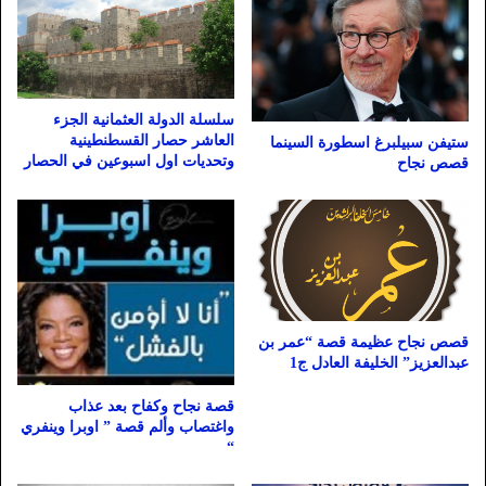
سلسلة الدولة العثمانية الجزء
العاشر حصار القسطنطينية
ستيفن سبيلبرغ اسطورة السينما
وتحديات اول اسبوعين في الحصار
قصص نجاح
قصص نجاح عظيمة قصة “عمر بن
عبدالعزيز” الخليفة العادل ج1
قصة نجاح وكفاح بعد عذاب
واغتصاب وألم قصة ” اوبرا وينفري
“