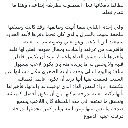
لطالما بإمكانها فعل المطلوب بطريقة إبداعية، وهذا ما
تتقن فعله.
وفي إحدى الليالي بينما أنهت وظائفها، وقد كانت وظيفتها
ملحقة بمبيت بالمنزل والذي كان فخما وفرها لأبعد الحدود
سمعت ابن اللاعب وهو يغني وصوته عذب للغاية،
فاقتربت من غرفته وأشادت بجمال صوته، ففتح لها قلبه
وأخبرها بأنه يعشق الغناء ولكنه لا يريد أن يكسر خاطر
قلبه ولا يحقق له ما يريده منه بأن يكون لاعب بيسبول
مثله؛ وباليوم التالي وجدت ابنته الصغرى تبكي فسألتها عن
السبب فعلمت منها أنها تريد أن تكون عالمة كيميائية
لتكتشف دواء لنفس الداء الذي توفيت به والدتها، فأخبرتها
بأنها ذكية للغاية بدرجة تمكنها من أن تكون أفضل كيميائية
وتحقق ما تبتغيه، في هذه اللحظة كان اللاعب يسمع
صدفة ما يدور بينها وبين ابنته وتأثر كثيرا بحديثها لدرجة
ذرفت عينيه الدموع.