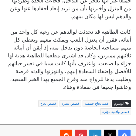
جميعا غير أنها تعجز عن التدخل، فجاءت الجدة وطردتها
من المنزل وأخبرتها بأن من تريد إبعاد أحفادها عنها وعن
والدهم ليس لها مكان بينهم.
كانت الطاهية قد تحدثت لوالدهم عن رغبة كل واحد من
أبنائه، فقرر أن يعتزل اللعب ويمكث معهم ويعطي كل
منهم مساحته الخاصة دون تدخل منه، إذ أيقن أن أبنائه
ثلاثتهم مميزين، وكان قد اشترى مطعما للطاهية هدية لها
جزاء ما صنعت، واعترف بأنها كانت سببا في تغيير حياتهم
للأفضل وإضفاء السعادة إليهم، وانتهزتها والدته فرصة
وطلبت يدها للزواج منه وفرح الجميع بهذا الخبر السعيد،
وعاشوا جميعا في سعادة وهناء.
الوسوم
قصة نجاح حقيقية
قصص معبرة
قصص نجاح
قصص واقعية مؤثرة
لينكدإن
بينتيريست