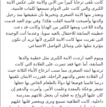
كانت تلقى ترحابا كبيرا من الابن والابنة على عكس الابنة
الكبرى والتي كانت على الدوام تسمعها كلمات قاسية،
وتعتذر منها الابنة الصغرى وتخبرها بأن شقيقتها منذ رحيل
والدتها وأصبحت قاسية القلب هكذا؛ وفي يوم العيد قدمت
والدة اللاعب ومعها الكثير من الهدايا وكانت قد دعت
خطيبته السابقة للاحتفال بالعيد سويا، وعندما أتت الوحيدة
التي تقربت منها كانت الابنة الكبرى لأنها تريد أن تكون
مؤثرة مثلها على وسائل التواصل الاجتماعي.
وبيوم العيد ارتدت الابنة الكبرى مثل خطيبة والدها
السابقة، أما عنها فقد تنمرت على القلادة التي كانت
ترتديها ابنته الصغرى مما سبب انزعاج الأبناء الثلاثة حيث
أن القلادة تخص والدتهم الراحلة، فقررت الابنتان تلقينها
درسا قاسيا فوضعا لها دواءً بالطعام الخاص بها جعلها
تشعر بوعكة بالمعدة وعلمت الأمر، وأمرت والدهم إن
كان عليها الزواج به فعليه أن يجعل ثلاثتهم بمدرسة
داخلية، كانت الطاهية تسمع وترى وينعصر قلبها عليهم