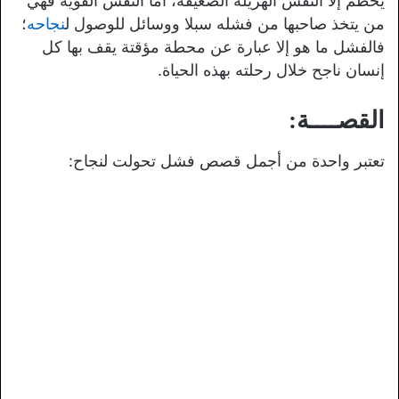
يحطم إلا النفس الهزيلة الضعيفة، أما النفس القوية فهي
من يتخذ صاحبها من فشله سبلا ووسائل للوصول ل
نجاحه
؛
فالفشل ما هو إلا عبارة عن محطة مؤقتة يقف بها كل
إنسان ناجح خلال رحلته بهذه الحياة.
القصــــة:
تعتبر واحدة من أجمل قصص فشل تحولت لنجاح: