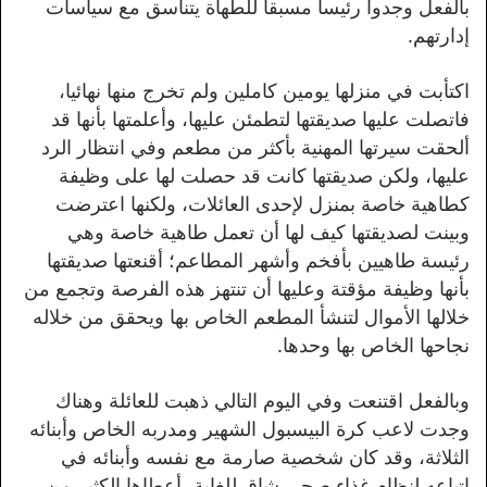
بالفعل وجدوا رئيسا مسبقا للطهاة يتناسق مع سياسات
إدارتهم.
اكتأبت في منزلها يومين كاملين ولم تخرج منها نهائيا،
فاتصلت عليها صديقتها لتطمئن عليها، وأعلمتها بأنها قد
ألحقت سيرتها المهنية بأكثر من مطعم وفي انتظار الرد
عليها، ولكن صديقتها كانت قد حصلت لها على وظيفة
كطاهية خاصة بمنزل لإحدى العائلات، ولكنها اعترضت
وبينت لصديقتها كيف لها أن تعمل طاهية خاصة وهي
رئيسة طاهيين بأفخم وأشهر المطاعم؛ أقنعتها صديقتها
بأنها وظيفة مؤقتة وعليها أن تنتهز هذه الفرصة وتجمع من
خلالها الأموال لتنشأ المطعم الخاص بها ويحقق من خلاله
نجاحها الخاص بها وحدها.
وبالفعل اقتنعت وفي اليوم التالي ذهبت للعائلة وهناك
وجدت لاعب كرة البيسبول الشهير ومدربه الخاص وأبنائه
الثلاثة، وقد كان شخصية صارمة مع نفسه وأبنائه في
اتباعه لنظام غذاء صحي شاق للغاية، أعطاها الكثير من