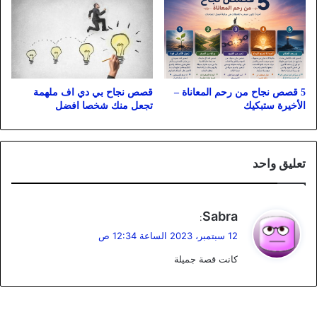
5 قصص نجاح من رحم المعاناة –
قصص نجاح بي دي اف ملهمة
الأخيرة ستبكيك
تجعل منك شخصا افضل
تعليق واحد
ي
Sabra
:
ق
12 سبتمبر، 2023 الساعة 12:34 ص
و
كانت قصة جميلة
ل