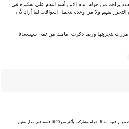
ود يراهم من حوله، ندم الابن أشد الندم على تفكيره في
 التحرر منهم ولا من وعده بتحمل العواقب لما أراد لأن
ررت بتجربتها وربما ذكرت أمامك من ثقة، سيسعدنا
أعمل ككتابة محتوي مختص في القصص في موقع قصص واقعية منذ 5 اعوام وشاركت بأكثر من 1500 قصة علي مدار سنين