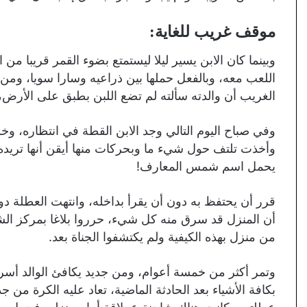
موقف غريب للغاية:
وبينما كان الابن يسير ليلا ليستمتع بضوء القمر قريبا من
اللعب معه، وبالفعل حملها بين ذراعيه وسارا سويا، ومن بع
الغريب أن والدته سألته لم تضع اللبن بطبق على الأرض، ا
وفي صباح اليوم التالي وجد الابن القطة في انتظاره، 
وأخذت تلتف حول شيء ما وبحركات منها أيقن أنها تريده 
يحمل اسم شمس المعارف!
قرر أن يحتفظ به دون أن يقرأ بداخله، وانتهت العطلة دو
أن المنزل قد سرق منه كل شيء، حرروا بلاغا بمركز ا
من منزل بهذه الكيفية ولم يكتشفوا الجناة بعد.
وتمر أكثر من خمسة أعوام، ومن جديد يكافئ الوالد أسرته 
بكافة الأشياء بعد الحادثة الماضية، تعاد عليه الكرة من 