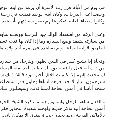
في يوم من الأيام قرر رب الأسرة أن يرفه عن ابنه الوحي
وحصد أعلى الدرجات، وكان ابنه الوحيد فذهب في رحلة لم
وكانوا سعداء للغاية يتعكر عليهم صفو سعادتهم بأن ينفذ ا
وعلى الرغم من استعداد الوالد جيدا للرحلة ووضعه سابقا
من سيارته ليتفقد وضع السيارة وما إذا كان بها فتحة تسر
الطريق قرابة الساعة ولم يساعده في أمره أحد ولاسيما
وفجأة إذا بشيخ كبير في السن يظهر، ويترجل من سيارته و
من ذلك أنه فعل ما فعله دون أن يطلب أحدا منه المساعد
لم يتحدث إليهم إلا بكلمات قلائل أخبر الواد قائلا: “
سيرجمون سيارتك فلا تعرهم انتباها وحاول قدر استطاعتك 
ستجد أناسا في أمس الحاجة لمساعدتك وسيطلبون منك ذ
وبالفعل شاهد الرجل وابنه وزوجته ما ذكره الشيخ بالحرف
أمس الحاجة إليه تذكر حديثه ولهجته شديدة التحذير ففر ها
بالأماكن القريبة، ولم يجدوا حجرة بفندق إلا بمكان نائي.