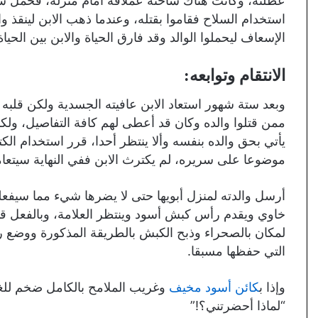
عطلته، وكانت هناك شاحنة عملاقة أمام منزله، فحمل سلا
استخدام السلاح فقاموا بقتله، وعندما ذهب الابن لينقذ 
الإسعاف ليحملوا الوالد وقد فارق الحياة والابن بين الحيا
الانتقام وتوابعه:
وبعد ستة شهور استعاد الابن عافيته الجسدية ولكن قلبه 
ممن قتلوا والده وكان قد أعطى لهم كافة التفاصيل، ولكنه
يأتي بحق والده بنفسه وألا ينتظر أحدا، قرر استخدام الكت
موضوعا على سريره، لم يكترث الابن ففي النهاية سيتعا
أرسل والدته لمنزل أبويها حتى لا يضرها شيء مما سيفعل
خاوي ويقدم رأس كبش أسود وينتظر العلامة، وبالفعل ق
لمكان بالصحراء وذبح الكبش بالطريقة المذكورة ووضع ر
التي حفظها مسبقا.
وإذا ب
كائن أسود مخيف
وغريب الملامح بالكامل ضخم للغا
“لماذا أحضرتني؟!”