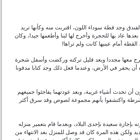
 الفندق وجد قطة سوداء اللون، اقتربت منه وكأنها تريد
دها عاد بها للحجرة وأخرج لها لبنا وأطعمها جيدا، وكان
لقطة أمام عينيها كانت ولم تراها!
وخرج معها مجددا وبعد قليل تركته وركضت وأسفل شجرة
أن يحفر في الأرض، وعندما فعل ذلك وجد كتابا مدفونا
ن أن تحدث أشياء غريبة، وبعد عودتهما يفاجئوا جميعهم
لشرطة واكتشفوا بأنهم مجموعة لصوص وقد سرق أكثر
بإجازة سعيدة بإحدى البلاد، وبعدما قام بتعمير منزله
جديد ولكن هذه المرة كان قد وصل للمنزل بعد الانتهاء من