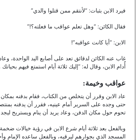
فيرد الابن بثبات: “لأنتقم ممن قتلوا والدي”
فقال الكائن: “وهل تعلم عواقب ما فعلته؟!”
الابن: “أيا كانت عواقبه”!
غاب عنه الكائن لدقائق تعد على أصابع اليد الواحدة، 
أٌدام الابن، وقال له: “إليك ثلاثة أيام استمتع فيهم بحياتك 
عواقب وخيمة:
عاد الابن وقرر أن يتخلص من الكتاب، فقام بدفنه بمكان خ
حتى وجده على السرير أمام عينيه، فقرر أن يدفنه بمنتص
تحوم حول مكان الدفن، وعاد يريد أن ينام ويستريح ليجد
وبالفعل بعد ثلاثة أيام شرع الابن في رؤية خيالات ضخمة
المسجد الذي بجوارهم ليرقيه، وبالفعل ساعده الإمام وأخ