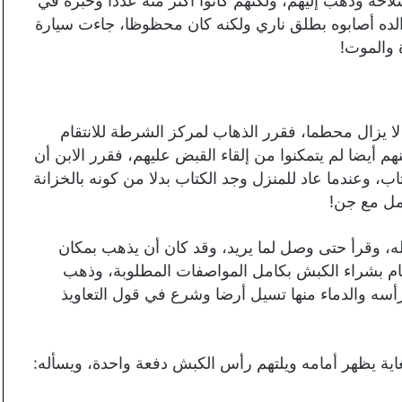
حه وذهب إليهم، ولكنهم كانوا أكثر منه عددا وخبرة في
والده أصابوه بطلق ناري ولكنه كان محظوظا، جاءت سيارة
ة والموت!
لا يزال محطما، فقرر الذهاب لمركز الشرطة للانتقام
م أيضا لم يتمكنوا من إلقاء القبض عليهم، فقرر الابن أن
اب، وعندما عاد للمنزل وجد الكتاب بدلا من كونه بالخزانة
مل مع جن!
ه، وقرأ حتى وصل لما يريد، وقد كان أن يذهب بمكان
ام بشراء الكبش بكامل المواصفات المطلوبة، وذهب
أسه والدماء منها تسيل أرضا وشرع في قول التعاويذ
ية يظهر أمامه ويلتهم رأس الكبش دفعة واحدة، ويسأله: