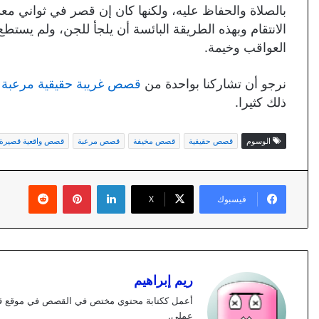
بالصلاة والحفاظ عليه، ولكنها كان إن قصر في ثواني معد
الانتقام وبهذه الطريقة البائسة أن يلجأ للجن، ولم يستطع
العواقب وخيمة.
نرجو أن تشاركنا بواحدة من
قصص غريبة حقيقية مرعبة
م
ذلك كثيرا.
الوسوم
قصص حقيقية
قصص مخيفة
قصص مرعبة
قصص واقعية قصيرة
لينكدإن
بينتيريست
فيسبوك
X
ريم إبراهيم
عملي.