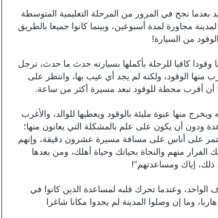
د بعدما نجح في المرور من المرحلة التعليمية المتوسطة
دينة مجاورة لمدة أسبوعين، وبينما كانوا جميعا بالطريق
لوقود من السيارة!
 وقودا كافيا للرحلة بأكملها بسيارته حدث ما حدث، ترجل
ب منها الوقود، ولكنه لم يجد أي عيب بها، وانتظر على
 أن أقرب محطة للوقود تبعد مسيرة أكثر من ساعة.
يخرج منها عبوة مليئة بالوقود ويعطيها للوالد، والأغرب
ة ودون أن يكون على علم بالمشكلة التي يعانون منها؛
إنك ستمر على أناس على مسافة مسيرة عشرون دقيقة، وإنهم
الفرار منهم والنجاة بحياتك وحياة أهلك، ومن بعدها
لك، إياك ومساعدتهم”!
 الواحد، وعندما تحرك قلبه لمساعدة الذين كانوا في
ربا، وما إن وصلوا المدينة لم يجدوا مكانا شاغرا