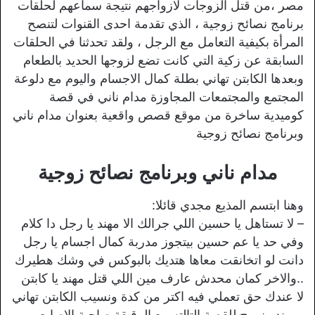
مصر ،من قتل الزوجات لازواجهم نتيجة سماعهم لحلقات
برنامج نصائح زوجية ، الذي تقدمة احدى القنوات لتنصح
المرأة بكيفية التعامل مع الرجل ، ولقد تحدثنا في الحلقات
السابقة عن زكية التي كانت تضع لزوجها الحديد بالطعام
وبعدها الكابتن تهاني بطلة كمال الاجسام واليوم مع دلوعة
المجتمع والمجتمعات المجاوزة مدام ناني في قصة
كوميدية ساخرة من موقع قصص واقعية بعنوان مدام ناني
وبرنامج نصائح زوجية
مدام ناني وبرنامج نصائح زوجية
وهنا ابتسم المذيع مجدي قائلا:
– لا تستاهل يا حسين اللي جرالك الا مهند يا رجل دا كلام
وفي حد يا عم حسين بيتجوز مدربة كمال اجسام يا رجل
دانت لو اتخانقت معاها هتديك بالبوكس في وشك هطيرك
..والاخر كمان محدش عارف مين اللي قتل مهند يا كابتن
لا عندك حق تعملي فيه اكتر من كدة ونسيب الكابتن تهاني
ومهند ونروح للقصة التالته مع الرقيقة صاحبة الاصابع