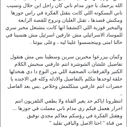
الله يرحمك يا جوز مدام ناني كان راجل ابن حلال ونسيب
ناني البسكوته اللي كانت بتقتل الفكرة في راس جوزها
ومكنش قصدها ، تقتل الغلبان ونروح للقصة الرابعة
والمخبر فوزية اللي اكتشفنا انها كانت بتشتغل مخبر سري
للموساد الاسرائيلي مش عارفين اسرئيل مش هتسينا في
حالنا امتى وبيتجسسوا علينا ليه ، وعلى بيوتنا .
وكمان بيزرعوا مخبرين سرين وسطينا بس مش هنقول
تفاصيل علشان الشوشرة انتم عارفني مبحبش الكلام
الكتير والفرقعات الصحفية اللي من النوع دا دي هنخدلها
حلقة لوحدها نتكلم بالتفاصيل والادله وكله في الاجنده يا
حضرات انتم عارفني مبتكلمش وخلاص .بس بعد الفاصل
..
انتظرونا اياكم حد يغير القناة ولا يطفي التلفزيون انتم
احرار هعمل فيكم زي مدام ناني معملت في جوزها …
وهقتل الفكرة في رؤسكم معاكم مجدي توفيق
من قناة ” احنا الاصل والباقي تقليد ”