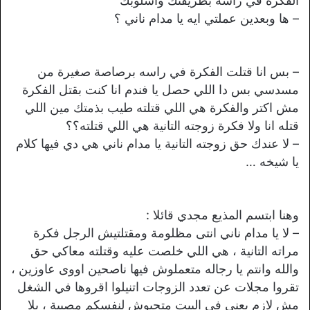
الفكرة في راسه بطريقتك واسلوبك
– ها وبعدين عملتي ايه يا مدام ناني ؟
– بس انا قتلت الفكرة في راسه برصاصة صغيرة من
مسدسي بس دا اللي حصل يا فندم انا كنت بقتل الفكرة
مش اكتر والفكرة هي اللي قتلته طيب بذمتك مين اللي
قتله انا ولا فكرة زوجته التانية هي اللي قتلته؟؟
– لا عندك حق زوجته التانية يا مدام ناني هي دي فيها كلام
يا شيخه …
وهنا ابتسم المذيع مجدي قائلا :
– لا يا مدام ناني انتى مظلومة ومقتلتيش الرجل فكرة
مراته التانية ، هي اللي خلصت عليه وقتلته معاكي حق
والله وانتم يا رجاله متعملوش فيها ناصحين اووى عاوزين ،
تقروا مجلات عن تعدد الزوجات اتنيلوا اقروها في الشغل
مش لازم يعني في البيت متجبوش لنفسكم مصيبة ، يلا