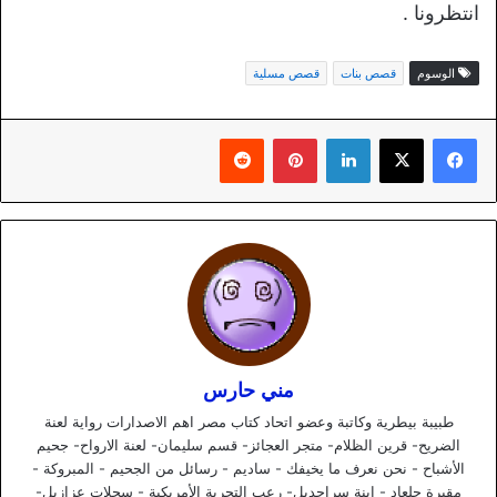
انتظرونا .
الوسوم
قصص بنات
قصص مسلية
لينكدإن
بينتيريست
مني حارس
طبيبة بيطرية وكاتبة وعضو اتحاد كتاب مصر اهم الاصدارات رواية لعنة
الضريح- قرين الظلام- متجر العجائز- قسم سليمان- لعنة الارواح- جحيم
الأشباح - نحن نعرف ما يخيفك - ساديم - رسائل من الجحيم - المبروكة -
مقبرة جلعاد - ابنة سراحديل- رعب التجربة الأمريكية - سجلات عزازيل-