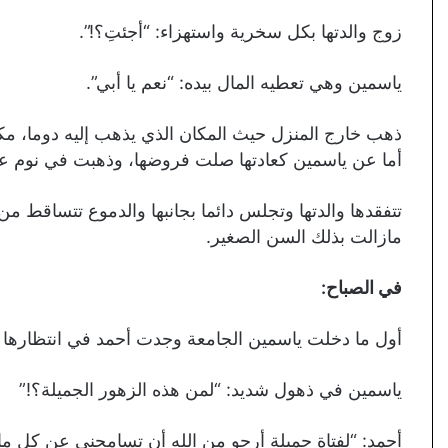
زوج والدتها بكل سخرية واستهزاء: “أجئتِ؟!”.
ياسمين وهي تعطيه المال بيده: “نعم يا أبي”.
ذهب خارج المنزل حيث المكان الذي يذهب إليه دوما، مك
أما عن ياسمين كعادتها صلت فروضها، وذهبت في نوم ع
تتفقدها والدتها وتجلس دائما بجانبها والدموع تتساقط من 
مازالت بذلك السن الصغير.
في الصباح:
أول ما دخلت ياسمين الجامعة وجدت أحمد في انتظارها و
ياسمين في ذهول شديد: “لمن هذه الزهور الجميلة؟!”
أحمد: “لفتاة جميلة أرجو من الله أن تسامحني عن كل ما 