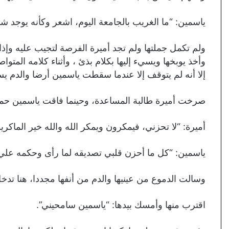
ياسمين: “ما الغريب بالجامعة اليوم، اشعر وكأنه يوجد 
ولم تكمل جملتها ولم تجد أميرة الفرصة لتجيب عليه وإذ
وأخذ يوبخها ويسيء إليها بكلام بذئ ، وأثناء كلامه المت
إلا أنه لم يتوقف إلا عندما سقطت ياسمين أرضا والدم يس
صرخت أميرة طالبة المساعدة، وحينما فاقت ياسمين حمل
أميرة: “لا تحزني، فيمكرون ويمكر الله والله خير الماكرين
ياسمين: “كل ما أحزن قلبي تصديقه لما رأى وحكمه علي
وسالت الدموع من عينيها والدم من أنفها مجددا، هنا تدخل
اقترب منها وأمسك بيدها: “ياسمين سامحيني”.