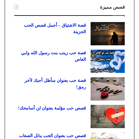
قصص مميزة
قصة الاشتياق – أجمل قصص الحب
الحزينة
قصة حب زينب بنت رسول الله وابي
العاص
قصة حب بعنوان سأظل أحبك لآخر
رمق!
قصص حب مؤلمة بعنوان لن أسامحك!
قصص حب بعنوان الحب يذلل الصعاب