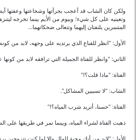
ولكن كان الشاب قد أعجب بجرأتها وشجاعتها وعفتها أيض
وتعينيه على كل شيء؛ وبيوم من الأيم بينما تخرجه ليتنز
المتنمرين يلتفتان إليهما وتتعالى ضحكاتهما…
الأول: “انظر للقناع الذي يرتديه على وجهه، لابد من كونه ق
الثاني: “وانظر للفتاة الجميلة التي ترافقه لابد من كونها
الفتاة: “ماذا قلت؟!”
الشاب: “لا تسببين المشاكل”.
الفتاة: “حسنا، أتريد شرب المياه؟!”
ذهبت الفتاة لشراء المياه، وبينما تمر في طريقها على ال
الأول: “لابد من أنكِ محبة للمال وإلا لما كنتِ تتزوجين ب