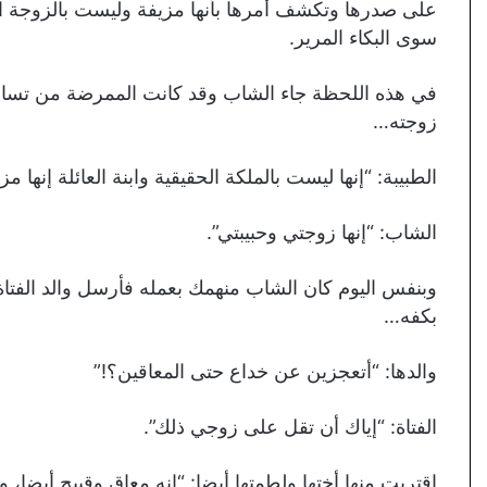
على صدرها وتكشف أمرها بأنها مزيفة وليست بالزوجة ا
سوى البكاء المرير.
في هذه اللحظة جاء الشاب وقد كانت الممرضة من تساع
زوجته…
الطبيبة: “إنها ليست بالملكة الحقيقية وابنة العائلة إنها مزي
الشاب: “إنها زوجتي وحبيبتي”.
وبنفس اليوم كان الشاب منهمك بعمله فأرسل والد الفتاة ر
بكفه…
والدها: “أتعجزين عن خداع حتى المعاقين؟!”
الفتاة: “إياك أن تقل على زوجي ذلك”.
اقتربت منها أختها ولطمتها أيضا: “إنه معاق وقبيح أيضا، و