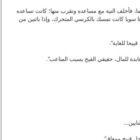
ا، فأخلف النية مع مساعده وتقرب منها؛ كانت تساعده
ها سويا كانت تمسك بالكرسي المتحرك، وإذا باثنين من
بيحا للغاية”.
 عابدة للمال، حقيقي القبح يسبب المتاعب”.
شابين…
رجل قبيح ومعاق”.