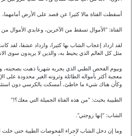
أسقطت الفتاة مالا كثيرا عن قصد على الأرض أمامهما، و
الفتاة: “الأموال تسقط من الآخرين، وعابدي الأموال من يت
لقد ازداد إعجاب الشاب بها كثيرا، وازداد عشقا، لقد كا
مثل كل العالم الذي يحيط به، والذين لا يريدون سوى الان
وبيوم الفحص الطبي الذي يجريه شهريا ذهبت بصحبته، وما 
معجبة أكثر بأمواله الطائلة وثروته الغير محدودة على ال
وكأن هناك شيء ما خاطئ، أمسكت بالكرسي دون استئذان 
الطبيبة بخبث: “من هذه الفتاة الجميلة التي معك؟!”
الشاب: “إنها زوجتي”.
وما إن دخل الشاب لإجراء الفحوصات الطبية حتى خلت الطب