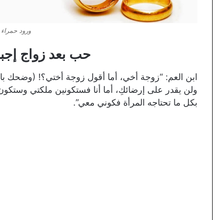
ورود حمراء 
حب بعد زواج إجبا
ابن العم: “زوجة أخي، أما أقول زوجة أختي؟! (وضحك ب
ولن يقدر على إرضائكِ، أما أنا فستكونين ملكتي وستكون 
بكل ما تحتاجه المرأة فكوني معي”.