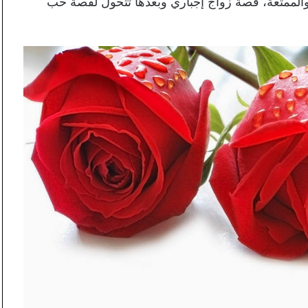
ة والممتعة، قصة زواج إجباري وبعدها تتحول لقصة حب