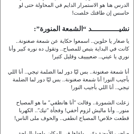
الدرس هنا هو الاستمرار الدايم في المحاولة حتى لو
حاسس إن طاقتك خلصت!
نشيـــــــــــــد “الشمعة المنورة”:
يا صغار يا حلوين.. اسمعوا حكاية عن شمعة صغنونة..
كانت في البداية بتبص للمصباح.. وتقول ده نوره كبير وأنا
نوري يا عيني.. ضعييييف وقليل كتير!
أنا شمعة صغنونة.. بس ليّا دور لما الضلمة تيجي.. أنا اللي
بأجيب النور! أنا شمعة صغنونة.. بس ليّا دور لما الضلمة
تيجي.. أنا اللي بأجيب النور!
زعلت الشمورة.. وقالت “أنا هانطفي” ما هو المصباح
منور.. وأنا ماليش لزوم أخفي! وفجأة “تيك”.. الكهربا
قطعت خلاص! المصباح انطفى.. والخوف ملى الناس!
صاحب الأوضة دوّر.. ولقاها في المكان ولعها بالراحة..