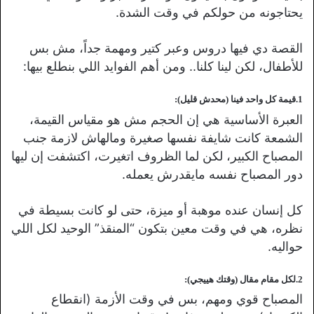
يحتاجونه من حولكم في وقت الشدة.
القصة دي فيها دروس وعبر كتير ومهمة جداً، مش بس
للأطفال، لكن لينا كلنا.. ومن أهم الفوايد اللي بنطلع بيها:
1.قيمة كل واحد فينا (محدش قليل):
العبرة الأساسية هي إن الحجم مش هو مقياس القيمة،
الشمعة كانت شايفة نفسها صغيرة ومالهاش لازمة جنب
المصباح الكبير، لكن لما الظروف اتغيرت، اكتشفت إن ليها
دور المصباح نفسه مايقدرش يعمله.
كل إنسان عنده موهبة أو ميزة، حتى لو كانت بسيطة في
نظره، هي في وقت معين بتكون “المنقذ” الوحيد لكل اللي
حواليه.
2
.لكل مقام مقال (وقتك هييجي):
المصباح قوي ومهم، بس في وقت الأزمة (انقطاع