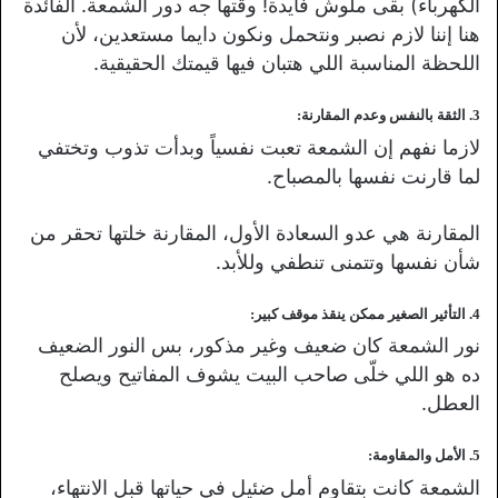
الكهرباء) بقى ملوش فايدة! وقتها جه دور الشمعة. الفائدة
هنا إننا لازم نصبر ونتحمل ونكون دايما مستعدين، لأن
اللحظة المناسبة اللي هتبان فيها قيمتك الحقيقية.
3
. الثقة بالنفس وعدم المقارنة:
لازما نفهم إن الشمعة تعبت نفسياً وبدأت تذوب وتختفي
لما قارنت نفسها بالمصباح.
المقارنة هي عدو السعادة الأول، المقارنة خلتها تحقر من
شأن نفسها وتتمنى تنطفي وللأبد.
4. التأثير الصغير ممكن ينقذ موقف كبير:
نور الشمعة كان ضعيف وغير مذكور، بس النور الضعيف
ده هو اللي خلّى صاحب البيت يشوف المفاتيح ويصلح
العطل.
5. الأمل والمقاومة:
الشمعة كانت بتقاوم أمل ضئيل في حياتها قبل الانتهاء،