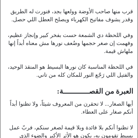
قرب منها صاحب الأوضة وولعها بجد، فنورت له الطريق
وقدر يشوف مفاتيح الكهرباء ويصلح العطل اللي حصل.
وفي اللحظة دي الشمعة حست بفخر كبير وإنجاز عظيم،
وفهمت إن صغر حجمها وضُعف نورها مش معناه أبداً إنها
ملهاش قيمة.
في اللحظة المناسبة كان نورها البسيط هو المنقذ الوحيد،
والفتيل اللي رَجّع النور للمكان كله من تاني.
العبرة من القصــــــــــــة:
أيها الصغار… لا تحقرن من المعروف شيئاً، ولا تظنوا أبداً
أنكم صغار على العطاء.
لا تظنوا أنكم بلا فائدة وبلا قيمة لصغر سنكم، فربّ عمل
بسيط تقومون به، يكون هو الأثر الأكبر والضوء الذي