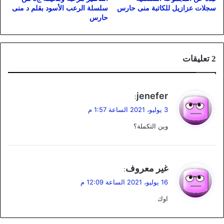
سجلات عزازيل للكاتبة منى حارس
سلسلة الرعب الأسود بقلم د منى
حارس
‫2 تعليقات
ي
jenefer
:
ق
3 يوليو، 2021 الساعة 1:57 م
و
وين التكملة؟
ل
ي
غير معروف
:
ق
16 يوليو، 2021 الساعة 12:09 م
و
اوك
ل