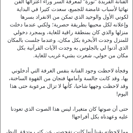
الفنانة الفريدة “نورة” لمعرفة السر وراء اعتزالها الفن
نهائيا لأسباب غامضة للجميع، سعدت كثيرا في البداية
لكوني الأول والوحيد الذي تمكن من الانفراد بسرها
وإعلانه لكل محبيها بطريقة حصرية؛ ولكني عندما دخلت
منزلها والذي كان بمنطقة راقية للغاية، وبمجرد دخولي
للمنزل وجدت الأبخرة بكل مكان، وعندما جلست بالمكان
الذي أذنوا لي بالجلوس به وجدت الآيات القرآنية بكل
مكان من حولي، شعرت بشيء غريب للغاية.
وفجأة لاحظت وجود الفنانة بنفس الغرفة التي أدخلوني
بها، وقد كانت جالسة وأمامها فنجان من القهوة الساخنة،
وقد لاحظت وجهها شاحبا، كأنها لا تزال مرعوبة حتى هذا
اليوم!
حتى أن صوتها كان متغيرا، ليس هذا الصوت الذي تعودنا
عليه وعهدناه بكل أفراحها!
وما لاحظته يقينا أنها كانت تفحصني عن كثب وتدقق النظر