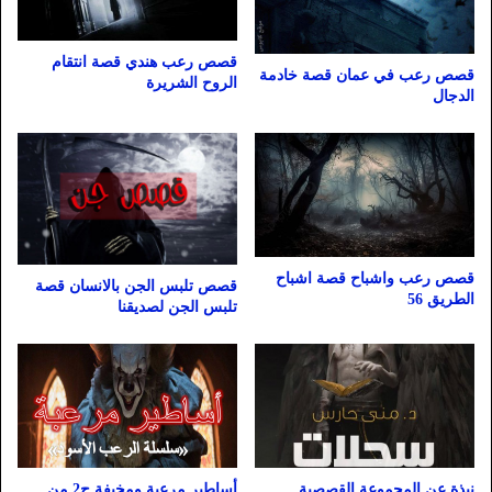
قصص رعب هندي قصة انتقام
قصص رعب في عمان قصة خادمة
الروح الشريرة
الدجال
قصص رعب واشباح قصة اشباح
قصص تلبس الجن بالانسان قصة
الطريق 56
تلبس الجن لصديقنا
نبذة عن المجموعة القصصية
أساطير مرعبة ومخيفة ج2 من