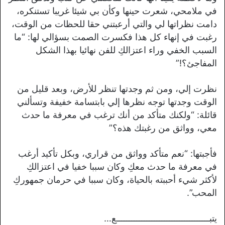
في ملامحي، شعرت حينها وكأن بي شيئا غريبا تستنكره،
دامت نظراتها لي والتي أرعبتني حقا للحظات من الوقت،
رغبت في إنهاء كل هذا فكسرت الصمت بسؤالي لها: “ما
السبب الخفي وراء اعتزالكِ للفن نهائيا بهذا الشكل
المفاجئ؟!”
نظرت إلي، ومن ثم وجدتها تنظر للأرض، وبعد قليل من
الوقت وجدتها توجه نظرها إلي بابتسامة خفيفة وتسألني
قائلة: “ولكنك متأكد من أنك ترغب في معرفة ما حدث
معي، وواثق من رغبتك هذه؟”
فأجبتها: “نعم متأكد وواثق من قراري، وبكل تأكيد أرغب
في معرفة ما حدث معكِ وكان سببا خفيا في اعتزالكِ
لأكثر شيء أحببته بالحياة، وكان سببا في حرمان جمهوركِ
المحب”.
يتبـــــــــــــــــــــــــــــــــــــع…