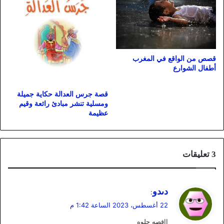
قصص من الواقع في المغرب
أطفال الشوارع
قصة جرس العدالة حكاية جميلة
ومسلية تنشر مبادئ رائعة وقيم
عظيمة
‫3 تعليقات
ي
دىدو
:
ق
22 أغسطس، 2023 الساعة 1:42 م
و
ااقصه حلوه
ل