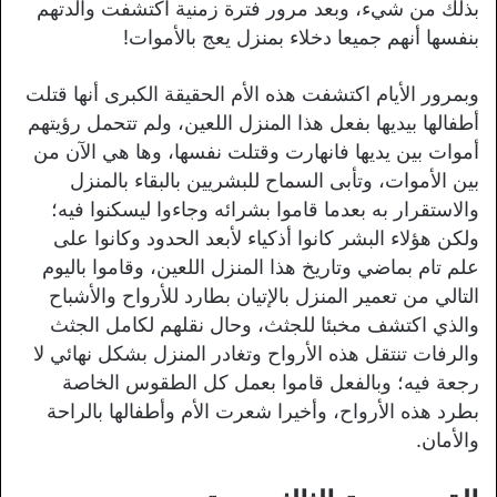
بذلك من شيء، وبعد مرور فترة زمنية اكتشفت والدتهم
بنفسها أنهم جميعا دخلاء بمنزل يعج بالأموات!
وبمرور الأيام اكتشفت هذه الأم الحقيقة الكبرى أنها قتلت
أطفالها بيديها بفعل هذا المنزل اللعين، ولم تتحمل رؤيتهم
أموات بين يديها فانهارت وقتلت نفسها، وها هي الآن من
بين الأموات، وتأبى السماح للبشريين بالبقاء بالمنزل
والاستقرار به بعدما قاموا بشرائه وجاءوا ليسكنوا فيه؛
ولكن هؤلاء البشر كانوا أذكياء لأبعد الحدود وكانوا على
علم تام بماضي وتاريخ هذا المنزل اللعين، وقاموا باليوم
التالي من تعمير المنزل بالإتيان بطارد للأرواح والأشباح
والذي اكتشف مخبئا للجثث، وحال نقلهم لكامل الجثث
والرفات تنتقل هذه الأرواح وتغادر المنزل بشكل نهائي لا
رجعة فيه؛ وبالفعل قاموا بعمل كل الطقوس الخاصة
بطرد هذه الأرواح، وأخيرا شعرت الأم وأطفالها بالراحة
والأمان.