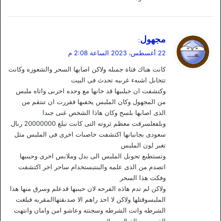
ي
مجهول
:
ق
22 أغسطس، 2023 الساعة 2:08 م
و
كانت هناك فتاة جمىله ولاكن اصابها السحر والشعوزه وكانت
ل
تتخاىل اشىهء غرىبه تحدث فى البيت
وكتشفت ان حبلىبها قد خانها مع وحده اخرىى واتاه ملبس
من المجهول وكان الملبس يخفىها فقررت ان تنتقم من
الذى اصابها بلسح وكان هاذا الشخص غنى جىدا
وبلفعلسرقت معظم ثروته التى كانت تبلغ 20000000 رىال
سعودى بجانبانها اكتشفت خاصىات اخرى فى الملبس مثل
تغىر لون الملبس
وتستطىع تحوىل الملبس الى بدل وملابس اخرى وحبىبها
اتصدم من الذى علمه والبنتبستخدام ساحر اخر اكتشفت
وفكت هذا السحر
ولاكن لم تدم هاذه الفرحه لان حبىبها قدعلم وسرق منها هذا
الملبسوقتلها ولاكن لا احد راهم الا صدىقتهاالمقربه فبلغت
الشرطه واتت الشرطه وسجنته وعاشو امن وامان وانتهت
القصه من الخىال وسلام