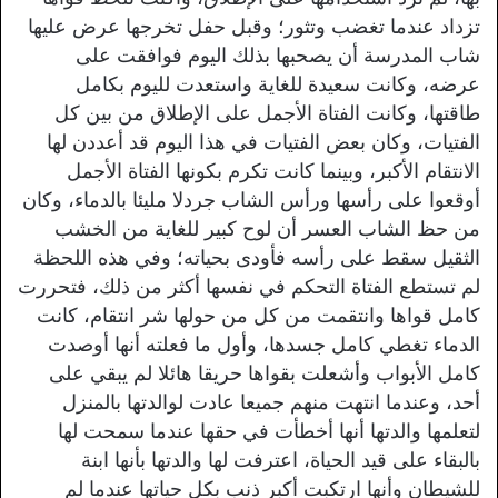
تزداد عندما تغضب وتثور؛ وقبل حفل تخرجها عرض عليها
شاب المدرسة أن يصحبها بذلك اليوم فوافقت على
عرضه، وكانت سعيدة للغاية واستعدت لليوم بكامل
طاقتها، وكانت الفتاة الأجمل على الإطلاق من بين كل
الفتيات، وكان بعض الفتيات في هذا اليوم قد أعددن لها
الانتقام الأكبر، وبينما كانت تكرم بكونها الفتاة الأجمل
أوقعوا على رأسها ورأس الشاب جردلا مليئا بالدماء، وكان
من حظ الشاب العسر أن لوح كبير للغاية من الخشب
الثقيل سقط على رأسه فأودى بحياته؛ وفي هذه اللحظة
لم تستطع الفتاة التحكم في نفسها أكثر من ذلك، فتحررت
كامل قواها وانتقمت من كل من حولها شر انتقام، كانت
الدماء تغطي كامل جسدها، وأول ما فعلته أنها أوصدت
كامل الأبواب وأشعلت بقواها حريقا هائلا لم يبقي على
أحد، وعندما انتهت منهم جميعا عادت لوالدتها بالمنزل
لتعلمها والدتها أنها أخطأت في حقها عندما سمحت لها
بالبقاء على قيد الحياة، اعترفت لها والدتها بأنها ابنة
للشيطان وأنها ارتكبت أكبر ذنب بكل حياتها عندما لم