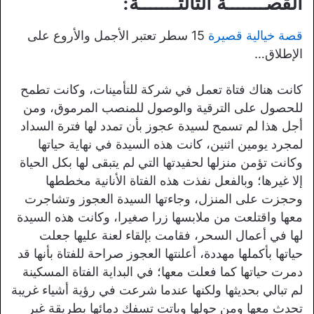
القصـــــــة الثالثـــــــة:
قصة خيالية قصيرة
15 سطر تعتبر الأجمل والأروع على
الإطلاق…
كانت هناك فتاة تعمل في شركة للتأمينات، وكانت تطمح
للحصول على الترقية والوصول للمنصب المرموق، ومن
أجل هذا لم تسمح لسيدة عجوز بأن تمدد لها فترة السداد
لمجرد يومين اثنين، كانت هذه السيدة في نهاية حياتها
وكانت تؤمن منزلها لحفيدتها التي لم يتبقى لها بكل الحياة
إلا غيرها؛ وبالفعل نفذت هذه الفتاة الأنانية مخططها
وحجزت على المنزل، وجاءتها السيدة العجوز وتشاجرت
معها واقتلعت من ملابسها زرا صغيرا، وكانت هذه السيدة
لها في أعمال السحر، فقامت بإلقاء لعنة عليها جعلت
حياتها بأكملها مهددة، أعلنتها العجوز صراحة للفتاة بأنها قد
دمرت حياتها كما فعلت معها؛ في البداية الفتاة المسكينة
لم تبالي بحديثها ولكنها عندما شرعت في رؤية أشياء غريبة
تحدث معها ومن حولها وباتت تسفك دمائها بطريقة غير