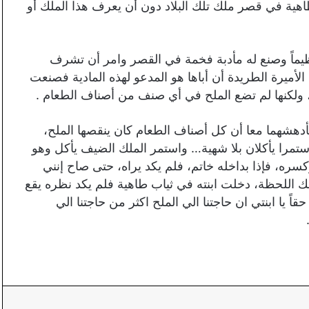
اهية في قصر ملك تلك البلاد دون أن يعرف هذا الملك أو
ً عظيماً وصنع له مأدبة فخمة في القصر وامر أن تشرف
الأميرة الطريدة أن أباها هو المدعو لهذه المادية فصنعت
، ولكنها لم تضع الملح في أي صنف من أصناف الطعام .
فأدهشهما معا أن كل أصناف الطعام كان ينقصها الملح،
واستمرا يأكلان بلا شهية… واستمر الملك الضيف يأكل وهو
سره، فإذا بداخله خاتم، فلم يكد يراه، حتى صاح إنني
لك اللحظة، دخلت ابنته في ثياب طاهية فلم يكد نظره يقع
ً يا ابنتي ان حاجتنا الي الملح اكثر من حاجتنا الي