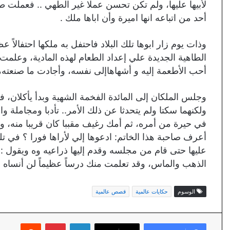
لأبيها عليها، ولم تكن تحسن عملا غير الطهي .. فعملت ط
أحد من اتباعه انها اميرة وأن اباها ملك .
وذات يوم زار ابوها تلك البلاد فاحتفل به ملكها احتفالا
الطاهية الجديدة علي إعداد الطعام لهذه المادية، وعلمت 
أحب الأطعمة إليه و أشهاهاإلى نفسه، وأجادت ما صنعته
وجلس الملكان إلى المائدة الفخمة الشهية وبدأ يأكلان، 
ولكنهما سكتا ولم يتحدثا عن ذلك الأمر.. تأدبا ومجاملة 
في حيرة من أمره، ثم أمك رغيف مقببا كان قريبا منه، وك
أعرف صاحبة هذا الخاتم: ادعوها إلي لأراها فورا ؟ في ت
عليها حتى قام من مجلسه وقدم إليها ذراعيه وه ويقول : حقا
الذهب والماس، وقد تعلمت منك درساً عظيماً لن أنساه .
الوسوم
حكايات عالمية
قصص عالمية
لينكدإن
بينتيريست