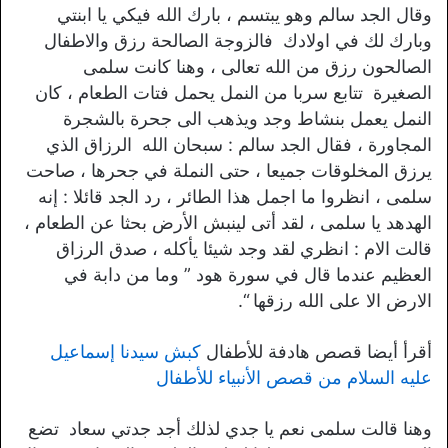
وقال الجد سالم وهو يبتسم ، بارك الله فيكي يا ابنتي
وبارك لك في اولادك فالزوجة الصالحة رزق والاطفال
الصالحون رزق من الله تعالى ، وهنا كانت سلمى
الصغيرة تتابع سربا من النمل يحمل فتات الطعام ، كان
النمل يعمل بنشاط وجد ويذهب الى جحرة بالشجرة
المجاورة ، فقال الجد سالم : سبحان الله الرزاق الذي
يرزق المخلوقات جميعا ، حتى النملة في جحرها ، صاحت
سلمى ، انظروا ما اجمل هذا الطائر ، رد الجد قائلا : إنه
الهدهد يا سلمى ، لقد أتى لينبش الأرض بحثا عن الطعام ،
قالت الام : انظري لقد وجد شيئا يأكله ، صدق الرزاق
العظيم عندما قال في سورة هود ” وما من دابة في
الارض الا على الله رزقها “.
أقرأ أيضا قصص هادفة للأطفال
كبش سيدنا إسماعيل
عليه السلام من قصص الأنبياء للأطفال
وهنا قالت سلمى نعم يا جدي لذلك أجد جدتي سعاد تضع