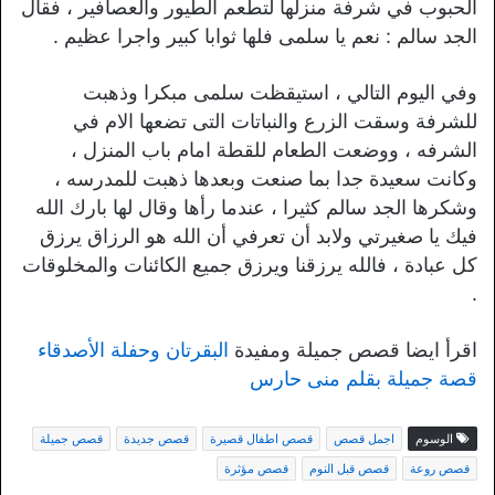
الحبوب في شرفة منزلها لتطعم الطيور والعصافير ، فقال
الجد سالم : نعم يا سلمى فلها ثوابا كبير واجرا عظيم .
وفي اليوم التالي ، استيقظت سلمى مبكرا وذهبت
للشرفة وسقت الزرع والنباتات التى تضعها الام في
الشرفه ، ووضعت الطعام للقطة امام باب المنزل ،
وكانت سعيدة جدا بما صنعت وبعدها ذهبت للمدرسه ،
وشكرها الجد سالم كثيرا ، عندما رأها وقال لها بارك الله
فيك يا صغيرتي ولابد أن تعرفي أن الله هو الرزاق يرزق
كل عبادة ، فالله يرزقنا ويرزق جميع الكائنات والمخلوقات
.
اقرأ ايضا قصص جميلة ومفيدة
البقرتان وحفلة الأصدقاء
قصة جميلة بقلم منى حارس
الوسوم
اجمل قصص
قصص اطفال قصيرة
قصص جديدة
قصص جميلة
قصص روعة
قصص قبل النوم
قصص مؤثرة