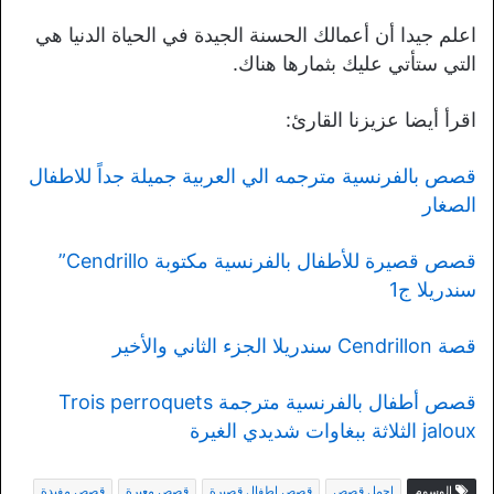
اعلم جيدا أن أعمالك الحسنة الجيدة في الحياة الدنيا هي
التي ستأتي عليك بثمارها هناك.
اقرأ أيضا عزيزنا القارئ:
قصص بالفرنسية مترجمه الي العربية جميلة جداً للاطفال
الصغار
قصص قصيرة للأطفال بالفرنسية مكتوبة Cendrillo”
سندريلا ج1
قصة Cendrillon سندريلا الجزء الثاني والأخير
قصص أطفال بالفرنسية مترجمة Trois perroquets
jaloux الثلاثة ببغاوات شديدي الغيرة
الوسوم
اجمل قصص
قصص اطفال قصيرة
قصص معبرة
قصص مفيدة