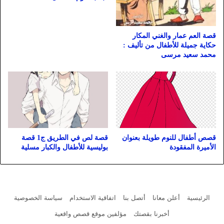
قصة العم عمار والغني المكار
حكاية جميلة للأطفال من تأليف :
محمد سعيد مرسى
قصص أطفال للنوم طويلة بعنوان
قصة لص في الطريق ج1 قصة
الأميرة المفقودة
بوليسية للأطفال والكبار مسلية
الرئيسية
أعلن معانا
أتصل بنا
اتفاقية الاستخدام
سياسة الخصوصية
أخبرنا بقصتك
مؤلفين موقع قصص واقعية