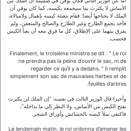
أما عن الوزير الثاني فكان يوقن في صميمه أن الملك من
الأساس لا يكترث بما سيجمعه بكيسه، كما كان يوقن أن
الملك لا يحتاجها أيضا؛ فقام بتعبئة كيسه بإهمال ولامبالاة،
فأخذ يجمع الطازج وغير الطازج والصالح والمتعفن، ولم
يفرق بينهما على الإطلاق، كل ما فرق معه أن يعبأ الكيس
فحسب.
Finalement, le troisième ministre se dit : ” Le roi
ne prendra pas la peine d’ouvrir le sac, ni de
regarder ce qu’il y a dedans. ” Il remplit
simplement son sac de mauvaises herbes et de
feuilles d’arbres.
وأخيرا قال الوزير الثالث في نفسه: “إن الملك لن يكترث
بفتح الكيس من الأساس، ولا النظر إلى ما بداخله”،
فاكتفى بملأ كيسه بالحشائش وأوراق الشجر.
Le lendemain matin, le roi ordonna d’amener les