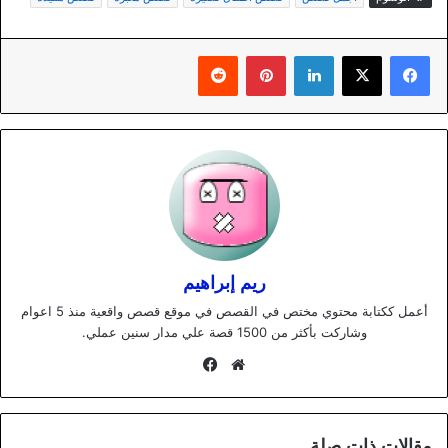
لينكدإن
بينتيريست
ريم إبراهيم
أعمل ككتابة محتوي مختص في القصص في موقع قصص واقعية منذ 5 اعوام
وشاركت بأكثر من 1500 قصة علي مدار سنين عملي.
موقع
فيسبوك
الويب
مقالات ذات صلة