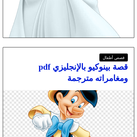
قصص أطفال
قصة بينوكيو بالإنجليزي pdf
ومغامراته مترجمة