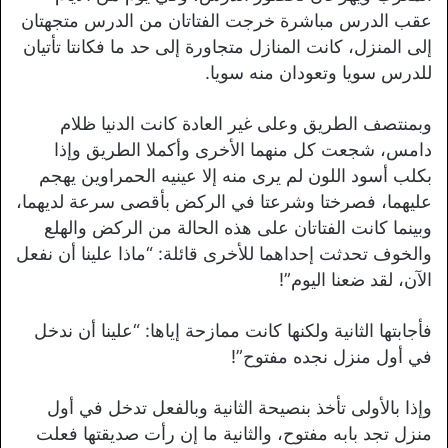
عقب الدرس مباشرة خرجت الفتاتان من الدرس متجهتان
إلى المنزل، كانت المنازل متجاورة إلى حد ما فكانتا تأتيان
للدرس سويا وتعودان منه سويا.
وبمنتصف الطريق وعلى غير العادة كانت الدنيا ظلام
دامس، شجعت كل منهما الأخرى وأكملا الطريق وإذا
بكلب أسود اللون لم يرى منه إلا عينيه الحمراوين يهجم
عليهما، فصرختا وشرعتا في الركض بأقصى سرعة لديهما،
وبينما كانت الفتاتان على هذه الحالة من الركض والهلع
والخوف تحدثت إحداهما للأخرى قائلة: “ماذا علينا أن نفعل
الآن، لقد ضعنا اليوم”!
فأجابتها الثانية ولكنها كانت ممازحة إياها: “علينا أن ندخل
في أول منزل نجده مفتوح”!
وإذا بالأولى تأخذ بنصيحة الثانية وبالفعل تدخل في أول
منزل تجد بابه مفتوح، والثانية ما إن رأت صديقتها فعلت