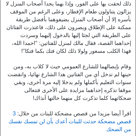
ذلك لحقت بها على الفور، وإذا بهما يجدا أصحاب المنزل لا
يزالون يتناولون طعام الإفطار، وعلى الرغم من الموقف
بأسره إلا أن أصحاب المنزل يضيفوهما بأفضل طريقة
ممكنة على الإطلاق ويصرون على ذلك، فاعتذرت الفتاتان
على الطريقة التي لجئا إليها بالدخول إليهما وسردت
إحداهما القصة، فقال مالك لمنزل للفتاتين: “احمدا الله،
فهذا الكلب مسعور ولولا ذلك لكان فتك بكما فتكا”!
وقام بإيصالهما للشارع العمومي حيث لا كلاب به، ومن
حينها لم تدخل أي من الفتاتين هذا الشارع نهائيا، وانقضت
سنوات التعليم بأكملها ولم يدخلا إليه مرة أخرى، وبقي
موقفا تذكره إحداهما مزايدة على الأخرى فتتعالى
ضحكاتهما كلما تذكرت كل منهما حالتها آنذاك!
اقرأ أيضا مزيدا من قصص مضحكة للبنات من خلال:
3
قصص مضحكة حدثت للبنات أعدك بأن لن تمسك نفسك
من الضحك