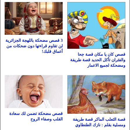
3 قصص مضحكة باللهجة الجزائرية
لن تقاوم قراءتها دون ضحكات من
أعماق قلبك!
قصص كان يا مكان قصة جحا
والفئران تأكل الحديد قصة طريفة
ومضحكة لجميع الاعمار
قصص مضحكة تضمن لك سعادة
القلب وصفاء الروح
قصة الثعلب الماكر قصة طريفة
ومسلية بقلم : نازك الطنطاوي