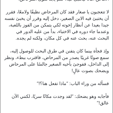
لا تتعجبون يا صغار فقد كان المرحاض نظيفًا ولامعًا، فقرر
أن يختبئ فيه الابن الصغير، دخل إليه وقرر أن يخبئ نفسه
جيدا بعيدا عن أنظار إخوته لكي يتمكن من الفوز باللعبة،
وعندما جاء دوره في الاختباء، بدأ من عليه الدور في
البحث عنه، بحث عنه في كل مكان، ولكنه لم يجده.
وإذ فجأة بينما كان يتفنن في طرق البحث للوصول إليه،
سمع صوتًا غريبًا يصدر من المرحاض، فاقترب ببطء، ونظر
إلى الداخل، ففوجئ بأخيه الصغير جالسًا على المرحاض
ويضحك بصوت عالٍ!
فسأله من وراء الباب: “ماذا تفعل هنا؟!”
فأجابه وهو يضحك: “لقد وجدت مكانًا سريًا، لكنني الآن
عالق!”