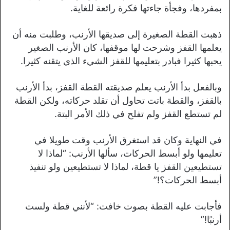
بمفردها، وفجأة جاءتها فكرة رائعة للغاية.
ذهبت القطة الصغيرة إلى صديقها الأرنب، وطلبت منه أن
يعلمها القفز وشرحت لها موقفها، كان الأرنب الصغير
يحبها كثيرا فبادر بتعليمها للقفز الشيء الذي يتقنه كثيرا.
وبالفعل بدأ الأرنب يعلم صديقته القطة القفز، بدأ الأرنب
بالقفز، والقطة باتت تحاول أن تقلد حركاته، ولكن القطة
لم تستطع القفز ولم تفلح في ذلك الأمر البتة.
في النهاية وكان قد استغرق الأرنب وقت طويلا في
تعليمها ولو أبسط الحركات، سألها الأرنب: “لماذا لا
تستطيعين القفز يا قطة، لماذا لا تستطيعين ولو تنفيذ
أبسط الحركات؟!”
فأجابت عليه القطة بصوت خافت: “لأنني قطة ولست
أرنبًا!”