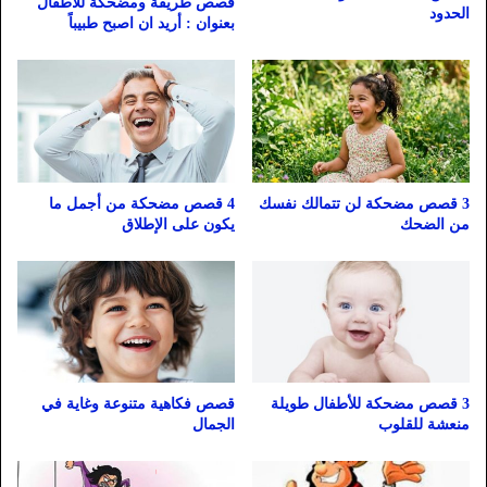
قصص طريفة ومضحكة للأطفال
الحدود
بعنوان : أريد ان اصبح طبيباً
3 قصص مضحكة لن تتمالك نفسك
4 قصص مضحكة من أجمل ما
من الضحك
يكون على الإطلاق
3 قصص مضحكة للأطفال طويلة
قصص فكاهية متنوعة وغاية في
منعشة للقلوب
الجمال