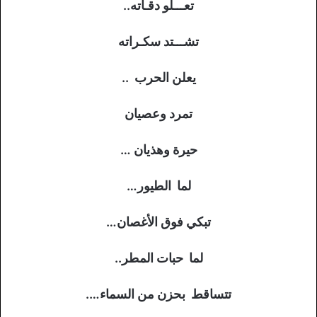
تعـــلو دقـاته..
تشـــتد سكـراته
يعلن الحرب ..
تمرد وعصيان
حيرة وهذيان …
لما الطيور…
تبكي فوق الأغصان…
لما حبات المطر..
تتساقط بحزن من السماء….