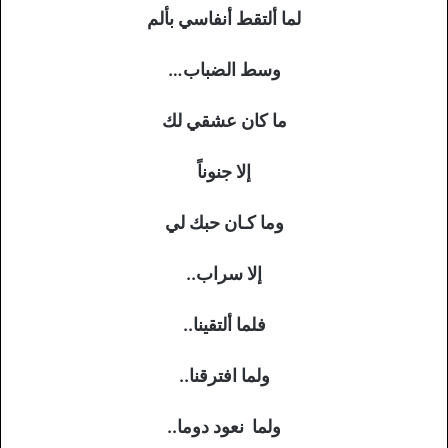
لما ألتقط أنفاسي بألم
وسط الضباب…
ما كان عشقي لك
إلا جنوناً
وما كـان حبك لي
إلا سراب..
فلما ألتقينا..
ولما افترقنا..
ولما نعود دوما..