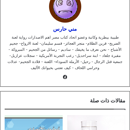
مني حارس
طبيبة بيطرية وكاتبة وعضو اتحاد كتاب مصر اهم الاصدارات رواية لعنة
الضريح- قرين الظلام- متجر العجائز- قسم سليمان- لعنة الارواح- جحيم
الأشباح - نحن نعرف ما يخيفك - ساديم - رسائل من الجحيم - المبروكة -
مقبرة جلعاد - ابنة سراحديل- رعب التجربة الأمريكية - سجلات عزازيل-
جمعية قتل الرجال - رحيل- الأرملة السوداء- اللعنة - قلادة الجحيم- عدلات
وحرامي اللحاف - كيف تعتني بحيوانك الأليف
فيسبوك
مقالات ذات صلة