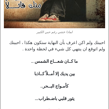
لماذا خنتني رغم حبي الكبير
احببتك ولم اكن اعرف بأن النهاية ستكون هكذا ، احببتك
ولم اتوقع ان ينتهي كل شيء في لحظة واحدة .
ما كــان شعـــاع الشمس ..
بين يديك إلا أمــلاً كــاذبا
كأمـواج البــحر..
يثور قلبي باضـطراب…