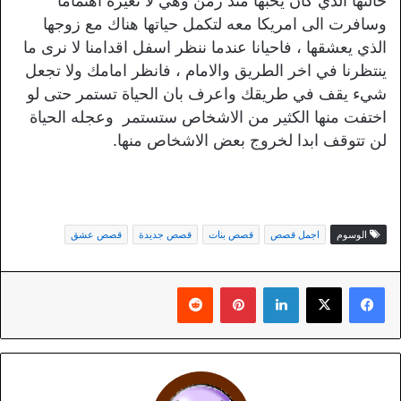
خالتها الذي كان يحبها منذ زمن وهي لا تعيره اهتماما
وسافرت الى امريكا معه لتكمل حياتها هناك مع زوجها
الذي يعشقها ، فاحيانا عندما ننظر اسفل اقدامنا لا نرى ما
ينتظرنا في اخر الطريق والامام ، فانظر امامك ولا تجعل
شيء يقف في طريقك واعرف بان الحياة تستمر حتى لو
اختفت منها الكثير من الاشخاص ستستمر وعجله الحياة
لن تتوقف ابدا لخروج بعض الاشخاص منها.
الوسوم
اجمل قصص
قصص بنات
قصص جديدة
قصص عشق
لينكدإن
بينتيريست