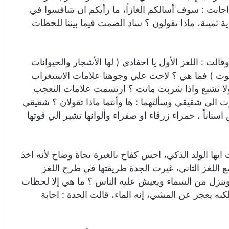
جابت : سوف أسالكم الغازاً، ما رأيكم ان تتنافسوا في
ثمينة، ماذا تقولون ؟ ساد الصمت فيما بيننا للحظات
ت : اللغز الأول يا احفادي ( لها الأشجار والحيوانات
وت ) فما هي ؟ لاحت علي وجوهنا علامات الاستغراب
 ولا تشبع واذا شربت ماتت ؟ ارتسمت علامات التعجب
الي شقيقي وسألتهما : ها وأنتما ماذا تقولان ؟ شقيقي
سناناً ، حمراء زرقاء او صفراء وألوانها تشير الي قوتها
ايها الولد الذكي، احس كفاح بالغيرة تجاة وضاح لأنه اخذ
 اللغز الثاني، غيرت الجدة طريقتها في طرح اللغز
ينزل من السماء ويعيش عليه الناس ؟ ما هي إلا لحظات
 يعجز عن المشي، إنه الماء، قالت الجدة : اجابة