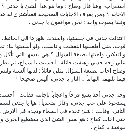
استغراب، وهنا قال وضاح : وما هو هذا الشئ يا جدتي ؟ ا
الاجابة ؟ ومن يعرف الاجابات الصحيحة فسأشتري له هدية 
وقلنا بصوت واحد : نحن موافقون يا جدتي .
اعتدلت جدتي في جلستها، واسندت ظهرها الي الحائط، وقال
قوت، متي أطعمتها انتعشت وعاشت، ولو أسقيتها ماء تم
والتفكير، واجبتها بصيغة السؤال ؟ هي نفسها التي تأكل
علي وجه جدتي وهتفت قائلة : أحسنت يا سماح، ثم نظرت 
وضاح اجاب بصيغة السؤال مثلي قائلاً : لديها ألسنة وليس ا
فيما تلتهمه التهاماً .. النار يا جدتي، أليس صحيحا ؟
وجه جدتي أخذ يشع فرحاً واعجاباً بإجابته فقالت : أحسنت 
يستحوذ علي حب جدتي، وقال متحدياً : هيا يا جدتي لنسمع
الثاني، وقالت : شئ تجده في السماء وتجده في الارض و
حتي اجاب كفاح : هو نفس الشئ الذي يستطيع الجري ولكنه
موفقة يا كفاح .