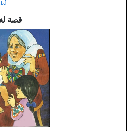
أطف
قصة لغز