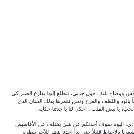
شاكس ووضاح نلتف حول جدتي، نتطلع إليها بفارغ الصبر كي
ً بالود واللطف والفرح ونحن نغمرها بذلك الحنان الذي
لحب، يا نبض القلب ، احكي لنا يا جدتنا حكاية .
فادي، اليوم سوف أحدثكم عن شئ يختلف عن الأقاصيص
 بالإحباط قليلاً حتي بدأ احدنا ينظر للآخر بنظرة