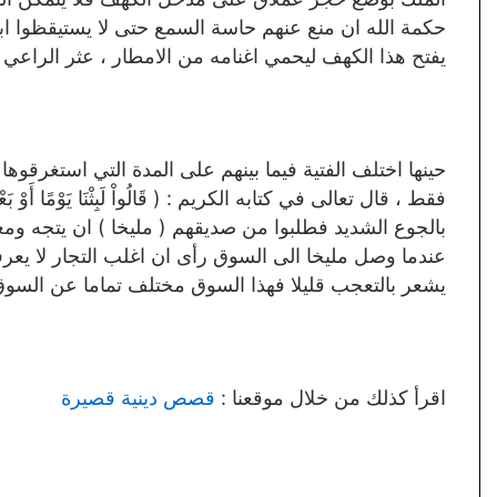
حكمة الله ان منع عنهم حاسة السمع حتى لا يستيقظوا ابد
يفتح هذا الكهف ليحمي اغنامه من الامطار ، عثر الراعي 
حينها اختلف الفتية فيما بينهم على المدة التي استغرقوها 
فقط ، قال تعالى في كتابه الكريم : ( قَالُواْ لَبِثْنَا يَوْمًا أَوْ 
بالجوع الشديد فطلبوا من صديقهم ( مليخا ) ان يتجه وم
عندما وصل مليخا الى السوق رأى ان اغلب التجار لا يعرفو
يشعر بالتعجب قليلا فهذا السوق مختلف تماما عن السوق
اقرأ كذلك من خلال موقعنا :
قصص دينية قصيرة