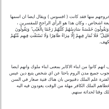
خروجهم منها فقد كانت ( افسوس ) ويقال ايضا ان اسمها
ة اشخاص ، وكان هذا هو الرأي الراجح للمفسرين ،
قُولُونَ خَمْسَةٌ سَادِسُهُمْ كَلْبُهُمْ رَجْمًا بِالْغَيْبِ ۖ وَيَقُولُونَ
َا قَلِيلٌ ۗ فَلَا تُمَارِ فِيهِمْ إِلَّا مِرَاءً ظَاهِرًا وَلَا تَسْتَفْتِ فِيهِم مِّنْهُمْ
لكهف.
هم كانوا من ابناء الاكابر بمعنى ابناء ملوك وانهم ايضا
 يجوب جميع مدن الروم باحثا عن اي شخص يتبع دين عيس
 الفترة علم الملك دقنيوس بان هناك فتية صغار في السن
عطاهم الملك الكافر مهلة من الوقت يعودون فيه اليه
ك وقتا لحداثة سنهم.