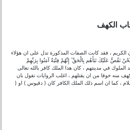
ب الكهف
 الكريم ، فقد كانت الصفات المذكورة تدل على ان هؤلاء
كَ نَبَأَهُم بِالْحَقِّ ۚ إِنَّهُمْ فِتْيَةٌ آمَنُوا بِرَبِّهِمْ
حد الملوك في مدينتهم ، كان هذا الملك كافر بالله تعالى
لكهف منه خوفا من ان يقتلهم ، اغلب الروايات تقول بان
 ، كما ان اسم ذلك الملك الكافر كان ( دقيوس ) او (