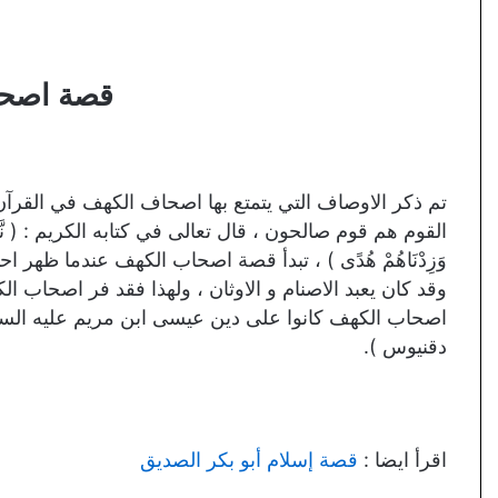
قصة اصحا
تم ذكر الاوصاف التي يتمتع بها اصحاف الكهف في القرآن
القوم هم قوم صالحون ، قال تعالى في كتابه الكريم : ( نَّحْنُ نَقُصُّ عَلَيْ
وَزِدْنَاهُمْ هُدًى ) ، تبدأ قصة اصحاب الكهف عندما ظهر ا
وقد كان يعبد الاصنام و الاوثان ، ولهذا فقد فر اصحاب ا
اصحاب الكهف كانوا على دين عيسى ابن مريم عليه السلام
دقنيوس ).
اقرأ ايضا :
قصة إسلام أبو بكر الصديق