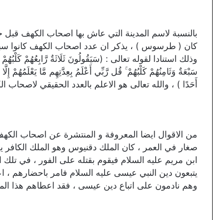
بالنسبة لاسم المدينة التي عاش بها اصحاب الكهف قبل 
كان ( طرسوس ) ، يذكر ان عدد اصحاب الكهف كانوا سبع
وذلك استنادا لقوله تعالى : (سَيَقُولُونَ ثَلَاثَةٌ رَّابِعُهُمْ كَلْبُهُمْ وَيَ
سَبْعَةٌ وَثَامِنُهُمْ كَلْبُهُمْ ۚ قُل رَّبِّي أَعْلَمُ بِعِدَّتِهِم مَّا يَعْلَمُهُمْ إِلّ
أَحَدًا ) ، والله تعالى هو الاعلم بالعدد الحقيقي لاصحاب ا
من الاقوال ايضا المعروفة و المنتشرة عن اصحاب الكهف ان
صغار في العمر ، كان الملك دقنيوس وهو الملك الكافر
ابن مريم عليه السلام فيقوم بقتله على الفور ، في تلك
يتبعون دين النبي عيسى عليه السلام فامر باحضارهم ، ا
وهم نادمون على اتباع دين عيسى ، فقد اعطاهم هذا المل