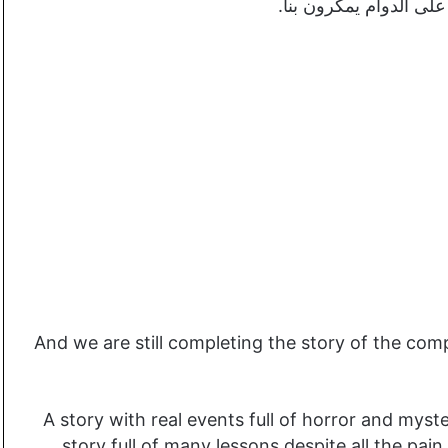
لى الدوام يمكرون بنا.
And we are still completing the story of the comp
A story with real events full of horror and myste
story full of many lessons despite all the pain