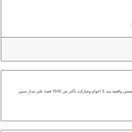
أعمل ككتابة محتوي مختص في القصص في موقع قصص واقعية منذ 5 اعوام وشاركت بأكثر من 1500 قصة علي مدار سنين