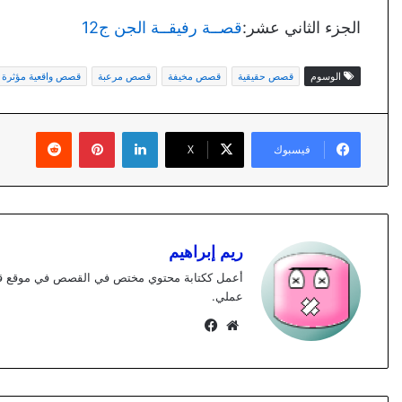
الجزء الثاني عشر:
قصــة رفيقــة الجن ج12
الوسوم
قصص حقيقية
قصص مخيفة
قصص مرعبة
قصص واقعية مؤثرة
لينكدإن
بينتيريست
فيسبوك
X
ريم إبراهيم
عملي.
موقع
فيسبوك
الويب