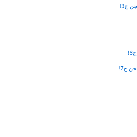
لجن ج3!
6!
لجن ج7!