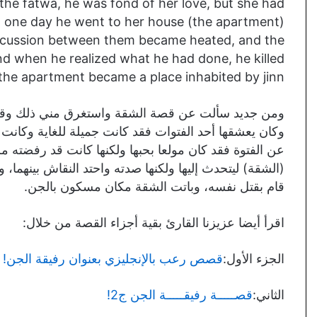
 the fatwa, he was fond of her love, but she had
nd one day he went to her house (the apartment)
 discussion between them became heated, and the
 and when he realized what he had done, he killed
 the apartment became a place inhabited by jinn.
ومن جديد سألت عن قصة الشقة واستغرق مني ذلك وقتا، 
وكان يعشقها أحد الفتوات فقد كانت جميلة للغاية وكانت ال
عن الفتوة فقد كان مولعا بحبها ولكنها كانت قد رفضته مر
(الشقة) ليتحدث إليها ولكنها صدته واحتد النقاش بينهما، 
قام بقتل نفسه، وباتت الشقة مكان مسكون بالجن.
اقرأ أيضا عزيزنا القارئ بقية أجزاء القصة من خلال:
الجزء الأول:
قصص رعب بالإنجليزي بعنوان رفيقة الجن! ج
الثاني:
قصـــــة رفيقـــــة الجن ج2!