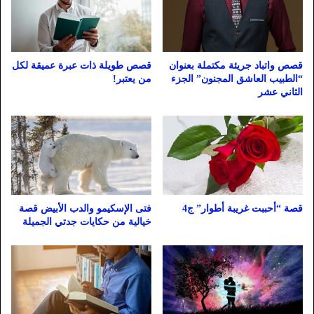
قصص واتباد جريئة مكتملة بعنوان
قصص طويلة ذات عبرة عميقة لكل
“الطبيب العاشق المجنون” الجزء
من يعتبر!
الثاني عشر
قصة “أحببت غريبة أطوار” ج4
فتى الإسكيمو والدب الأبيض قصة
خيالية من حكايات جدتي الجميلة