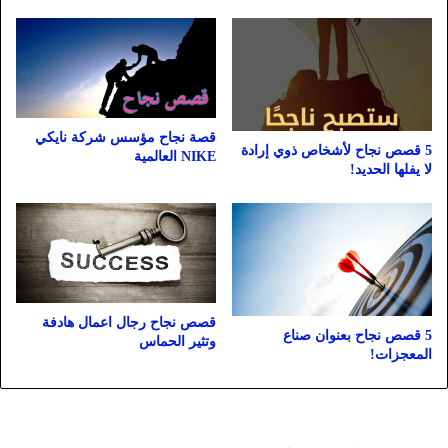
قصة نجاح مؤسس شركة نايكي
5 قصص نجاح لأشخاص ذوي إرادة
NIKE العالمية
لا يفلها الحديد!
قصص نجاح رجال اعمال هادفة
5 قصص نجاح بعنوان صناع
وتثير الحماس
المعجزات!