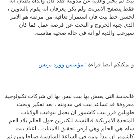
بيت لم يخبر والديه عن مدونته فقد كان والداه يظنان انه
فقط يتصفح الانترنت ولم يكن يعرفان انه يقوم بالتدوين ،
لحسن حظ بيت فان استمرار تعافيه من مرضه هو الامر
الذي جنبه الخروج و البحث عن فرصة عمل كما كان
سيرغب والديه لو انه في حالة صحية مناسبة.
و يمكنكم ايضا قراءة :
مؤسس وورد بريس
فالمدينة التي يعيش بها بيت ليس بها اي شركات تكنولوجية
معروفة قد تساعد بيت في مدونته ، بعد تفكير وبحث
طويلين قرر بيت كاشمور ان يعمل بتوقيت الولايات
المتحدة الامريكية فبالنسبة للكثيرين حول العالم بلاد العم
سام هي الحلم وهي ارض تحقيق الامنيات ، اعتاد بيت
كاشمور ان يبدأ نومه في الساعة السادسة صباحا ومن ثم