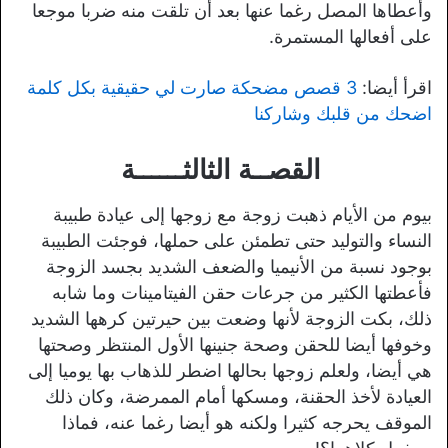
وأعطاها المصل رغما عنها بعد أن تلقت منه ضربا موجعا
على أفعالها المستمرة.
اقرأ أيضا:
3 قصص مضحكة صارت لي حقيقية بكل كلمة
اضحك من قلبك وشاركنا
القصــة الثالثــــــة
بيوم من الأيام ذهبت زوجة مع زوجها إلى عيادة طبيبة
النساء والتوليد حتى تطمئن على حملها، فوجئت الطبيبة
بوجود نسبة من الأنيميا والضعف الشديد بجسد الزوجة
فأعطتها الكثير من جرعات حقن الفيتامينات وما شابه
ذلك، بكت الزوجة لأنها وضعت بين حيرتين كرهها الشديد
وخوفها أيضا للحقن وصحة جنينها الأول المنتظر وصحتها
هي أيضا، ولعلم زوجها بحالها اضطر للذهاب بها يوميا إلى
العيادة لأخذ الحقنة، ومسكها أمام الممرضة، وكان ذلك
الموقف يحرجه كثيرا ولكنه هو أيضا رغما عنه، فماذا