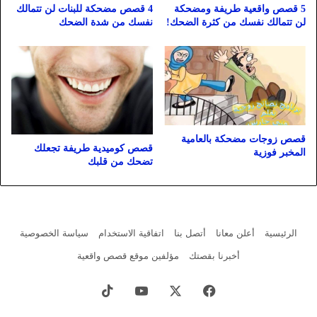
5 قصص واقعية طريفة ومضحكة
4 قصص مضحكة للبنات لن تتمالك
لن تتمالك نفسك من كثرة الضحك!
نفسك من شدة الضحك
قصص زوجات مضحكة بالعامية
قصص كوميدية طريفة تجعلك
المخبر فوزية
تضحك من قلبك
الرئيسية
أعلن معانا
أتصل بنا
اتفاقية الاستخدام
سياسة الخصوصية
أخبرنا بقصتك
مؤلفين موقع قصص واقعية
فيسبوك
X
يوتيوب
‫TikTok