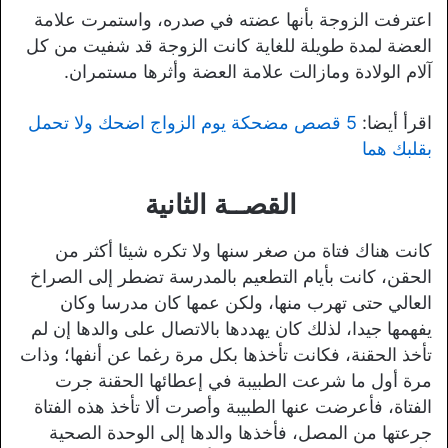
اعترفت الزوجة بأنها عضته في صدره، واستمرت علامة
العضة لمدة طويلة للغاية كانت الزوجة قد شفيت من كل
آلام الولادة ومازالت علامة العضة وأثرها مستمران.
اقرأ أيضا:
5 قصص مضحكة يوم الزواج اضحك ولا تحمل
بقلبك هما
القصــة الثانية
كانت هناك فتاة من صغر سنها ولا تكره شيئا أكثر من
الحقن، كانت بأيام التطعيم بالمدرسة تضطر إلى الصراخ
العالي حتى تهرب منها، ولكن عمها كان مدرسا وكان
يفهمها جيدا، لذلك كان يهددها بالاتصال على والدها إن لم
تأخذ الحقنة، فكانت تأخذها بكل مرة رغما عن أنفها؛ وذات
مرة أول ما شرعت الطبيبة في إعطائها الحقنة جرت
الفتاة، فأعرضت عنها الطبيبة وأصرت ألا تأخذ هذه الفتاة
جرعتها من المصل، فأخذها والدها إلى الوحدة الصحية