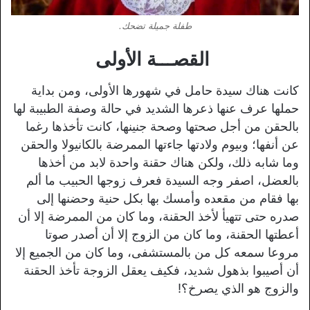
طفلة جميلة تضحك.
القصـــة الأولى
كانت هناك سيدة حامل في شهورها الأولى، ومن بداية
حملها عرف عنها ذعرها الشديد في حالة وصفة الطبيبة لها
بالحقن من أجل صحتها وصحة جنينها، كانت تأخذها رغما
عن أنفها؛ وبيوم ولادتها جاءتها الممرضة بالكانيولا والحقن
وما شابه ذلك، ولكن هناك حقنة واحدة لابد من أخذها
بالعضل، اصفر وجه السيدة فعرف زوجها الحبيب ما ألم
بها فقام من مقعده وأمسك بها بكل حنية وحضنها إلى
صدره حتى تتهيأ لأخذ الحقنة، وما كان من الممرضة إلا أن
أعطتها الحقنة، وما كان من الزوج إلا أن أصدر صوتا
مروعا سمعه كل من بالمستشفى، وما كان من الجميع إلا
أن أصيبوا بذهول شديد، فكيف يعقل الزوجة تأخذ الحقنة
والزوج هو الذي يصرخ؟!