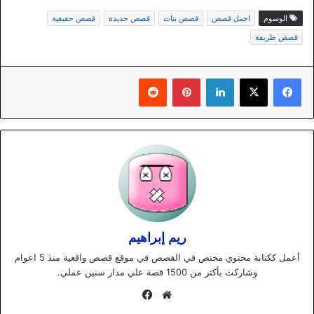
الوسوم
اجمل قصص
قصص بنات
قصص جديدة
قصص حقيقية
قصص طريفة
لينكدإن
بينتيريست
ريم إبراهيم
أعمل ككتابة محتوي مختص في القصص في موقع قصص واقعية منذ 5 اعوام
وشاركت بأكثر من 1500 قصة علي مدار سنين عملي.
موقع
فيسبوك
الويب