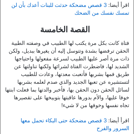
اقرأ أيضا:
3 قصص مضحكة حدثت للبنات أعدك بأن لن
تمسك نفسك من الضحك
القصة الخامسة
فتاة كانت بكل مرة يكتب لها الطبيب في وصفته الطبية
الحقن ترفضها بشدة وتتوسل إليه أن يغيرها ببديل، ولكن
ذات مرة أصر عليها الطبيب لسرعة مفعولها واحتياجها
الشديد لها، فاضطرت الفتاة لشرائها ولكنها تناولتها عن
طريق فمها بشربها فأتعبت معدتها، وعادت للطبيب
لتستشيره عن تعبها الجديد والذي صدم لعلمه بشربها
لسائل الحقن دون الحقن بها، فأخبر والدتها بما فعلت ابنتها
خوفا عليها، والأم بدورها عاقبتها بتوبيخها على تقصيرها
تجاه نفسها وخوفها من لا شيء!
اقرأ أيضا:
3 قصص مضحكة حتى البكاء تحمل معها
السرور والفرح