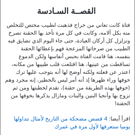
القصــة السـادسة
فتاة كانت تعاني من خراج فذهبت لطبيب مختص للتخلص
منه بكل آلامه، وكانت في كل مرة تأخذ بها الحقنة تصرخ
وتزلزل كل أركان العيادة، حتى جاء اليوم الذي تضايق فيه
الطبيب من صرخاتها المزعجة فهم بإعطائها الحقنة
بنفسه، هنا قامت الفتاة بحبس أنفاسها ولكن الدموع
تساقطت من عينيها، هنا اقتلعت قلب طبيبها من مكانه،
اعتذر عن فعلته ولكنه أوضح لها أنه يتوجب عليها ترك
خوفها وراء ظهرها إذ أنه أمر ليس بالخطير، إنه مجرد وهم
(خوفها بهذه الطريقة من حقنة)، تقدم لخطبتها ومن ثم
تزوج بها وأنجبا البنين والبنات ومازال يذكرها بخوفها من
الحقنة!
اقرأ أيضا:
4 قصص مضحكة من التاريخ لأمثال نتداولها
يوميا ستعرفها لأول مرة في عمرك