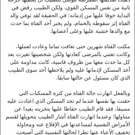
ثانية من نفس المسكن القوي، ولكن الطبيب رفض في
البداية خوفا عليها من إدمانه؛ في الحقيقة لقد توفي والد
الفتاة إثر سقوطه بالحمام، ولم يخبر أحد الفتاة بما حدث
مع والدها خشية عليها وعلى أعصابها.
مكثت الفتاة شهرين حتى تعافت تماما وعادت لعملها،
وكانت تعتني بالمرضى كعادتها ولكن شخصيتها تغيرت بعد
كل ما حدث معها من ظروف قاسية، كانت مداومة على
أخذ المسكن لإدمانها عليه ولم يلاحظها أحد سوى الطبيب
الذي كان مسئول عن حالتها سابقا.
وبالفعل انهارت حالة الفتاة من كثرة المسكنات التي
حقنت بها نفسها عندما لم تجد المسكن الذي اعتادت عليه
مسبقا، فقد قام الطبيب حفاظا عليها بتخزينه بعيدا عن
متناولها؛ وعندما انهارت الفتاة أشار الطبيب بتحويلها لقسم
الأمراض النفسية لمساعدتها في الإقلاع عنه ومحاولة
تخفيف الأعباء عنها نظرا لحالتها النفسية التي أصبحت