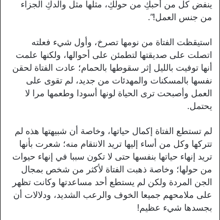
ينفض كل من أحبكِ من حولكِ، مثلها مثل والدكِ الجزاء
من جنس العمل!”.
استيقظت الفتاة من نومها تصرخ، وأول شيء فعلته
اتصلت على صديقتها لتطمئن على أحوالها، ولكنها علمت
أنها توفيت بالليل إثر سقوطها بالحمام؛ عادت الفتاة لحقن
نفسها بالمسكنات والمهدئات من جديد، لم تقوى على
العمل وأصبحت ترى الحياة لونها أسودا وطعمها مرا لا
يحتمل.
لم تستطع الفتاة إكمال حياتها، وخاصة أن شبيهتها هذه لم
تتركها وكل من أساء إليها تريد الانتقام منه؛ شعرت بأنها
تريد إنهاء حياتها بنفسها حتى لا تكون سببا في إنهاء حيوات
من حولها؛ وخاصة ذهبت الفتاة لأكثر من شخص بمجال
الجن المردة ولكن لم يستطع أحد مساعدتها وكانت تظهر
على ملامحهم جميعا الخوف والرعب الشديد، ودلالات أن
بجسدها شيء عظيم!