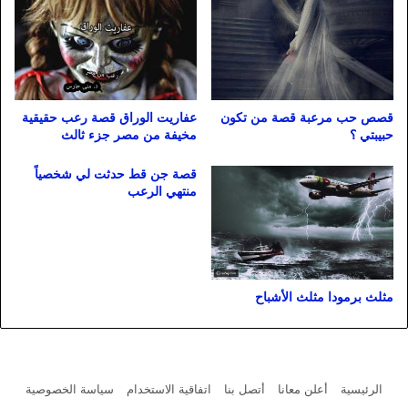
قصص حب مرعبة قصة من تكون
عفاريت الوراق قصة رعب حقيقية
حبيبتي ؟
مخيفة من مصر جزء ثالث
قصة جن قط حدثت لي شخصياً
منتهي الرعب
مثلث برمودا مثلث الأشباح
الرئيسية
أعلن معانا
أتصل بنا
اتفاقية الاستخدام
سياسة الخصوصية