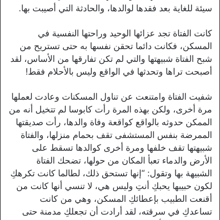
سيئة للغاية بعد فقدها لوالدها، والحادثة التي أصيبت بها.
كانت الفتاة تجد عزائها الوحيد وراحتها النفسية في
المسكن، فكانت دائما تحقن نفسها به حتى تستريح من
شبح الفتاة شبيهتها والتي لم تكن تفارقها من الأساس، لقد
أصبحت تراها وتحدثها في الواقع وليس بالأحلام فقط!
شفيت الفتاة وامتنعت عن تناول المسكنات وعادت لعملها
مرة أخرى، ولكن بهذه المرة رأت كابوسا لم تتخيل أنه من
الممكن حدوثه بالواقع كواقعة وفاة والدها، رأت صديقتها
الممرضة بنفس المستشفى تقف بحمام منزلها، والفتاة
شبيهتها تقف خلفها ومرة أخرى كوالدها تسقط على
الأرض والدماء تعبأ المكان من حولها، تضحك الفتاة
الشبيهة بها وتقول: “إنها تستحق ذلك، لطالما كانت تكرهكِ
لكون حبيبها يحبكِ أنتِ وليس هي، لا تنسي أنها كانت من
أقنعت الطبيب بإعطائكِ المسكن، وهي من كانت
تساعدكِ في سرقته، لقد أرادت أن تجعلكِ مدمنة حتى