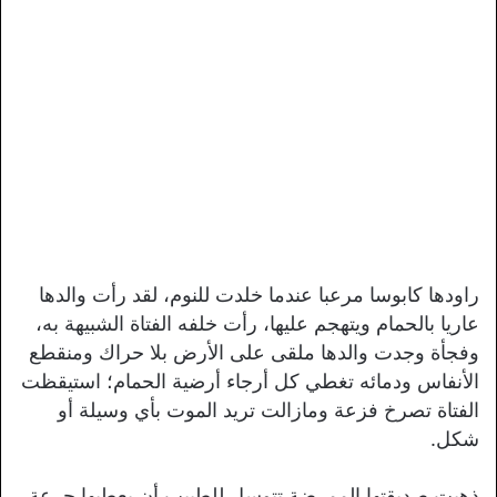
راودها كابوسا مرعبا عندما خلدت للنوم، لقد رأت والدها
عاريا بالحمام ويتهجم عليها، رأت خلفه الفتاة الشبيهة به،
وفجأة وجدت والدها ملقى على الأرض بلا حراك ومنقطع
الأنفاس ودمائه تغطي كل أرجاء أرضية الحمام؛ استيقظت
الفتاة تصرخ فزعة ومازالت تريد الموت بأي وسيلة أو
شكل.
ذهبت صديقتها الممرضة تتوسل للطبيب أن يعطيها جرعة