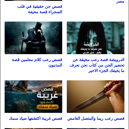
مصر
قصص جن حقيقية في قلب
الصحراء قصة مخيفة
الدرويشة قصة رعب مخيفة عن
قصص رعب كلام معلمين قصة
تحضير الجن من كتاب نحن نعرف
المذنبون
ما يخيفك الجزء الاخير
قصص رعب ريما والمتصل الغامض
قصص غريبة اكتشفها صياد سمك