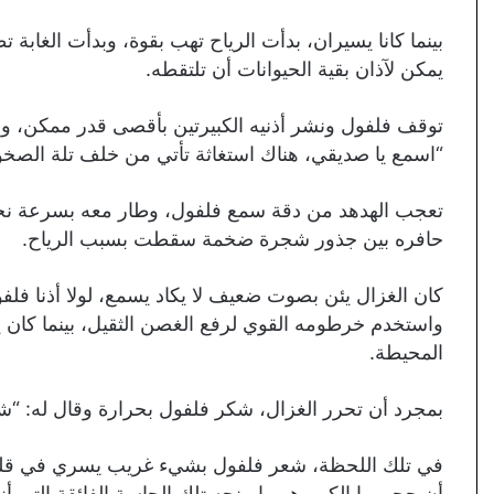
بينما كانا يسيران، بدأت الرياح تهب بقوة، وبدأت الغابة ت
يمكن لآذان بقية الحيوانات أن تلتقطه.
توقف فلفول ونشر أذنيه الكبيرتين بأقصى قدر ممكن، وا
“اسمع يا صديقي، هناك استغاثة تأتي من خلف تلة الصخور 
تعجب الهدهد من دقة سمع فلفول، وطار معه بسرعة نحو 
حافره بين جذور شجرة ضخمة سقطت بسبب الرياح.
كان الغزال يئن بصوت ضعيف لا يكاد يسمع، لولا أذنا فلفول
واستخدم خرطومه القوي لرفع الغصن الثقيل، بينما كان ي
المحيطة.
بمجرد أن تحرر الغزال، شكر فلفول بحرارة وقال له: “شك
في تلك اللحظة، شعر فلفول بشيء غريب يسري في قلبه؛ 
أن حجمهما الكبير هو ما منحه تلك الحاسة الفائقة التي أن