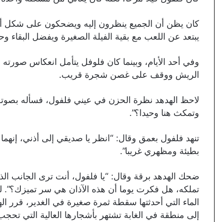
كان يظن أن الجميع ينظرون إليه ويضحكون على شكل أذن
يبتعد عن اللعب مع بقية الفيلة الصغيرة ويفضل البقاء وحي
وفي أحد الأيام، وبينما كان فلوفل يتأمل انعكاس صورته
الريش ووقف على غصن شجرة قريب.
لاحظ الهدهد نظرة الحزن في عيني فلفول، فسأله بصوته ا
وتمكث هنا وحيدا؟”.
تنهد فلفول بعمق وقال: “انظر يا صديقي إلى أذني، إنهم
بطيئة ومظهري غريبا”.
ضحك الهدهد برقة وقال: “يا فلفول، أنت ترى الجانب الذ
تملكه، هل فكرت يوما أن هذه الآذان هي سر تميزك؟”. لم
الماء التي أحدثتها سقطة ثمرة صغيرة في الغدير، قرر ا
إلى منطقة في الغابة تشتهر بأشجارها العالية التي تحج