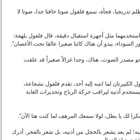
ظلم تدريجيا، فجأة، سمع فلفول صوتا خافتا جدا، صوتا لا
ستخدمهما مثل أجهزة استقبال دقيقة، قال فلفول بلهفة:
السوداء، يبدو أن هناك كائنا صغيرا عالقا تحت الأغصان”.
مصدر الصوت، هناك، وجدا غزالاً صغيراً قد علقت
 الكبيرتان لما انتبه إليه أحد، تقدم فلفول بشجاعة،
ستخدم أذنيه ليراقب حركة الرياح وتحذيرات الغابة
را لك يا بطل، لولا سمعك المرهف لما كنت هنا الآن”.
لم يعد يشعر بالخجل من أذنيه، بل شعر بالفخر. أدرك
قذت حياة الغزال.