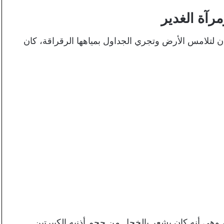
مرآة الغدير
ن لتلامس الأرض وتجري الجداول بمياهها الرقراقة، كان
 وهي أنه كان يشعر بالخجل من حجم أذنيه الكبيرتين.