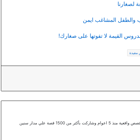
 لصغارنا
ب والطفل المشاغب ايمن
دروس القيمة لا تفوتها على صغارك!
مفيدة
أعمل ككتابة محتوي مختص في القصص في موقع قصص واقعية منذ 5 اعوام وشاركت بأكثر من 1500 قصة علي مدار سنين