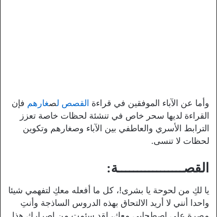
وأما عن الآباء الموفقين في قراءة
القصص ل
ص
غارهم
فإن
القراءة لديها سحر خاص في تنشئة لحظات خاصة تعزز
الترابط الأسري والعاطفي بين الآباء وصغارهم وتكوين
لحظات لا تنسى.
القصـــــــــــــــــة:
يا لكِ من لحوحة يا بشرى!، كل ما أفعله معكِ لتفهمي شيئا
واحدا أنني لا أريد الالتحاق بهذه الدروس الساذجة وأنتِ
مصرة على اصطحابي معكِ، لقد سئمت من إصراركِ هذا