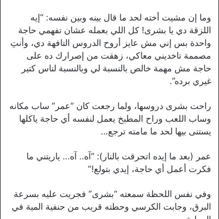
وما إن مشيت أخته لحد ما قال بينه وبين نفسه: “إيه
اللزقة دي يا بشرى! كل اللي بعمله عشان تفهمي حاجة
واحدة بس إني مش عايز أروح الدروس التافهة دي، وأنتِ
مصممة تاخديني معاكي، زهقت من إصرارك ده على
حاجة مش مهمة خالص بالنسبة لي وبالنسبة لناس كتير
غيري برده”.
راحت بشرى دروسها، ولما رجعت كان “عمر” ساب مكانه
وساب اللعب وراح المطبخ يعمل لنفسه أي حاجة ياكلها
يستنى بيها لحد ما مامته ترجع…
عمر (بعد ما إيده اتحرقت بالنار): “آه.. آه… ياريتني ما
فكرت أعمل أي حاجة، إيدي بتولع!”
وفي نفس اللحظة سمعته “بشرى” فجريت عليه بسرعة
البرق، وجابت الكرسي وحطته قريب من حنفية المية في