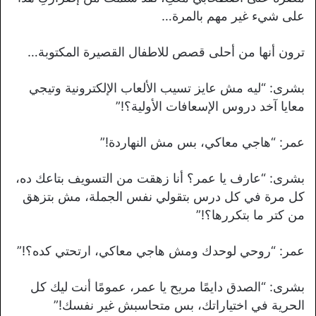
على شيء غير مهم بالمرة…
ترون أنها من أحلى قصص للاطفال القصيرة المكتوبة…
بشرى: “ليه مش عايز تسيب الألعاب الإلكترونية وتيجي
معايا آخد دروس الإسعافات الأولية؟!”
عمر: “هاجي معاكي، بس مش النهاردة!”
بشرى: “عارف يا عمر؟ أنا زهقت من التسويف بتاعك ده،
كل مرة في كل درس بتقولي نفس الجملة، مش بتزهق
من كتر ما بتكررها؟!”
عمر: “روحي لوحدك ومش هاجي معاكي، ارتحتي كده؟!”
بشرى: “الصدق دايمًا مريح يا عمر، عمومًا أنت ليك كل
الحرية في اختياراتك، بس متحاسبش غير نفسك!”