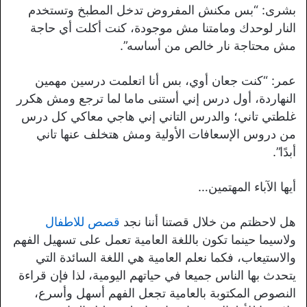
بشرى: “بس مكنش المفروض تدخل المطبخ وتستخدم
النار لوحدك ومامتنا مش موجودة، كنت أكلت أي حاجة
مش محتاجة نار خالص من أساسه”.
عمر: “كنت جعان أوي، بس أنا اتعلمت درسين مهمين
النهاردة، أول درس إني أستنى ماما لما ترجع ومش هكرر
غلطتي تاني؛ والدرس التاني إني هاجي معاكي كل درس
من دروس الإسعافات الأولية ومش هتخلف عنها تاني
أبدًا”.
أيها الآباء المهتمين…
هل لاحظتم من خلال قصتنا أننا نجد
قصص للاطفال
ولاسيما حينما تكون باللغة العامية تعمل على تسهيل الفهم
والاستيعاب، فكما نعلم العامية هي اللغة السائدة التي
يتحدث بها الناس جميعا في حياتهم اليومية، لذا فإن قراءة
النصوص المكتوبة بالعامية تجعل الفهم أسهل وأسرع،