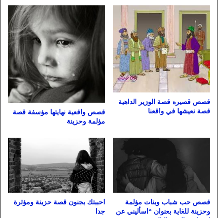
قصص قصيره قصة الوزير الداهية
قصة نعيشها في واقعنا
قصص واقعية نهايتها مؤسفة قصة
مؤلمة وحزينة
قصص حب شباب وبنات مؤلمة
احببتك بجنون قصة حزينة ومؤثرة
وحزينة للغاية بعنوان “اسأليني عن
جدا