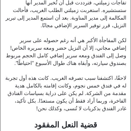
تفاجأت زميلتي، فترددت قبل أن تُخبر المدير أنها
ستستشيره. استغربت زميلتي الطلب الغريب، فأحالت
المكالمة إلى مدير المناوبة. بعد أن استمع المدير إلى تبرير
النزيل، قرر توفير السرير الإضافي مجانًا.
لكن المفاجأة الأكبر هي أنه رغم حصوله على سرير
إضافي مجاني، إلا أن النزيل حضر ومعه سريره الخاص!
وصل إلى الفندق ومعه سرير إضافي كامل الحجم مربوط
بصندوق سيارته، وأبقاه هناك طوال الأسبوع “احتياطًا”.
لاحقًا، اكتشفنا سبب تصرفه الغريب. كانت هذه أول تجربة
له في فندق خمس نجوم، وكانت إقامته بالكامل هدية
مقدمة من الشركة. لم يكن على دراية بسياسات الفنادق
الفاخرة، وربما أراد فقط أن يكون مستعدًا. بكل تأكيد،
غادر الفندق بذكريات لا تُنسى، وكذلك نحن!
قضية النعل المفقود