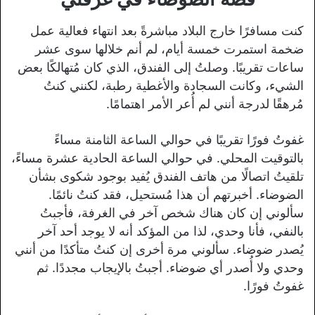
كنت مسافرًا خارج البلاد مباشرةً بعد انتهاء فعالية عمل
ضخمة استمرت خمسة أيام، لم أنم خلالها سوى عشر
ساعات تقريبًا. وصلتُ إلى الفندق، الذي كان مُتهالكًا بعض
الشيء، وكانت السجادة والأغطية رطبة، لكنني كنتُ
مُرهقًا لدرجة أنني لم أُعر الأمر اهتمامًا.
غفوتُ فورًا تقريبًا في حوالي الساعة الثامنة مساءً
بالتوقيت المحلي. في حوالي الساعة الحادية عشرة مساءً،
تلقيتُ اتصالًا من هاتف الفندق يُفيد بوجود شكوى بشأن
الضوضاء. أخبرتهم أن هذا مُستحيل، فقد كنتُ نائمًا.
سألوني إن كان هناك شخص آخر في الغرفة، فأجبتُ
بالنفي، فأنا وحدي، لذا من المؤكد أنه لا يوجد أحد آخر
يُصدر ضوضاء. سألوني مرة أخرى إن كنتُ متأكدًا من أنني
وحدي ولا أُصدر أي ضوضاء. أجبتُ بالإيجاب مجددًا. ثم
غفوتُ فورًا.