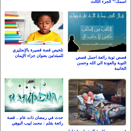
اسمك!” الجزء الثالث
تلخيص قصة قصيرة بالإنجليزي
للمبتدئين بعنوان جزاء الإيمان
قصص توبة رائعة اجمل قصص
التوبة والعودة الي الله وحسن
الخاتمة
حدث في رمضان ذات عام .. قصة
رائعة بقلم : محمد لبيب البوهي