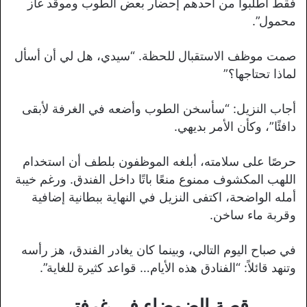
فقط اطلبوا من أحدهم إحضار بعض الطوب وموقد غاز
محمول”.
صمت موظف الاستقبال للحظة. “سيدي، هل لي أن أسأل
لماذا تحتاجها؟”
أجاب النزيل: “سأسخن الطوب وأضعه في الغرفة لأبقى
دافئًا”، وكأن الأمر بديهي.
حرصًا على سلامته، أبلغه الموظفون بلطف أن استخدام
اللهب المكشوف ممنوع منعًا باتًا داخل الفندق. ورغم خيبة
أمله الواضحة، اكتفى النزيل في النهاية ببطانية إضافية
وقربة ماء ساخن.
في صباح اليوم التالي، وبينما كان يغادر الفندق، هز رأسه
وتنهد قائلاً: “الفنادق هذه الأيام… قواعد كثيرة للغاية”.
قصة الضوضاء في غرفتي