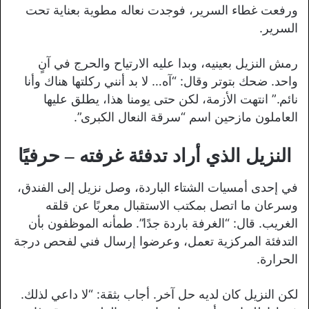
ورفعت غطاء السرير، فوجدت نعاله مطوية بعناية تحت
السرير.
رمش النزيل بعينيه، وبدا عليه الارتياح والحرج في آنٍ
واحد. ضحك بتوتر وقال: “آه… لا بد أنني ركلتها هناك وأنا
نائم.” انتهت الأزمة، لكن حتى يومنا هذا، يطلق عليها
العاملون مازحين اسم “سرقة النعال الكبرى”.
النزيل الذي أراد تدفئة غرفته – حرفيًا
في إحدى أمسيات الشتاء الباردة، وصل نزيل إلى الفندق،
وسرعان ما اتصل بمكتب الاستقبال معربًا عن قلقه
الغريب. قال: “الغرفة باردة جدًا”. طمأنه الموظفون بأن
التدفئة المركزية تعمل، وعرضوا إرسال فني لفحص درجة
الحرارة.
لكن النزيل كان لديه حل آخر. أجاب بثقة: “لا داعي لذلك.