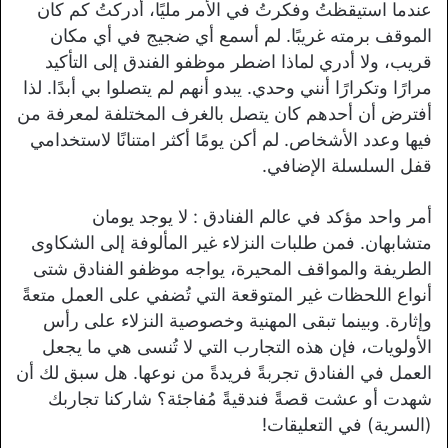
عندما استيقظتُ وفكرتُ في الأمر مليًا، أدركتُ كم كان
الموقف برمته غريبًا. لم أسمع أي ضجيج في أي مكان
قريب، ولا أدري لماذا اضطر موظفو الفندق إلى التأكيد
مرارًا وتكرارًا أنني وحدي. يبدو أنهم لم يتصلوا بي أبدًا. لذا
أفترض أن أحدهم كان يتصل بالغرف المختلفة لمعرفة من
فيها وعدد الأشخاص. لم أكن يومًا أكثر امتنانًا لاستخدامي
قفل السلسلة الإضافي.
أمر واحد مؤكد في عالم الفنادق : لا يوجد يومان
متشابهان. فمن طلبات النزلاء غير المألوفة إلى الشكاوى
الطريفة والمواقف المحيرة، يواجه موظفو الفنادق شتى
أنواع اللحظات غير المتوقعة التي تُضفي على العمل متعةً
وإثارة. وبينما تبقى المهنية وخصوصية النزلاء على رأس
الأولويات، فإن هذه التجارب التي لا تُنسى هي ما يجعل
العمل في الفنادق تجربةً فريدةً من نوعها. هل سبق لك أن
شهدت أو عشت قصةً فندقيةً مُفاجئة؟ شاركنا تجاربك
(السرية) في التعليقات!