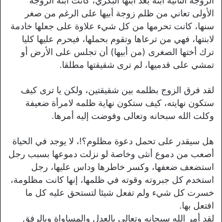
الزوجة الثانية ابنة بعد ابنها البكري، كانت ابنة الزوجة
الأولى تعاني من ظلم زوجة أبيها على الرغم من صغر
سنها، كانت تحرمها من كل شيء علاوة على جعلها خادمة
لابنتها، فهي من ترعاها وتقوم بحملها، فيحرم عليها كليا
ترك أختها الصغرى (من أبيها) أن تجلس على الأرض أو
تمشي على قدميها، لم ترى شقيقتها مطلقا.
لقد فرق الزوج بظلمه بين شقيقتين، ولكن يا ترى كيف
ستكون نهايته، كيف ستكون نهاية ظلمه لامرأة ضعيفة
وكلت الله سبحانه وتعالى وفوضت إليه أمرها.
هل سيقدر على تحمل دعوة مظلوم؟!، لا يوجد في الحياة
أصعب من دموع أنثى وخاصة لو نزلت دموعها بسبب رجل
استضعف ضعفها، وكسر خاطرها وداس عليها، رجل
استخدم كل جبروته وقوته في ظلمها، إنها كانت مظلومة،
خسرت كل شيء ولم تفعل شيئا لتستحق عليه كل ما
افتعل بها.
لقد أمر الله سبحانه وتعالى بالعدل والمساواة وبالرفق