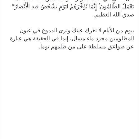
يَعْمَلُ الظَّالِمُونَ ۚ إِنَّمَا يُؤَخِّرُهُمْ لِيَوْمٍ تَشْخَصُ فِيهِ الْأَبْصَارُ”
صدق الله العظيم.
بيوم من الأيام لا تغرك عينك وترى الدموع في عيون
المظلومين مجرد ماء مسال، إنما في الحقيقة هي عبارة
عن صواعق مسلطة على من ظلمهم يوما.