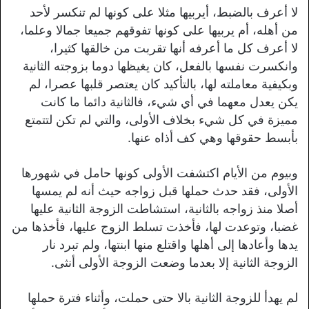
لا أعرف بالضبط، أيربيها مثلا على كونها لم تنكسر لأحد
من أهله، أم يربيها على كونها تفوقهم جميعا جمالا وعلما،
لا أعرف كل ما أعرفه أنها تقربت من خالقها كثيرا،
وانكسرت نفسها بالفعل، كان يغيظها دوما بزوجته الثانية
وبكيفية معاملته لها، بالتأكيد كان يعتصر قلبها عصرا، لم
يكن يعدل معهما في أي شيء، فالثانية دائما ما كانت
مميزة في كل شيء بخلاف الأولى، والتي لم تكن لتتمتع
بأبسط حقوقها وهي كف أذاه عنها.
وبيوم من الأيام اكتشفت الأولى كونها حامل في شهورها
الأولى، فقد حدث حملها قبل زواجه حيث أنه لم يمسها
أصلا منذ زواجه بالثانية، استشاطت الزوجة الثانية عليها
غضبا، وتوعدت لها، فأخذت تسلط الزوج عليها، فأخذها من
يدها وأعادها إلى أهلها واقتلع منها ابنتها، ولم تبرد نار
الزوجة الثانية إلا بعدما وضعت الزوجة الأولى أنثى.
لم يهدأ للزوجة الثانية بالا حتى حملت، وأثناء فترة حملها