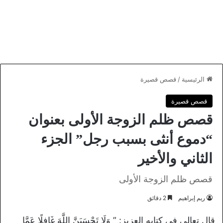
الرئيسية
/
قصص قصيرة
قصص قصيرة
قصص ظلم الزوجة الأولى بعنوان
“دموع أنثى بسبب رجل” الجزء
الثاني والأخير
قصص ظلم الزوجة الأولى
ريم إبراهيم
2 دقائق
قال تعالى في كتابه العزيز: ” وَلَا تَحْسَبَنَّ اللَّهَ غَافِلًا عَمَّا