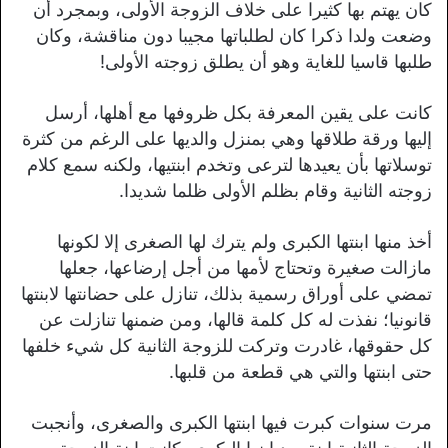
كان يهتم بها كثيرا على خلاف الزوجة الأولى، وبمجرد أن
وضعت ولدا ذكرا كان لطلباتها مجيبا دون مناقشة، وكان
طلبها قاسيا للغاية وهو أن يطلق زوجته الأولى!
كانت على يقين المعرفة بكل ظروفها مع أهلها، أرسل
إليها ورقة طلاقها وهي بمنزل والديها على الرغم من كثرة
توسلاتها بأن يعيدها لترعى وتخدم ابنتيها، ولكنه سمع كلام
زوجته الثانية وقام بظلم الأولى ظلما شديدا.
أخذ منها ابنتها الكبرى ولم يترك لها الصغرى إلا لكونها
مازالت صغيرة وتحتاج لأمها من أجل إرضاعها، جعلها
تمضي على أوراق رسمية بذلك، تنازل على حضانتها لابنتها
قانونيا؛ نفذت له كل كلمة قالها، ومن ضمنها تنازلت عن
كل حقوقها، غادرت وتركت للزوجة الثانية كل شيء خلفها
حتى ابنتها والتي هي قطعة من قلبها.
مرت سنوات كبرت فيها ابنتها الكبرى والصغرى، وأنجبت