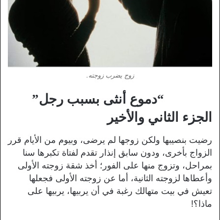
زوج يضرب زوجته.
“دموع أنثى بسبب رجل”
الجزء الثاني والأخير
رضيت بنصيبها ولكن زوجها لم يرضى، وبيوم من الأيام قرر
الزواج بأخرى، ودون سابق إنذار تقدم لفتاة تكبرها سنا
بمراحل، وتزوج منها على الفور؛ أخذ شقة زوجته الأولى
وأعطاها لزوجته الثانية، أما عن زوجته الأولى فجعلها
تعيش في بيت متهالك رغبة في أن يربيها، يربيها على
ماذا؟!