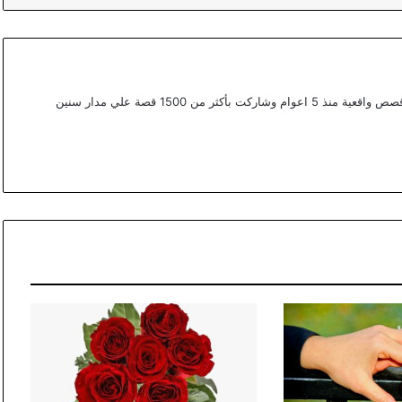
أعمل ككتابة محتوي مختص في القصص في موقع قصص واقعية منذ 5 اعوام وشاركت بأكثر من 1500 قصة علي مدار سنين