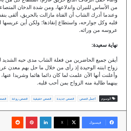
من الأساس للنيران واندلاعها، ومن شدة الدخان المتصاعد 
وعندما أدرك الشاب أن الفتاة مازالت بالحريق، ألقى بن
قلبه وكل جوارحه، واستطاع إنقاذها؛ ولكن أين عريسها ال
عروسه من ورائه.
نهاية سعيدة:
أيقن جميع الحاضرين من فعلة الشاب مدى حبه الشديد لل
زواج ابنته الوحيدة إذ رأى من خلال ما حل بهم معدن عر
وأعلنت أنها الآن علمت لما كان دائما هائما وشريدا عنها،
بينهما طالبة منه الزواج بمن أحب قلبه.
الوسوم
اجمل قصص
قصص جديدة
قصص حقيقية
قصص روعة
قصص 
لينكدإن
بينتيريست
فيسبوك
X