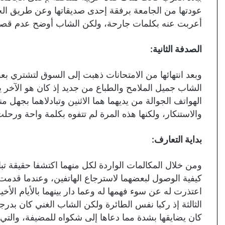
عودتها من الجامعة برفقة إحدى صديقاتها وعن طريق الخ
أعربت عنه بكلمات جارحة، ولكن الشاب أوضح عدم قصده و
الصدفة الثانية:
وبعد انتهائها من الامتحانات ذهبت إلى السوق لتشتري بعض 
الشاب جميل الملامح والطباع من جديد إذ كان هو الآخر
الهواتف الجوالة من يديهما هما الاثنين وتبادلاهما بجهل
والاستنكار، ولكنها هذه المرة لم تتفوه بكلمة واحة ورحلت
بداية التعارف:
ومن خلال المكالمات الواردة لكل منهما اكتشفا حقيقة تب
كيفية الوصول لبعضهما لاسترجاع الهاتفين، وعندما قدمت ال
اعتذرت له عن سوء فهمها له وعما دار بينهما بالأيام الأخ
الثالثة إذ ركبا نفس الطائرة ولكن الشاب الغني كان بدرج
كان يضايقها بشدة مما دعاها إلى شكواه للمضيفة، والتي