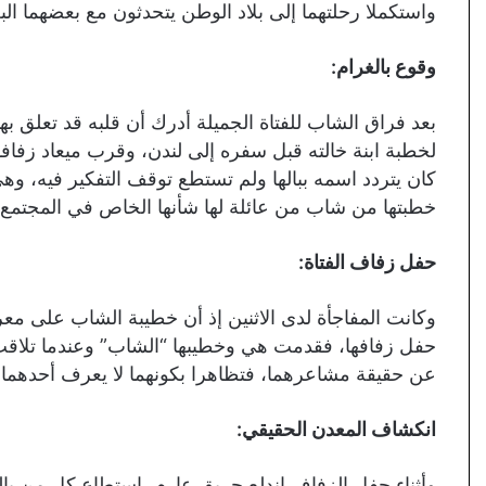
واستكملا رحلتهما إلى بلاد الوطن يتحدثون مع بعضهما الب
وقوع بالغرام:
بعد فراق الشاب للفتاة الجميلة أدرك أن قلبه قد تعلق ب
لخطبة ابنة خالته قبل سفره إلى لندن، وقرب ميعاد زفافهما
كان يتردد اسمه ببالها ولم تستطع توقف التفكير فيه، وه
خطبتها من شاب من عائلة لها شأنها الخاص في المجتمع.
حفل زفاف الفتاة:
وكانت المفاجأة لدى الاثنين إذ أن خطيبة الشاب على معر
حفل زفافها، فقدمت هي وخطيبها “الشاب” وعندما تلاقت ال
عن حقيقة مشاعرهما، فتظاهرا بكونهما لا يعرف أحدهما ا
انكشاف المعدن الحقيقي:
وأثناء حفل الزفاف اندلع حريق عارم، استطاع كل من بالح