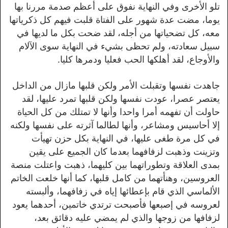
تلو الأخرى وفي النهاية نفوق على أعظم صدمة مررنا بها
يوما، مضت عدة شهور على الفتاة قلبت فيهم كل ذكرياتها
معه، كل تضحياتها من أجله، لقد ضحت بكل ما لديها في
سبيل سعادته، ولم تحظى بشيء في النهاية سوى الآلام
والأوجاع، لقد أهلكها الحب فعليا ودمرها كليا.
جاهدت نفسها وتقبلت الأمر ولكن قلبها مازال من الداخل
يعتصر عصرا، عودت نفسها ولكن قلبها تمرد عليها، لقد
حاولت أن تفهمه أمرا واحدا وأنها لا تمتلك من كل الحياة
إلا أحاسيس ومشاعر، وأنها لطالما آثرته على نفسها ولكنه
في كل مرة طغى عليها، في النهاية بكل حزن تهيأت
وتزينت وذهبت لزفافهما بعدما كان الجميع على يقين
بمدى العلاقة وتطوراتهما بين كليهما، ذهبت واعتلت منصة
العروسين، وهنأتهما من كامل قلبها، كما أنها خلعت الخاتم
الألماسي الذي قام بإعطائها إياه في زفافهما، وألبسته
لعروسه في إصبعها فأصبحت ترتدي خاتمين، أحدهما يعود
لزفافها من زوجها والذي لم يمضي عليه دقائق بعد،