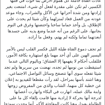
عادت الفتاة حاملة كل هموم الأرض بما حوت في قلبها
الكسير، لم تكن على مقدرة لفعل أي شيء، امتنعت بغير
إرادتها ومن شدة أحزانها عن الأكل والشراب، وجاء موعد
عودته من العمل فعاد لمنزلهما وكأن شيئا لم يحدث على
الإطلاق، بل وأخذ حماما ساخنا واحتضنها وغرق في النوم
بجانبها، على الرغم من أنه عندما وضع يديه على جسدها
أبعدتهما تماما ولكنه لم يهتم، وفعل ما أراده.
لم تجف دموع الفتاة طيلة الليل فكسر القلب ليس بالأمر
اليسير الهين على أي أحد مهما بلغ استهتاره بكافة الأمور،
فللقلب أحكام لا يفهمها إلا العشاق؛ وباليوم التالي عندما
استيقظت من نومها لم تجده، نهضت من سريرها ولم تجد
شيئا تفعله سوى أنها تتصفح وسائل التواصل الاجتماعي،
وهنا اشتد بأسها بمراحل، لقد رأت مقطعا للفيديو به إعلان
عن خطبة كل منهما، الشاب والذي من المفروض زوجها
وابنة مالك عمله، انهارت في البكاء وانهارت أعصابها
لدرجة أنها بحركة لا إرادية منها قامت بإلقاء كل ما على
الطاولة بعيدا، وهنا كانت المفاجئة الأكبر أنها وجدت نموذجا