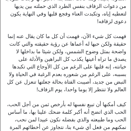
من دعوات الزفاف بنفس الطرد الذي حملته بين يديها
لتعطيه إياه، وتكبدت العناء وفجع قلبها وفي النهاية يكون
دعوى لزفافه!
فهمت كل شيء الآن، فهمت أن كل ما كان يقال عنه إنما
حقيقة ولكن حبها له أعماها عن رؤية حقيقته والتي كانت
واضحة بمثل وضوح الشمس، ولكن شيئا ما بداخلها لا
يصدق ما تراه أعينها يكذب كل البراهين والأدلة على
خيانته، إنه قلبها على الرغم من كل الأوجاع التي تكبدها
بسببه، على الرغم من شعوره بعدم الرغبة في الحياة ولا
النبض من جديد، أصيبت الفتاة بحالة جعلتها تنعزل عن كل
العالم ولا تنتظر إلا يوما واحدا، يوم الزفاف!
كيف أمكنها أن تبيع نفسها له بأرخص ثمن من أجل الحب،
الحب الذي اتضح أنه أكبر كلمة ضحك علينا بها، ما أساس
الحب وما طبيعته والذي بفضله نكون عبيدا لمن نحب،
نمكنهم من فعل أي شيء بنا، نتجاوز عن أخطائهم المرة