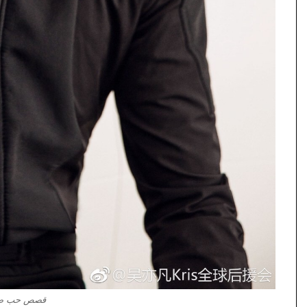
قصص حب صين