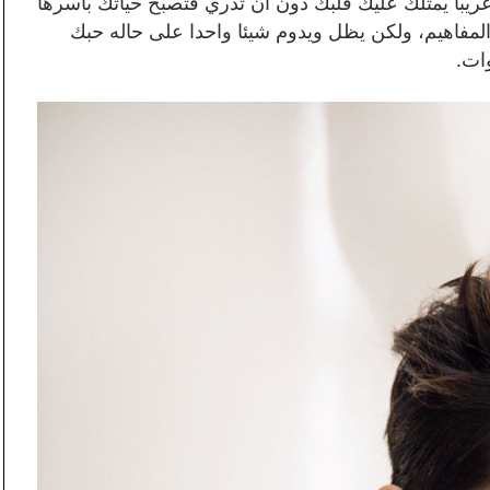
يبا يمتلك عليك قلبك دون أن تدري فتصبح حياتك بأسرها
المفاهيم، ولكن يظل ويدوم شيئا واحدا على حاله حبك
وات.