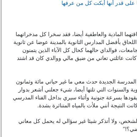
لى قدر أنها أبكت كل من عرفها
نفذ والداي كل طاقتهما المادية والعاطفية أيضا، فقد سخرا كل مدخراتهما
اق بأفضل المدارس الثانوية بالمدينة عوضا عن ثانوية
معات، فوالداي حالهما كحال كل الآباء الذين يتمنون
ية كانت عائلتي تعاني من ضيق مالي ووالدي كان قد اشتد
المدرسة الجديدة حدث معي ما غير حياتي مائة وثمانون
ة والسنوات التي تلتها أيضا، شيء جعلني أشعر بدوار
ودها بسرعة جنونية وأثناء سيري بداخل الفناء المدرسي
ت النتيجة أنني ملأت بالمياه المتناثرة بشدة.
خص، ولا أتذكر شيئا غير سؤالي له يحمل كل معاني
ضي؟!”