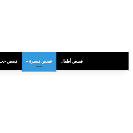
قصص أطفال
قصص قصيرة
قصص حب