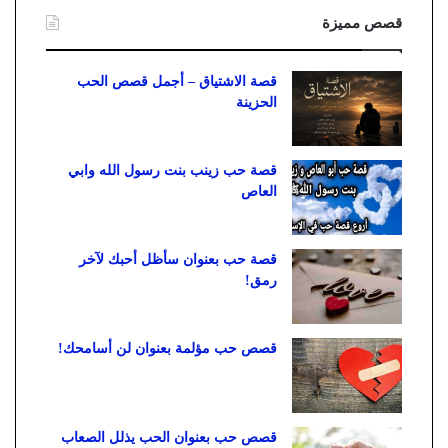
قصص مميزة
قصة الاشتياق – أجمل قصص الحب
الحزينة
قصة حب زينب بنت رسول الله وابي
العاص
قصة حب بعنوان سأظل أحبك لآخر
رمق!
قصص حب مؤلمة بعنوان لن أسامحك!
قصص حب بعنوان الحب يذلل الصعاب