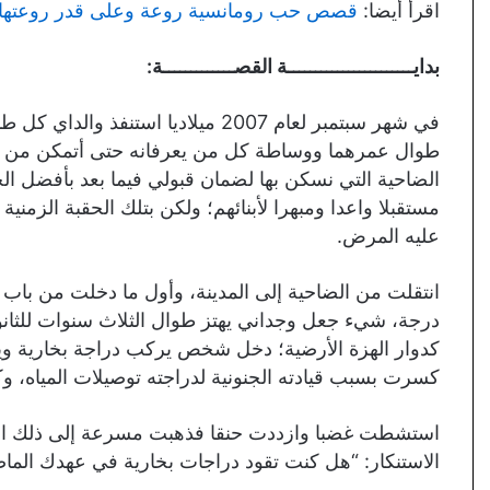
اقرأ أيضا:
قصص حب رومانسية روعة وعلى قدر روعتها ع
بدايـــــــــــــــــــــــة القصـــــــــــــة:
في شهر سبتمبر لعام 2007 ميلاديا است
طوال عمرهما ووساطة كل من يعرفانه حتى أتمكن من اللح
الضاحية التي نسكن بها لضمان قبولي فيما بعد بأفضل الجا
مستقبلا واعدا ومبهرا لأبنائهم؛ ولكن بتلك الحقبة الزمن
عليه المرض.
انتقلت من الضاحية إلى المدينة، وأول ما دخلت من باب 
درجة، شيء جعل وجداني يهتز طوال الثلاث سنوات للثانوي
كدوار الهزة الأرضية؛ دخل شخص يركب دراجة بخارية ويق
كسرت بسبب قيادته الجنونية لدراجته توصيلات المياه، وكان
استشطت غضبا وازددت حنقا فذهبت مسرعة إلى ذلك الش
الاستنكار: “هل كنت تقود دراجات بخارية في عهدك الما