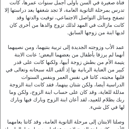
فتاة صغيرة في السن بأولى أجمل سنوات عمرها، كانت
تدرس بمرحلة الثانوية العامة، لا تجد شغفها بعد دراستها إلا
تصفح وسائل التواصل الاجتماعي، توفيت والدتها وقد
كانت مازالت في المهد لذلك تزوج والدها من أخرى كان
لديها ابنة من زوجها السابق.
عمد الأب وزوجته الجديدة إلى تربية بنتيهما، ومن نصيبهما
أنهما لم يرزقا بأطفال من بعضهما البعض؛ عانت الابنة
يتيمة الأم من بطش زوجة أبيها، ولكنها كانت على قدر
كبير من العناية الربانية بها إذ ألقى الله سبحانه وتعالى في
قلبها محبته، كانتا في نفس العمر وبنفس السنوات
الدراسية أيضا، ولكن شتان بينهما، فقد كانت ابنة الزوجة
مدللة للغاية، وقد كان على حساب ابنة الزوج، ولكن وما
ربك بظلام للعبيد، لقد أعان ابنة الزوج وبارك فيها وبارك
لها في كل شيء.
وصلتا الابنتان إلى مرحلة الثانوية العامة، وقد كانتا بعامهما