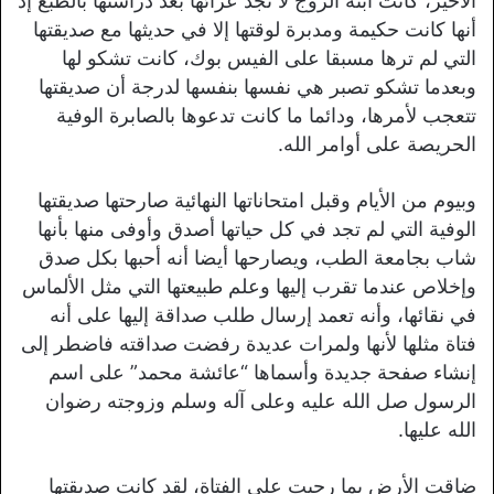
الأخير، كانت ابنة الزوج لا تجد عزائها بعد دراستها بالطبع إذ
أنها كانت حكيمة ومدبرة لوقتها إلا في حديثها مع صديقتها
التي لم ترها مسبقا على الفيس بوك، كانت تشكو لها
وبعدما تشكو تصبر هي نفسها بنفسها لدرجة أن صديقتها
تتعجب لأمرها، ودائما ما كانت تدعوها بالصابرة الوفية
الحريصة على أوامر الله.
وبيوم من الأيام وقبل امتحاناتها النهائية صارحتها صديقتها
الوفية التي لم تجد في كل حياتها أصدق وأوفى منها بأنها
شاب بجامعة الطب، ويصارحها أيضا أنه أحبها بكل صدق
وإخلاص عندما تقرب إليها وعلم طبيعتها التي مثل الألماس
في نقائها، وأنه تعمد إرسال طلب صداقة إليها على أنه
فتاة مثلها لأنها ولمرات عديدة رفضت صداقته فاضطر إلى
إنشاء صفحة جديدة وأسماها “عائشة محمد” على اسم
الرسول صل الله عليه وعلى آله وسلم وزوجته رضوان
الله عليها.
ضاقت الأرض بما رحبت على الفتاة، لقد كانت صديقتها