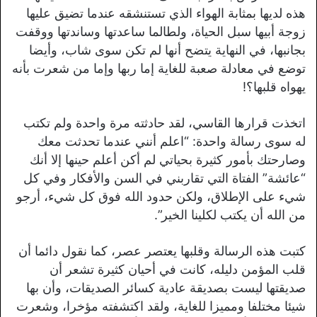
هذه لديها بمثابة الهواء الذي تستنشقه عندما تضيق عليها
زوجة أبيها سبل الحياة، ولطالما ساعدتها وساندتها ووقفت
بجانبها، في النهاية يتضح أنها لم تكن سوى شاب، وأيضا
توضع في معادلة صعبة للغاية إما ربها وإما من شعرت بأنه
يهواه قلبها؟!
اتخذت قرارها القاسي، لقد حادثته مرة واحدة ولم تكتب
له سوى رسالة واحدة: “اعلم أنني عندما تحدثت معك
وصارحتك بأمور كثيرة بحياتي لم أكن أعلم حينها إلا أنك
“عائشة” الفتاة التي تقاربني في السن والأفكار وفي كل
شيء على الإطلاق، ولكن حدود الله فوق كل شيء، أرجو
من الله أن يكتب لكلينا الخير”.
كتبت هذه الرسالة وقلبها يعتصر عصر، كما نقول دائما أن
قلب المؤمن دليله، كانت في أحيان كثيرة تشعر أن
صديقتها ليست بصديقة عادية كسائر الصديقات، وأن بها
شيئا مختلفا ومميزا للغاية، ولقد اكتشفته مؤخرا، وشعرت