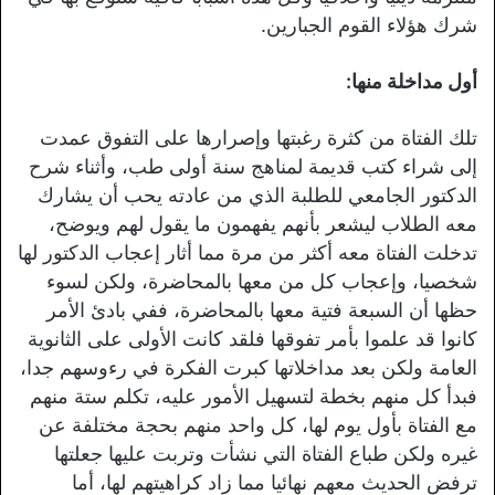
شرك هؤلاء القوم الجبارين.
أول مداخلة منها:
تلك الفتاة من كثرة رغبتها وإصرارها على التفوق عمدت
إلى شراء كتب قديمة لمناهج سنة أولى طب، وأثناء شرح
الدكتور الجامعي للطلبة الذي من عادته يحب أن يشارك
معه الطلاب ليشعر بأنهم يفهمون ما يقول لهم ويوضح،
تدخلت الفتاة معه أكثر من مرة مما أثار إعجاب الدكتور لها
شخصيا، وإعجاب كل من معها بالمحاضرة، ولكن لسوء
حظها أن السبعة فتية معها بالمحاضرة، ففي بادئ الأمر
كانوا قد علموا بأمر تفوقها فلقد كانت الأولى على الثانوية
العامة ولكن بعد مداخلاتها كبرت الفكرة في رءوسهم جدا،
فبدأ كل منهم بخطة لتسهيل الأمور عليه، تكلم ستة منهم
مع الفتاة بأول يوم لها، كل واحد منهم بحجة مختلفة عن
غيره ولكن طباع الفتاة التي نشأت وتربت عليها جعلتها
ترفض الحديث معهم نهائيا مما زاد كراهيتهم لها، أما