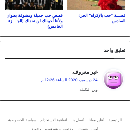
قصـــة “حب بالإكراه” الجزء
قصص حب جميلة ومشوقة بعنوان
السادس
ولأننا أحببناك لن نخذلك (الجــــزء
الخامس)
تعليق واحد
ي
غير معروف
:
ق
24 ديسمبر، 2020 الساعة 12:26 م
و
وين التكمله
ل
الرئيسية
أعلن معانا
أتصل بنا
اتفاقية الاستخدام
سياسة الخصوصية
أخبرنا بقصتك
مؤلفين موقع قصص واقعية