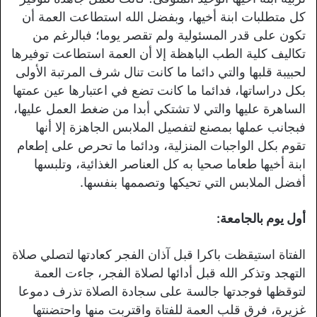
كل متطلبات ابنة أخيها، وبفضل الله استطاعت العمة أن
تكون على قدر المسئولية ولم تقصر يوما؛ فبالرغم من
تكاليف كلية الطب الباهظة إلا أن العمة استطاعت توفيرها
لحبيبة قلبها والتي دائما ما كانت تنال شرف المرتبة الأولى
بكل دراساتها، فدائما ما كانت تضع في اعتبارها عين عمتها
الساهرة عليها والتي لا تشتكي أبدا من ضغط العمل عليها،
فبجانب عملها بمصنع لتفصيل الملابس الجاهزة إلا أنها
تقوم بكل الواجبات المنزلية، ودائما ما تحرص على إطعام
ابنة أخيها طعاما صحيا به كل العناصر الغذائية، وتلبسها
أفضل الملابس التي تحيكها وتصممها بنفسها.
أول يوم بالجامعة:
الفتاة استيقظت باكرا قبل آذان الفجر كعادتها لتصلي صلاة
التهجد وتذكر الله قبل أدائها لصلاة الفجر، جاءت العمة
لتوقظها فوجدتها جالسة على سجادة الصلاة تذرف دموعا
غزيرة، فرق قلب العمة للفتاة واقتربت منها واحتضنتها