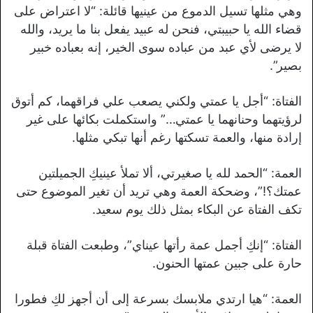
وهي مثلها تسيل الدموع من عينيها قائلة: “لا اعتراض على
قضاء الله يا حبيبتي، فنحن له عبيد يفعل بنا ما يريد، والله
لا يرضى لأي عبد من عباده سوى الخير، إنه بعباده خبير
بصير”.
الفتاة: “أجل يا عمتي ولكني يصعب علي فراقهما، كم أتوق
لرؤيتهما وحنانهما يا عمتي…” واستكملت بكائها على غير
إرادة منها، والعمة تسكتها رغم أنها تبكي مثلها.
العمة: “الحمد لله يا صغيرتي، ألا تملأ عينيكِ الجميلتين
عمتك؟!”، وضحكة العمة وهي تريد أن تغير الموضوع حتى
تكف الفتاة عن البكاء بمثل ذلك يوم سعيد.
الفتاة: “إنكِ أجمل عمة رأتها عيناي”، وطبعت الفتاة قبلة
حارة على جبين عمتها الحنون.
العمة: “هيا ارتدي ملابسك بسرعة إلى أن أجهز لكِ فطورا