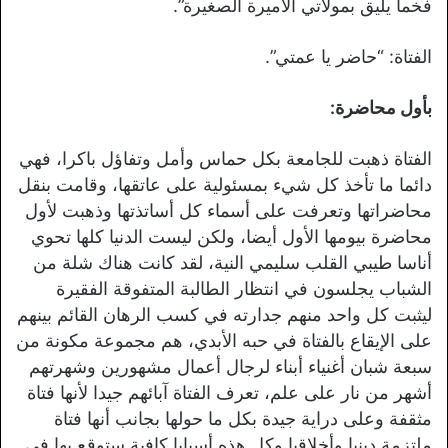
فخما يليق بمولاتي الأميرة الصغيرة”.
الفتاة: “حاضر يا عمتي”.
بأول محاضرة:
الفتاة ذهبت للجامعة بكل حماس وأمل وتفاؤل باكرا، فهي
دائما ما تأخذ كل شيء بمسئولية على عاتقها، وقامت بنقل
محاضراتها وتعرفت على أسماء كل أساتذتها وذهبت لأول
محاضرة بيومها الأول أيضا، ولكن ليست الدنيا كلها تحوي
أناسا طيبي القلب سليمي النية، لقد كانت هناك شلة من
الشباب يجلسون في انتظار الطالبة المتفوقة الفقيرة
ليثبت كل واحد منهم جدارته في كسب الرهان القائم بينهم
على الإيقاع بالفتاة في حبه الأبدي، هم مجموعة مكونة من
سبعة شبان أغنياء أبناء لرجال أعمال مشهورين وشهرتهم
أشهر من نار على علم، تعرف الفتاة آبائهم جيدا لأنها فتاة
مثقفة وعلى دراية جيدة بكل ما حولها بجانب أنها فتاة
ملتزمة دينيا وأخلاقيا وكل هذه أسبابا كافية ستوقع بها في