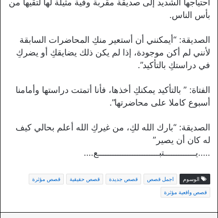
احتياجها الشديد إلى صديقة مقربة وفية مثيلة لها لتقيها من
بأس الناس.
الصديقة: “أيمكنني أن أستعير منكِ المحاضرات السابقة
لأنني لم أكن موجودة، إذا لم يكن ذلك يضايقكِ أو يضركِ
في دراستكِ بالتأكيد”.
الفتاة: ” بالتأكيد يمكنكِ أخذها، فأنا أتمتت دراستها وأمامنا
أسبوع كاملا على محاضرتها”.
الصديقة: “بارك الله لكِ، من غيركِ الله أعلم بحالي كيف
له كان أن يصير”
…..يـــــــــــــتبـــــــــــــــــــــــــع….
الوسوم
اجمل قصص
قصص جديدة
قصص حقيقية
قصص مؤثرة
قصص واقعية مؤثرة