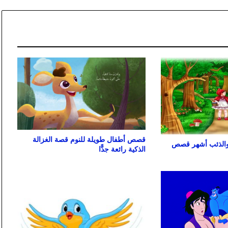
قصص أطفال طويلة للنوم قصة الغزالة
والذئب أشهر قصص
الذكية رائعة جدًّا