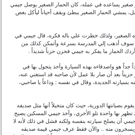
مار صغير يساعده في عمله، كان الحمار الصغير يوصل جيمي
، يمشي الحمار الصغير ببطئ ويقف أحياناً ليأكل بعض
ه الصغير، ولذلك خطرت علي باله فكره، قال جيمي في
ئ، سوف أذهب إلي المدرسة بسرعة وأتمكن كذلك من
ك الحمار ما يفكر به جيمي فحزن حزناً شديداً .
 جداً هو واصدقاءه بهذه السيارة وأخذ يتجول بها في
 حزيناً بعد أن صار بلا عمل لأن صاحبه قد استغني عنه،
بسيارته الجديدة، وقال في نفسه : وداعاً يا صاحبي،
قوم بصيانتها الدورية، حيث كان متخيلاً أنها مثل صديقه
ل تظهر بها واحدة تلو الأخري، وأخذ جيمي المسكين يصيح
ول جيمي أن يصلح سيارته بنفسه ولكنه فشل في ذلك لأنه لا
 ويسخرون منه .. والآن فقط عرف جيمي قيمة صديقه