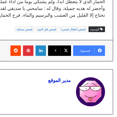
الحمار الذي لا يتعطل أبداً، ولم يشتكي يوماً من اداء ع
وأحضر له هديه جميلة، وقال له : سامحني يا صديقي لقد ا
تحتاج إلا القليل من العشب والبرسيم والماء، فرح الحما
الوسوم
قصص اطفال قصيرة
قصص قبل النوم
قصص مسلية
لينكدإن
بينتيريست
فيسبوك
X
مدير الموقع